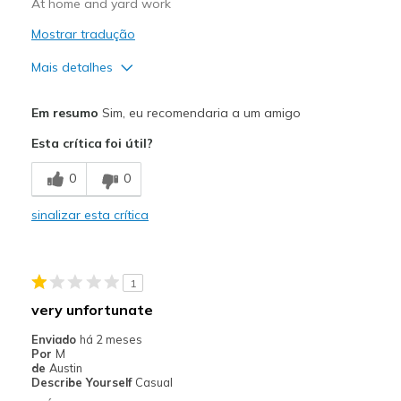
At home and yard work
Mostrar tradução
Mais detalhes
Prós
Em resumo
Sim, eu recomendaria a um amigo
Attractive Design
Esta crítica foi útil?
Breathe Well
0
0
Comfortable
sinalizar esta crítica
Durable
Stylish
1
Width
Feels true to width
very unfortunate
Sizing
Feels true to size
Enviado
há 2 meses
View On Shoes
Shoes are for Wearing
Por
M
de
Austin
Describe Yourself
Casual