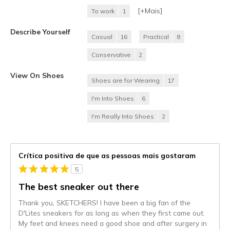
[+
Mais
]
To work
1
Describe Yourself
Casual
16
Practical
8
Conservative
2
View On Shoes
Shoes are for Wearing
17
I'm Into Shoes
6
I'm Really Into Shoes
2
Crítica positiva de que as pessoas mais gostaram
5
The best sneaker out there
Thank you, SKETCHERS! I have been a big fan of the
D'Lites sneakers for as long as when they first came out.
My feet and knees need a good shoe and after surgery in