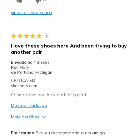
Comfortable
sinalizar esta crítica
Durable
Stylish
5
Melhores utilizações
I love these shoes here And been trying to buy
another pair
Casual Wear
Enviado
há 4 meses
To work
Por
Mary
de
Portland, Michigan
Travel
CRÍTICA EM
skechers.com
Width
Feels true to width
Comfortable and look and feel great.
Sizing
Feels true to size
View On Shoes
I'm Into Shoes
Mostrar tradução
Mais detalhes
Prós
Em resumo
Sim, eu recomendaria a um amigo
Attractive Design