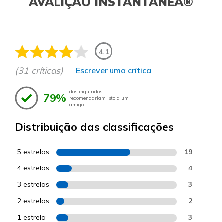
AVALIÇÃO INSTANTÂNEA®
4.1
(31 críticas)
Escrever uma crítica
dos inquiridos
79%
recomendariam isto a um
amigo.
Distribuição das classificações
5 estrelas
19
4 estrelas
4
3 estrelas
3
2 estrelas
2
1 estrela
3