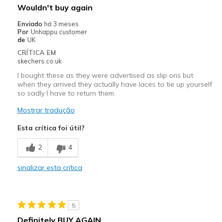
Wouldn't buy again
Enviado
há 3 meses
Por
Unhappu customer
de
UK
CRÍTICA EM
skechers.co.uk
I bought these as they were advertised as slip ons but
when they arrived they actually have laces to tie up yourself
so sadly I have to return them.
Mostrar tradução
Esta crítica foi útil?
2
4
sinalizar esta crítica
5
Definitely BUY AGAIN