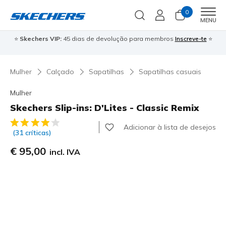
0
Men
MENU
⭐
Skechers VIP:
45 dias de devolução para membros
Inscreve-te
⭐

Mulher
Calçado
Sapatilhas
Sapatilhas casuais
Mulher
Skechers Slip-ins: D'Lites - Classic Remix
5 de 5 – Classificação do cliente
Adicionar à lista de desejos
(31 críticas)
€ 95,00
incl. IVA