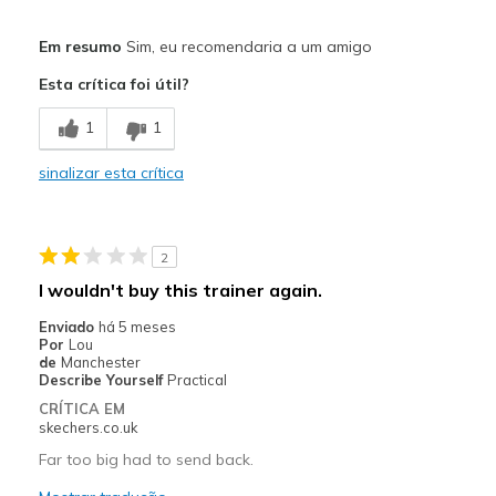
Prós
Em resumo
Sim, eu recomendaria a um amigo
Attractive Design
Esta crítica foi útil?
Breathe Well
1
1
Comfortable
sinalizar esta crítica
Durable
Stylish
2
Melhores utilizações
I wouldn't buy this trainer again.
Casual Wear
Enviado
há 5 meses
Por
Lou
Travel
de
Manchester
Describe Yourself
Practical
Width
Feels true to width
CRÍTICA EM
skechers.co.uk
Sizing
Feels true to size
View On Shoes
Shoes are for Wearing
Far too big had to send back.