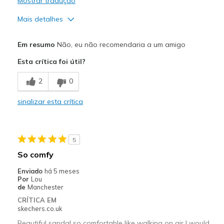
Mostrar tradução
Mais detalhes
Melhores utilizações
Em resumo
Não, eu não recomendaria a um amigo
Casual Wear
Esta crítica foi útil?
Width
Feels too wide
2
0
Sizing
Feels half size too big
sinalizar esta crítica
5
So comfy
Enviado
há 5 meses
Por
Lou
de
Manchester
CRÍTICA EM
skechers.co.uk
Beautiful sandal so comfortable like walking on air I would