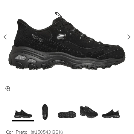
Cor
Preto
(#
150543
BBK
)