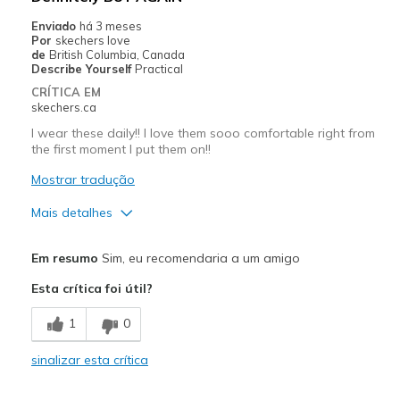
Enviado
há 3 meses
Por
skechers love
de
British Columbia, Canada
Describe Yourself
Practical
CRÍTICA EM
skechers.ca
I wear these daily!! I love them sooo comfortable right from
the first moment I put them on!!
Mostrar tradução
Mais detalhes
Prós
Em resumo
Sim, eu recomendaria a um amigo
Comfortable
Esta crítica foi útil?
Width
Feels true to width
1
0
Sizing
Feels true to size
View On Shoes
Shoes are for Wearing
sinalizar esta crítica