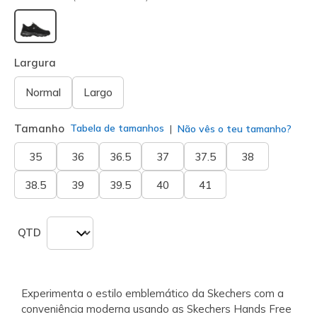
selecionado
Largura
Normal
Largo
Tamanho
Tabela de tamanhos
Não vês o teu tamanho?
35
36
36.5
37
37.5
38
38.5
39
39.5
40
41
QTD
Experimenta o estilo emblemático da Skechers com a
conveniência moderna usando as Skechers Hands Free