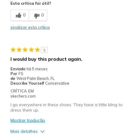
Esta crítica foi útil?
Breathe Well
0
0
Comfortable
sinalizar esta crítica
Durable
Stylish
5
Width
Feels true to width
I would buy this product again.
Sizing
Feels true to size
Enviado
há 5 meses
View On Shoes
Shoes are for Wearing
Por
FS
de
West Palm Beach, FL
Describe Yourself
Conservative
CRÍTICA EM
skechers.com
I go everywhere in these shoes. They have a little bling to
dress them up.
Mostrar tradução
Mais detalhes