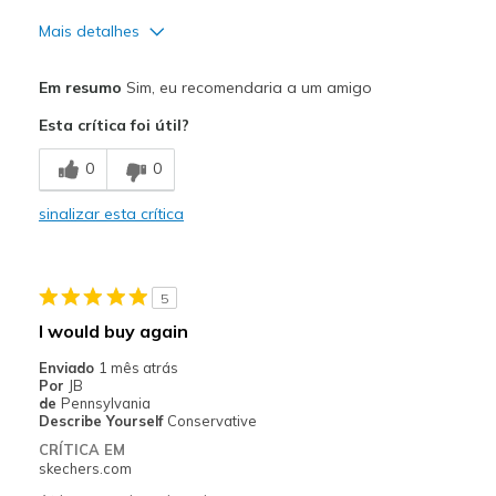
Mais detalhes
Prós
Em resumo
Sim, eu recomendaria a um amigo
Attractive Design
Esta crítica foi útil?
Comfortable
0
0
Good stability
sinalizar esta crítica
Contras
Needs thicker memory foam insole
5
Melhores utilizações
I would buy again
Travel
Enviado
1 mês atrás
Por
JB
Width
Feels true to width
de
Pennsylvania
Describe Yourself
Conservative
Sizing
Feels true to size
CRÍTICA EM
View On Shoes
Shoes are for Wearing
skechers.com