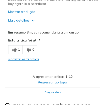
buy again in a heartbeat.
Mostrar tradução
Mais detalhes
Prós
Em resumo
Sim, eu recomendaria a um amigo
Breathe Well
Esta crítica foi útil?
Comfortable
1
0
Durable
sinalizar esta crítica
Stylish
Width
Feels true to width
A apresentar críticas
1-10
Sizing
Feels true to size
Regressar ao topo
Seguinte
»