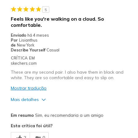
5
Feels like you're walking on a cloud. So
comfortable.
Enviado
há 4 meses
Por
Lisianthus
de
New York
Describe Yourself
Casual
CRÍTICA EM
skechers.com
These are my second pair. I also have them in black and
white. They are so comfortable and easy to slip on.
Mostrar tradução
Mais detalhes
Prós
Em resumo
Sim, eu recomendaria a um amigo
Attractive Design
Esta crítica foi útil?
Breathe Well
2
0