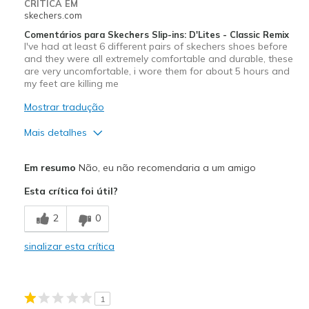
CRÍTICA EM
skechers.com
Comentários para Skechers Slip-ins: D'Lites - Classic Remix
I've had at least 6 different pairs of skechers shoes before
and they were all extremely comfortable and durable, these
are very uncomfortable, i wore them for about 5 hours and
my feet are killing me
Mostrar tradução
Mais detalhes
Contras
Em resumo
Não, eu não recomendaria a um amigo
Poor Cushioning
Esta crítica foi útil?
Poor Quality
2
0
Width
Feels true to width
sinalizar esta crítica
Sizing
Feels true to size
1