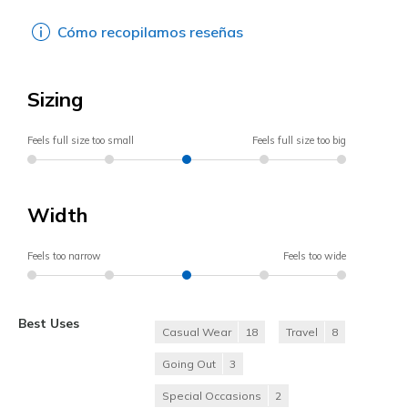
Cómo recopilamos reseñas
Sizing
Feels full size too small
Feels full size too big
Width
Feels too narrow
Feels too wide
Best Uses
Casual Wear
18
Travel
8
Going Out
3
Special Occasions
2