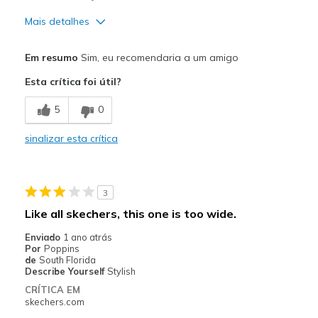
Mais detalhes
Prós
Em resumo
Sim, eu recomendaria a um amigo
Attractive Design
Esta crítica foi útil?
Breathe Well
5
0
Comfortable
sinalizar esta crítica
Stylish
Melhores utilizações
3
Going Out
Like all skechers, this one is too wide.
Width
Feels true to width
Enviado
1 ano atrás
Por
Poppins
Sizing
Feels true to size
de
South Florida
View On Shoes
I'm Really Into Shoes
Describe Yourself
Stylish
CRÍTICA EM
skechers.com