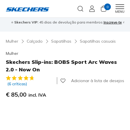
0
Men
MENU
⭐
Skechers VIP:
45 dias de devolução para membros
Inscreve-te
⭐

Mulher
Calçado
Sapatilhas
Sapatilhas casuais
Mulher
Skechers Slip-ins: BOBS Sport Arc Waves
2.0 - Now On
3$7 de 5 – Classificação do cliente
Adicionar à lista de desejos
(6 críticas)
€ 85,00
incl. IVA