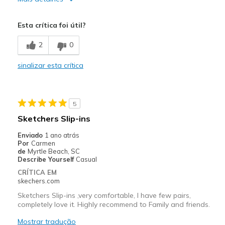
Prós
Esta crítica foi útil?
Attractive Design
2
0
Comfortable
sinalizar esta crítica
Stylish
Contras
5
Make Noise
Sketchers Slip-ins
Melhores utilizações
Enviado
1 ano atrás
Por
Carmen
Casual Wear
de
Myrtle Beach, SC
Describe Yourself
Casual
Width
Feels true to width
CRÍTICA EM
Sizing
Feels true to size
skechers.com
Sketchers Slip-ins ,very comfortable, I have few pairs,
completely love it. Highly recommend to Family and friends.
Mostrar tradução