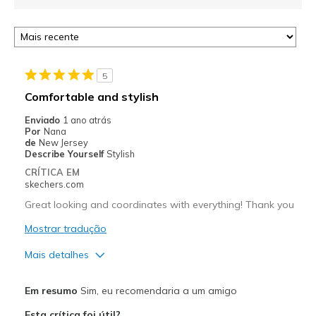
5
Comfortable and stylish
Enviado
1 ano atrás
Por
Nana
de
New Jersey
Describe Yourself
Stylish
CRÍTICA EM
skechers.com
Great looking and coordinates with everything! Thank you
Mostrar tradução
Mais detalhes
Prós
Em resumo
Sim, eu recomendaria a um amigo
Attractive Design
Esta crítica foi útil?