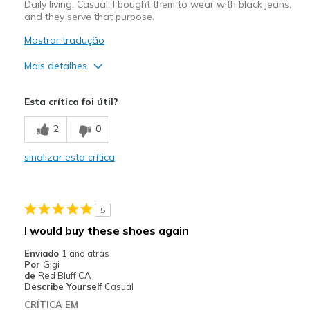
Daily living. Casual. I bought them to wear with black jeans,
and they serve that purpose.
Mostrar tradução
Mais detalhes
Prós
Esta crítica foi útil?
Breathe Well
2
0
Comfortable
sinalizar esta crítica
Contras
Too wide.
5
Melhores utilizações
I would buy these shoes again
Casual Wear
Enviado
1 ano atrás
Por
Gigi
Width
Feels too wide
de
Red Bluff CA
Sizing
Feels true to size
Describe Yourself
Casual
View On Shoes
Shoes are for Wearing
CRÍTICA EM