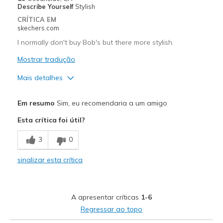
View On Shoes
Shoes are for Wearing
Describe Yourself
Stylish
CRÍTICA EM
skechers.com
I normally don't buy Bob's but there more stylish.
Mostrar tradução
Mais detalhes
Prós
Em resumo
Sim, eu recomendaria a um amigo
Attractive Design
Esta crítica foi útil?
Love the colors bought 2
3
0
Stylish
sinalizar esta crítica
Melhores utilizações
Casual Wear
A apresentar críticas
1-6
Width
Feels true to width
Regressar ao topo
Sizing
Feels true to size