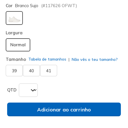
Cor
Branco Sujo
(#
117626
OFWT
)
selecionado
Largura
Normal
Tamanho
Tabela de tamanhos
Não vês o teu tamanho?
39
40
41
QTD
Adicionar ao carrinho