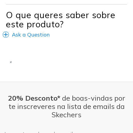
View On Shoes
I'm Really Into Shoes
O que queres saber sobre
este produto?
Ask a Question
20% Desconto*
de boas-vindas por
te inscreveres na lista de emails da
Skechers
Endereço de e-mail