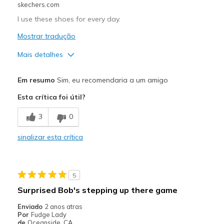
skechers.com
I use these shoes for every day.
Mostrar tradução
Mais detalhes
Prós
Em resumo
Sim, eu recomendaria a um amigo
Attractive Design
Esta crítica foi útil?
Comfortable
3
0
Contras
sinalizar esta crítica
Need Break In
Melhores utilizações
5
Casual Wear
Surprised Bob's stepping up there game
Width
Feels true to width
Enviado
2 anos atras
Sizing
Feels true to size
Por
Fudge Lady
de
Oceanside, CA