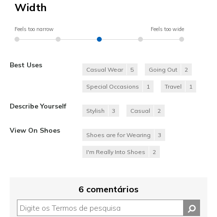
Width
Feels too narrow
Feels too wide
Best Uses
Casual Wear
5
Going Out
2
Special Occasions
1
Travel
1
Describe Yourself
Stylish
3
Casual
2
View On Shoes
Shoes are for Wearing
3
I'm Really Into Shoes
2
6 comentários