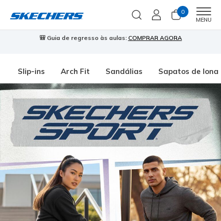
0
Men
MENU
🎒 Guia de regresso às aulas:
COMPRAR AGORA
⭐
Slip-ins
Arch Fit
Sandálias
Sapatos de lona