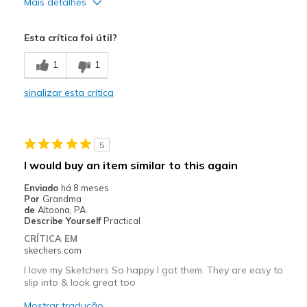
Mais detalhes
Contras
Esta crítica foi útil?
Went on sale right after I bought them no credit
1
1
sinalizar esta crítica
5
I would buy an item similar to this again
Enviado
há 8 meses
Por
Grandma
de
Altoona, PA
Describe Yourself
Practical
CRÍTICA EM
skechers.com
I love my Sketchers So happy I got them. They are easy to
slip into & look great too
Mostrar tradução