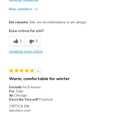
Mais detalhes
Prós
Em resumo
Sim, eu recomendaria a um amigo
Attractive Design
Esta crítica foi útil?
Breathe Well
1
0
Comfortable
sinalizar esta crítica
Durable
Stylish
5
Contras
Warm, comfortable for winter
No cons on the pair I have
Enviado
há 8 meses
Por
Gabi
Melhores utilizações
de
Chicago
Describe Yourself
Practical
Casual Wear
CRÍTICA EM
skechers.com
Going Out