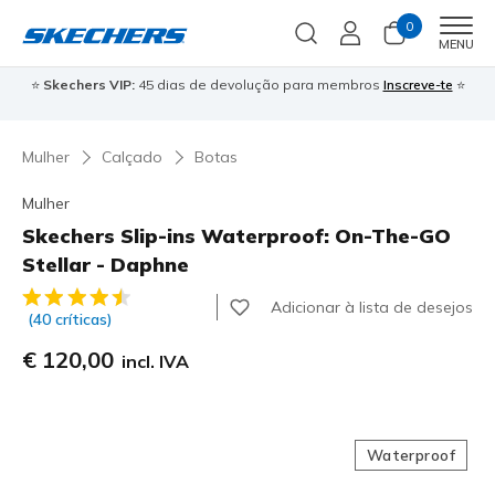
0
Men
MENU
⭐
Skechers VIP:
45 dias de devolução para membros
Inscreve-te
⭐

Mulher
Calçado
Botas
Mulher
Skechers Slip-ins Waterproof: On-The-GO
Stellar - Daphne
4$9 de 5 – Classificação do cliente
Adicionar à lista de desejos
(40 críticas)
€ 120,00
incl. IVA
Waterproof