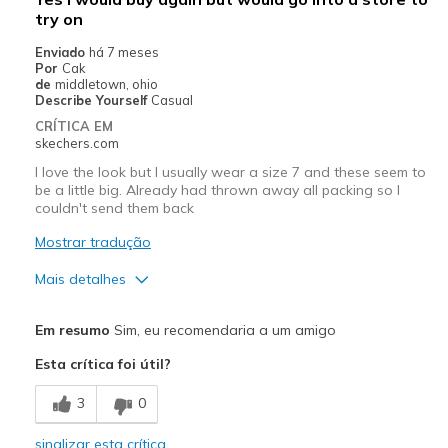
try on
Casual Wear
Enviado
há 7 meses
Going Out
Por
Cak
de
middletown, ohio
Travel
Describe Yourself
Casual
CRÍTICA EM
Width
Feels true to width
skechers.com
Sizing
Feels true to size
I love the look but I usually wear a size 7 and these seem to
View On Shoes
Shoes are for Wearing
be a little big. Already had thrown away all packing so I
couldn't send them back
Mostrar tradução
Mais detalhes
Prós
Em resumo
Sim, eu recomendaria a um amigo
Attractive Design
Esta crítica foi útil?
Breathe Well
3
0
Comfortable
sinalizar esta crítica