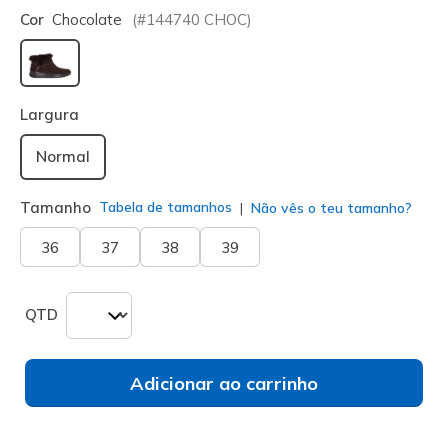
Cor
Chocolate
(#
144740
CHOC
)
selecionado
Largura
Normal
Tamanho
Tabela de tamanhos
Não vês o teu tamanho?
36
37
38
39
QTD
Adicionar ao carrinho