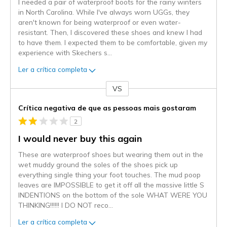
I needed a pair of waterproof boots for the rainy winters
in North Carolina. While I've always worn UGGs, they
aren't known for being waterproof or even water-
resistant. Then, I discovered these shoes and knew I had
to have them. I expected them to be comfortable, given my
experience with Skechers s
...
Ler a crítica completa
VS
Contra
Crítica negativa de que as pessoas mais gostaram
2
I would never buy this again
These are waterproof shoes but wearing them out in the
wet muddy ground the soles of the shoes pick up
everything single thing your foot touches. The mud poop
leaves are IMPOSSIBLE to get it off all the massive little S
INDENTIONS on the bottom of the sole WHAT WERE YOU
THINKING!!!!!! I DO NOT reco
...
Ler a crítica completa