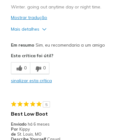
Winter. going out anytime day or night time.
Mostrar tradução
Mais detalhes
Prós
Em resumo
Sim, eu recomendaria a um amigo
Comfortable
Esta crítica foi útil?
Melhores utilizações
0
0
Casual Wear
sinalizar esta crítica
Going Out
Travel
5
Width
Feels true to width
Best Low Boot
Sizing
Feels true to size
Enviado
há 6 meses
View On Shoes
I'm Into Shoes
Por
Kippy
de
St. Louis, MO
Describe Yourself
Casual