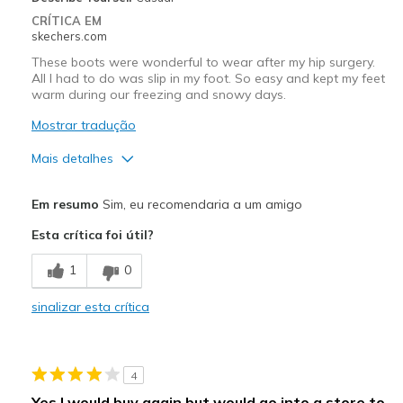
CRÍTICA EM
skechers.com
These boots were wonderful to wear after my hip surgery.
All I had to do was slip in my foot. So easy and kept my feet
warm during our freezing and snowy days.
Mostrar tradução
Mais detalhes
Prós
Em resumo
Sim, eu recomendaria a um amigo
Attractive Design
Esta crítica foi útil?
Breathe Well
1
0
Comfortable
sinalizar esta crítica
Durable
Stylish
4
Melhores utilizações
Yes I would buy again but would go into a store to