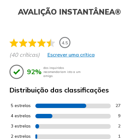
AVALIÇÃO INSTANTÂNEA®
4.5
(40 críticas)
Escrever uma crítica
dos inquiridos
92%
recomendariam isto a um
amigo.
Distribuição das classificações
5 estrelas
27
4 estrelas
9
3 estrelas
2
2 estrelas
1