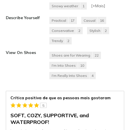
[+
Mais
]
Snowy weather
1
Describe Yourself
Practical
17
Casual
16
Conservative
2
Stylish
2
Trendy
2
View On Shoes
Shoes are for Wearing
22
I'm Into Shoes
10
I'm Really Into Shoes
4
Crítica positiva de que as pessoas mais gostaram
5
SOFT, COZY, SUPPORTIVE, and
WATERPROOF!