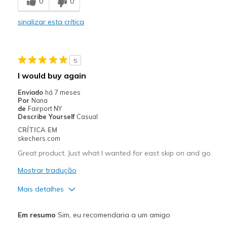
0
0
Durable
sinalizar esta crítica
Melhores utilizações
Snowy weather
5
Width
Feels true to width
I would buy again
Sizing
Feels true to size
Enviado
há 7 meses
View On Shoes
I'm Really Into Shoes
Por
Nana
de
Fairport NY
Describe Yourself
Casual
CRÍTICA EM
skechers.com
Great product. Just what I wanted for east skip on and go.
Mostrar tradução
Mais detalhes
Prós
Em resumo
Sim, eu recomendaria a um amigo
Comfortable