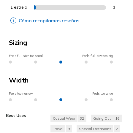
1 estrela
1
Cómo recopilamos reseñas
Sizing
Feels full size too small
Feels full size too big
Width
Feels too narrow
Feels too wide
Best Uses
Casual Wear
32
Going Out
16
Travel
9
Special Occasions
2