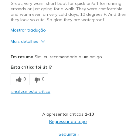
Great, very warm short boot for quick on/off for running
errands or just going for a walk. They were comfortable
Width
Feels true to width
and warm even on very cold days, 10 degrees F. And then
Sizing
Feels true to size
they look so cute! So glad they are waterproof.
View On Shoes
Shoes are for Wearing
Mostrar tradução
Mais detalhes
Prós
Em resumo
Sim, eu recomendaria a um amigo
Attractive Design
Esta crítica foi útil?
Comfortable
0
0
Stylish
sinalizar esta crítica
Melhores utilizações
Casual Wear
A apresentar críticas
1-10
Width
Feels true to width
Regressar ao topo
Sizing
Feels true to size
Seguinte
»
View On Shoes
Shoes are for Wearing