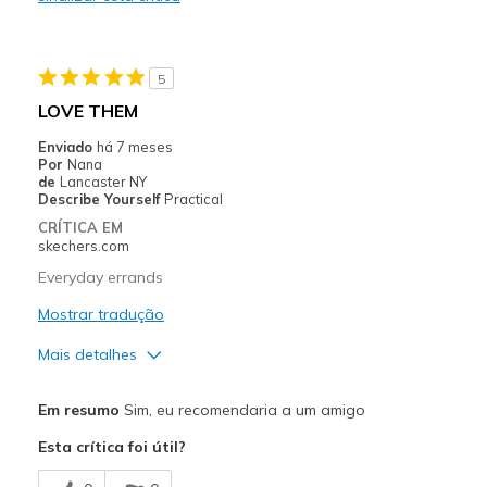
Durable
Stylish
5
Melhores utilizações
LOVE THEM
Casual Wear
Enviado
há 7 meses
Por
Nana
Width
Feels too wide
de
Lancaster NY
Describe Yourself
Practical
Sizing
Feels half size too big
CRÍTICA EM
View On Shoes
Shoes are for Wearing
skechers.com
Everyday errands
Mostrar tradução
Mais detalhes
Prós
Em resumo
Sim, eu recomendaria a um amigo
Attractive Design
Esta crítica foi útil?
Comfortable