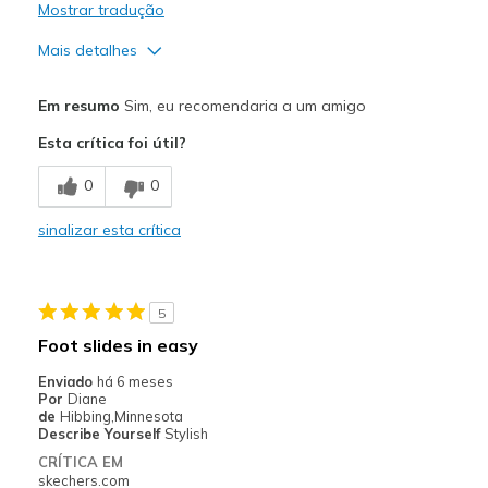
Mostrar tradução
Mais detalhes
Prós
Em resumo
Sim, eu recomendaria a um amigo
Attractive Design
Esta crítica foi útil?
Comfortable
0
0
Stylish
sinalizar esta crítica
Melhores utilizações
Casual Wear
5
Width
Feels true to width
Foot slides in easy
Sizing
Feels true to size
Enviado
há 6 meses
View On Shoes
I'm Into Shoes
Por
Diane
de
Hibbing,Minnesota
Describe Yourself
Stylish
CRÍTICA EM
skechers.com