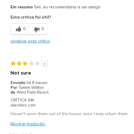
Prós
Em resumo
Sim, eu recomendaria a um amigo
Attractive Design
Esta crítica foi útil?
Breathe Well
0
0
Comfortable
sinalizar esta crítica
Stylish
Melhores utilizações
3
Casual Wear
Not sure
Width
Feels true to width
Enviado
há 8 meses
Por
Tammi Walton
Sizing
Feels true to size
de
West Palm Beach
View On Shoes
Shoes are for Wearing
CRÍTICA EM
skechers.com
Haven't worn them out of the house since I may return them
Mostrar tradução