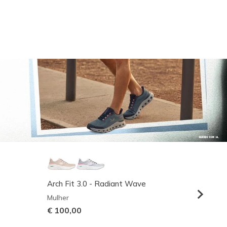
Arch Fit 3.0 - Radiant Wave
Relaxed
Mulher
Homem
€ 100,00
€ 95,0