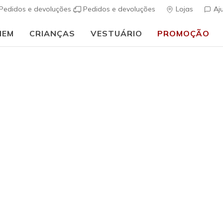
Pedidos e devoluções
Pedidos e devoluções
Lojas
Aj
MEM
CRIANÇAS
VESTUÁRIO
PROMOÇÃO
🎒 Guia de regresso às aulas:
COMPRAR AGORA
h Fit
Sandálias
Sapatos de