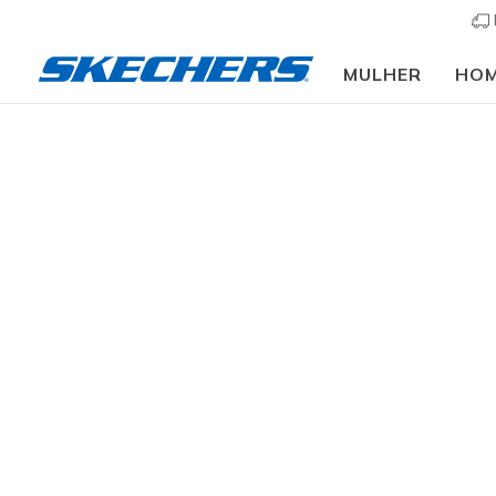
MULHER
HO
Slip-ins
Arc