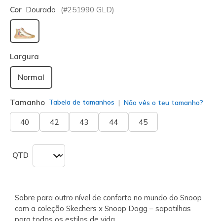
Cor
Dourado
(#
251990
GLD
)
selecionado
Largura
Normal
Tamanho
Tabela de tamanhos
Não vês o teu tamanho?
40
42
43
44
45
QTD
Sobre para outro nível de conforto no mundo do Snoop
com a coleção Skechers x Snoop Dogg – sapatilhas
para todos os estilos de vida.