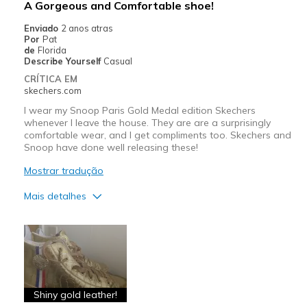
A Gorgeous and Comfortable shoe!
Casual Wear
Enviado
2 anos atras
Por
Pat
Going Out
de
Florida
Describe Yourself
Casual
Special Occasions
CRÍTICA EM
skechers.com
Width
Feels true to width
I wear my Snoop Paris Gold Medal edition Skechers
Sizing
Feels true to size
whenever I leave the house. They are are a surprisingly
comfortable wear, and I get compliments too. Skechers and
View On Shoes
I'm Into Shoes
Snoop have done well releasing these!
Mostrar tradução
Mais detalhes
Prós
Attractive Design
Breathe Well
Comfortable
Shiny gold leather!