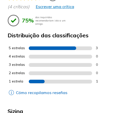
(4 críticas)
Escrever uma crítica
dos inquiridos
75%
recomendariam isto a um
amigo.
Distribuição das classificações
5 estrelas
3
4 estrelas
0
3 estrelas
0
2 estrelas
0
1 estrela
1
Cómo recopilamos reseñas
Sizing