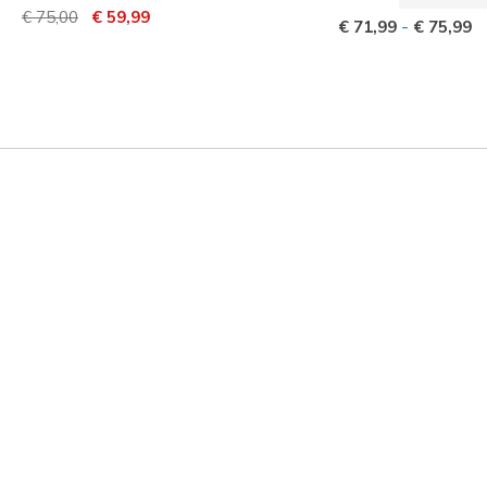
Preço com desconto de
para
€ 75,00
€ 59,99
-
€ 71,99
€ 75,99