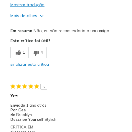
Mostrar tradução
Mais detalhes
Contras
Em resumo
Não, eu não recomendaria a um amigo
Poor Quality
Esta crítica foi útil?
Melhores utilizações
1
4
the dustbin
sinalizar esta crítica
View On Shoes
Shoes are for Wearing
5
Yes
Enviado
1 ano atrás
Por
Gee
de
Brooklyn
Describe Yourself
Stylish
CRÍTICA EM
skechers.com