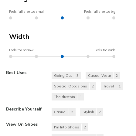
Feels full size too small
Feels full size too big
Width
Feels too narrow
Feels too wide
Best Uses
Going Out
3
Casual Wear
2
Special Occasions
2
Travel
1
The dustbin
1
Describe Yourself
Casual
2
Stylish
2
View On Shoes
I'm Into Shoes
2