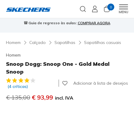
0
Men
MENU
⭐
Skechers VIP:
45 dias de devolução para membros
Inscreve-te
⭐

…
Homem
Calçado
Sapatilhas
Sapatilhas casuais
Homem
Snoop Dogg: Snoop One - Gold Medal
Snoop
3$5 de 5 – Classificação do cliente
Adicionar à lista de desejos
(4 críticas)
Preço com desconto de
€ 135,00
para
€ 93,99
incl. IVA