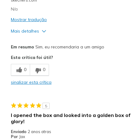
N/a
Mostrar tradução
Mais detalhes
Prós
Em resumo
Sim, eu recomendaria a um amigo
Attractive Design
Esta crítica foi útil?
Breathe Well
0
0
Comfortable
sinalizar esta crítica
Durable
Stylish
5
Melhores utilizações
I opened the box and looked into a golden box of
glory!
Going Out
Enviado
2 anos atras
Width
Feels true to width
Por
Jax