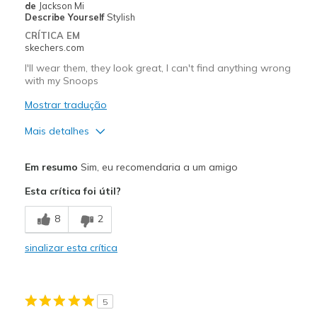
de
Jackson Mi
Sizing
Feels half size too big
Describe Yourself
Stylish
View On Shoes
I'm Into Shoes
CRÍTICA EM
skechers.com
I'll wear them, they look great, I can't find anything wrong
with my Snoops
Mostrar tradução
Mais detalhes
Prós
Em resumo
Sim, eu recomendaria a um amigo
Attractive Design
Esta crítica foi útil?
Breathe Well
8
2
Comfortable
sinalizar esta crítica
Durable
Stylish
5
Melhores utilizações