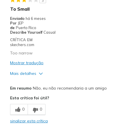
3
To Small
Enviado
há 6 meses
Por
JEP
de
Puerto Rico
Describe Yourself
Casual
CRÍTICA EM
skechers.com
Too narrow
Mostrar tradução
Mais detalhes
Prós
Em resumo
Não, eu não recomendaria a um amigo
Attractive Design
Esta crítica foi útil?
Stylish
0
0
Melhores utilizações
sinalizar esta crítica
Casual Wear