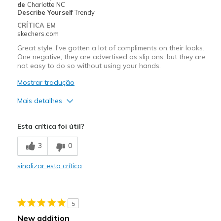
Width
Feels true to width
de
Charlotte NC
Describe Yourself
Trendy
Sizing
Feels true to size
CRÍTICA EM
View On Shoes
I'm Into Shoes
skechers.com
Great style, I've gotten a lot of compliments on their looks.
One negative, they are advertised as slip ons, but they are
not easy to do so without using your hands.
Mostrar tradução
Mais detalhes
Prós
Esta crítica foi útil?
Attractive Design
3
0
Comfortable
sinalizar esta crítica
Stylish
Contras
5
Not as easy to slip on
New addition