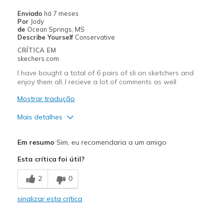
Melhores utilizações
Enviado
há 7 meses
Por
Jody
Casual Wear
de
Ocean Springs, MS
Describe Yourself
Conservative
Travel
CRÍTICA EM
skechers.com
Width
Feels too narrow
I have bought a total of 6 pairs of sli on sketchers and
Sizing
Feels true to size
enjoy them all..I recieve a lot of comments as well
View On Shoes
I'm Into Shoes
Mostrar tradução
Mais detalhes
Prós
Em resumo
Sim, eu recomendaria a um amigo
Attractive Design
Esta crítica foi útil?
Comfortable
2
0
Durable
sinalizar esta crítica
I noe have six pairs of sketchers slip ins