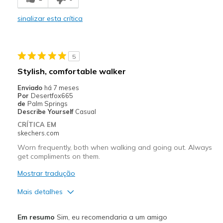
Stylish
sinalizar esta crítica
Melhores utilizações
Casual Wear
5
Width
Feels true to width
Stylish, comfortable walker
Sizing
Feels true to size
Enviado
há 7 meses
View On Shoes
I'm Into Shoes
Por
Desertfox665
de
Palm Springs
Describe Yourself
Casual
CRÍTICA EM
skechers.com
Worn frequently, both when walking and going out. Always
get compliments on them.
Mostrar tradução
Mais detalhes
Prós
Em resumo
Sim, eu recomendaria a um amigo