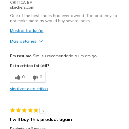
CRÍTICA EM
skechers.com
One of the best shoes had ever owned. Too bad they so
not make more as would buy several pairs
Mostrar tradução
Mais detalhes
Prós
Em resumo
Sim, eu recomendaria a um amigo
Attractive Design
Esta crítica foi útil?
Breathe Well
0
0
Comfortable
sinalizar esta crítica
Durable
Stylish
5
Contras
I will buy this product again
Sold out too soon
Enviado
há 6 meses