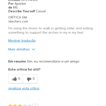
Por
Aparker
Melhores utilizações
de
MS
Describe Yourself
Casual
Casual Wear
CRÍTICA EM
skechers.com
Going Out
I'm using the shoes to walk in getting older and eating
Special Occasions
something to support the arches in my in my feet.
Mostrar tradução
Travel
Mais detalhes
Width
Feels true to width
Sizing
Feels true to size
Prós
Em resumo
Sim, eu recomendaria a um amigo
View On Shoes
Shoes are for Wearing
Attractive Design
Esta crítica foi útil?
Breathe Well
0
0
Comfortable
sinalizar esta crítica
Sizing
Feels half size too big
View On Shoes
Shoes are for Wearing