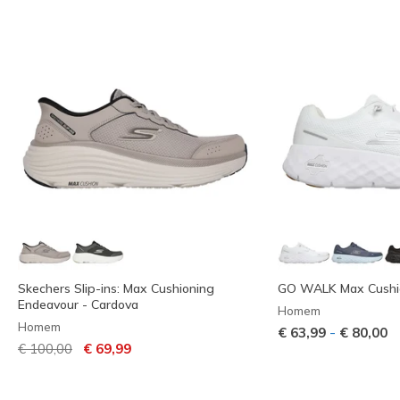
Skechers Slip-ins: Max Cushioning
GO WALK Max Cushion
Endeavour - Cardova
Homem
Homem
-
€ 63,99
€ 80,00
Preço com desconto de
para
€ 100,00
€ 69,99