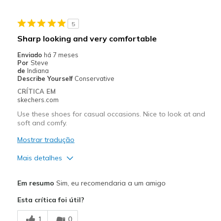
Width
Feels too narrow
5
Sizing
Feels full size too small
Sharp looking and very comfortable
View On Shoes
Shoes are for Wearing
Enviado
há 7 meses
Por
Steve
de
Indiana
Describe Yourself
Conservative
CRÍTICA EM
skechers.com
Use these shoes for casual occasions. Nice to look at and
soft and comfy.
Mostrar tradução
Mais detalhes
Prós
Em resumo
Sim, eu recomendaria a um amigo
Attractive Design
Esta crítica foi útil?
Comfortable
1
0