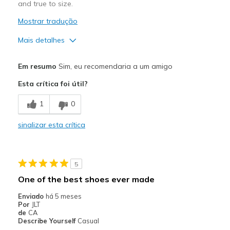
and true to size.
Mostrar tradução
Mais detalhes
Prós
Em resumo
Sim, eu recomendaria a um amigo
Breathe Well
Esta crítica foi útil?
Stylish
1
0
Melhores utilizações
sinalizar esta crítica
Casual Wear
Width
Feels true to width
5
Sizing
Feels true to size
One of the best shoes ever made
View On Shoes
Shoes are for Wearing
Enviado
há 5 meses
Por
JLT
de
CA
Describe Yourself
Casual