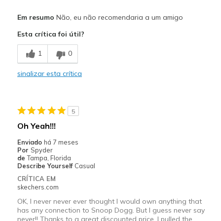
Sizing
Feels full size too small
Em resumo
Não, eu não recomendaria a um amigo
View On Shoes
Shoes are for Wearing
Esta crítica foi útil?
1
0
sinalizar esta crítica
5
Oh Yeah!!!
Enviado
há 7 meses
Por
Spyder
de
Tampa, Florida
Describe Yourself
Casual
CRÍTICA EM
skechers.com
OK, I never never ever thought I would own anything that
has any connection to Snoop Dogg. But I guess never say
never!! Thanks to a great discounted price, I pulled the