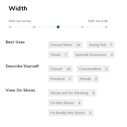
Width
Feels too narrow
Feels too wide
Best Uses
Casual Wear
14
Going Out
7
Travel
7
Special Occasions
4
Describe Yourself
Casual
10
Conservative
2
Practical
2
Trendy
2
View On Shoes
Shoes are for Wearing
8
I'm Into Shoes
4
I'm Really Into Shoes
3