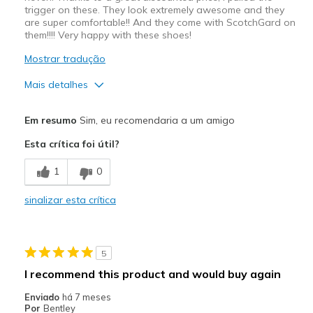
trigger on these. They look extremely awesome and they
are super comfortable!! And they come with ScotchGard on
them!!!! Very happy with these shoes!
Mostrar tradução
Mais detalhes
Prós
Em resumo
Sim, eu recomendaria a um amigo
Attractive Design
Esta crítica foi útil?
Comfortable
1
0
Stylish
sinalizar esta crítica
Melhores utilizações
Casual Wear
5
Going Out
I recommend this product and would buy again
Travel
Enviado
há 7 meses
Por
Bentley