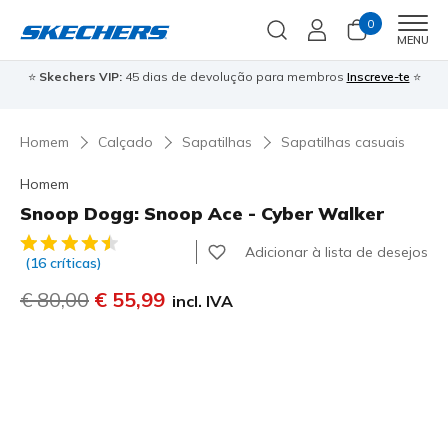
0
Men
MENU
⭐
Skechers VIP:
45 dias de devolução para membros
Inscreve-te
⭐

Homem
Calçado
Sapatilhas
Sapatilhas casuais
Homem
Snoop Dogg: Snoop Ace - Cyber Walker
5 de 5 – Classificação do cliente
Adicionar à lista de desejos
(16 críticas)
Preço com desconto de
€ 80,00
para
€ 55,99
incl. IVA