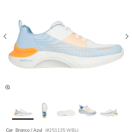
Cor
Branco / Azul
(#
251135
WBL
)