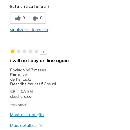
Attractive Design
Esta crítica foi útil?
Breathe Well
0
0
Comfortable
sinalizar esta crítica
Durable
Stylish
1
Melhores utilizações
i will not buy on line again
Casual Wear
Enviado
há 7 meses
Por
dave
Going Out
de
Kentucky
Describe Yourself
Casual
Special Occasions
CRÍTICA EM
skechers.com
Travel
too small
Width
Feels true to width
Mostrar tradução
Sizing
Feels true to size
Mais detalhes
View On Shoes
I'm Really Into Shoes