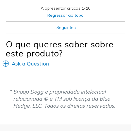
Stylish
A apresentar críticas
1-10
Melhores utilizações
Regressar ao topo
Casual Wear
Seguinte
»
Going Out
O que queres saber sobre
Special Occasions
este produto?
Travel
Ask a Question
Width
Feels true to width
Sizing
Feels true to size
View On Shoes
Shoes are for Wearing
Snoop Dogg e propriedade intelectual
relacionada © e TM sob licença da Blue
Hedge, LLC. Todos os direitos reservados.