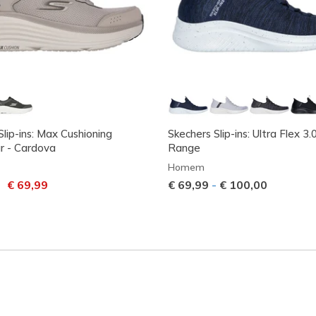
Slip-ins: Max Cushioning
Skechers Slip-ins: Ultra Flex 3.
r - Cardova
Range
Homem
m desconto de
para
€ 69,99
€ 69,99
-
€ 100,00