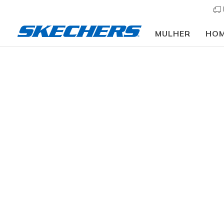
MULHER
HO
Homem
Calçado
Sapatilhas
Sapatilhas cas