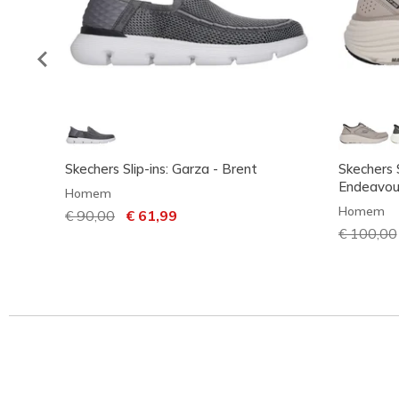
Skechers Slip-ins: Garza - Brent
Skechers 
Endeavou
Homem
Homem
Preço com desconto de
€ 90,00
para
€ 61,99
Preço co
€ 100,00