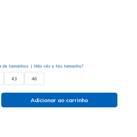
ento
(#
232466
BKGY
)
do
a de tamanhos
Não vês o teu tamanho?
43
46
Adicionar ao carrinho