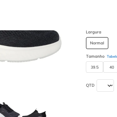
Cor
Preto / Cinz
seleciona
Largura
Normal
Tamanho
Tabel
39.5
40
QTD