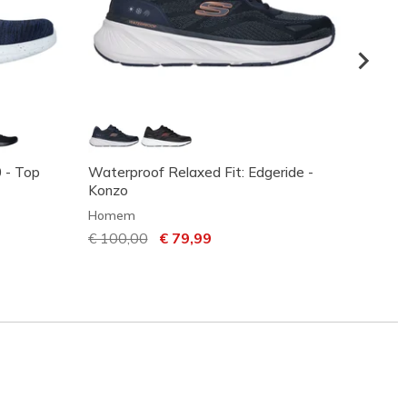
0 - Top
Waterproof Relaxed Fit: Edgeride -
Skeche
Konzo
Stand
Homem
Home
Preço com desconto de
€ 100,00
para
€ 79,99
Preço
€ 100