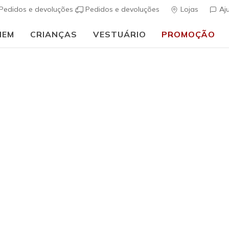
Pedidos e devoluções
Pedidos e devoluções
Lojas
Aj
MEM
CRIANÇAS
VESTUÁRIO
PROMOÇÃO
⭐
Skechers VIP:
45 dias de devolução para membros
Inscreve-te
⭐
uais
Homem
Skechers S
Primebas
(
5 de 5 – Classif
Preço co
€ 90,00
p