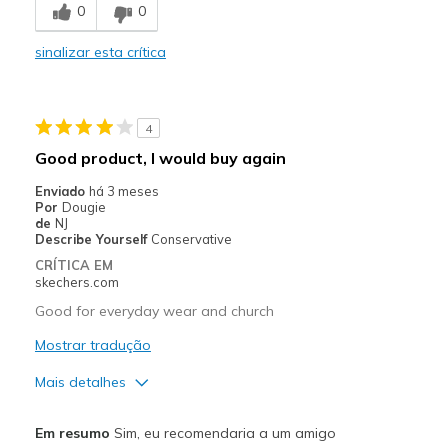
0
0
Durable
sinalizar esta crítica
Melhores utilizações
Casual Wear
4
Width
Feels true to width
Good product, I would buy again
Sizing
Feels true to size
Enviado
há 3 meses
View On Shoes
Shoes are for Wearing
Por
Dougie
de
NJ
Describe Yourself
Conservative
CRÍTICA EM
skechers.com
Good for everyday wear and church
Mostrar tradução
Mais detalhes
Prós
Em resumo
Sim, eu recomendaria a um amigo
Attractive Design