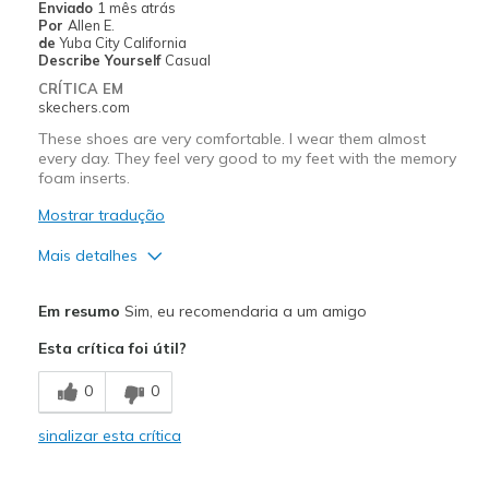
Enviado
1 mês atrás
Por
Allen E.
de
Yuba City California
Describe Yourself
Casual
CRÍTICA EM
skechers.com
These shoes are very comfortable. I wear them almost
every day. They feel very good to my feet with the memory
foam inserts.
Mostrar tradução
Mais detalhes
Prós
Em resumo
Sim, eu recomendaria a um amigo
Attractive Design
Esta crítica foi útil?
Breathe Well
0
0
Comfortable
sinalizar esta crítica
Durable