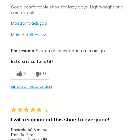
Good comfortable shoe for lazy days. Lightweight and
comfortable.
Mostrar tradução
Mais detalhes
Prós
Em resumo
Sim, eu recomendaria a um amigo
Attractive Design
Esta crítica foi útil?
Breathe Well
2
0
Comfortable
sinalizar esta crítica
Melhores utilizações
Casual Wear
5
Width
Feels true to width
I will recommend this shoe to everyone!
Sizing
Feels true to size
Enviado
há 5 meses
View On Shoes
Shoes are for Wearing
Por
BigBear
de
Saint Cloud, MN