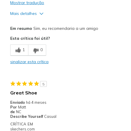
Mostrar tradução
Mais detalhes
Prós
Em resumo
Sim, eu recomendaria a um amigo
Attractive Design
Esta crítica foi útil?
Breathe Well
1
0
Melhores utilizações
sinalizar esta crítica
Casual Wear
Width
Feels too wide
5
Sizing
Feels true to size
Great Shoe
View On Shoes
Shoes are for Wearing
Enviado
há 4 meses
Por
Matt
de
NC
Describe Yourself
Casual
CRÍTICA EM
skechers.com