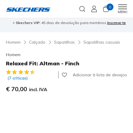
0
Men
MENU
⭐
Skechers VIP:
45 dias de devolução para membros
Inscreve-te
⭐

Homem
Calçado
Sapatilhas
Sapatilhas casuais
Homem
Relaxed Fit: Altman - Finch
3$5 de 5 – Classificação do cliente
Adicionar à lista de desejos
(7 críticas)
€ 70,00
incl. IVA