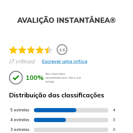
AVALIÇÃO INSTANTÂNEA®
4.6
(7 críticas)
Escrever uma crítica
dos inquiridos
100%
recomendariam isto a um
amigo.
Distribuição das classificações
5 estrelas
4
4 estrelas
3
3 estrelas
0