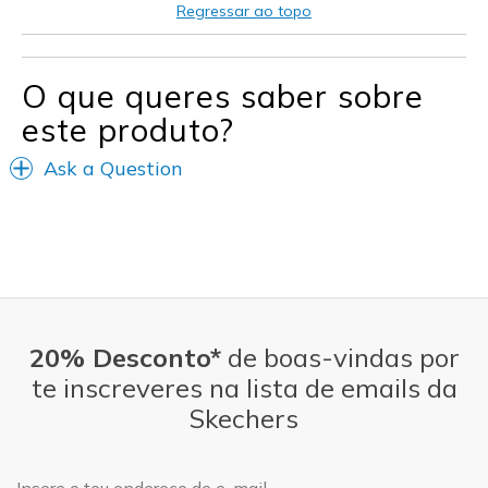
Melhores utilizações
Regressar ao topo
Casual Wear
Office
O que queres saber sobre
este produto?
Travel
Ask a Question
Width
Feels true to width
Sizing
Feels true to size
View On Shoes
Shoes are for Wearing
20% Desconto*
de boas-vindas por
te inscreveres na lista de emails da
Skechers
Endereço de e-mail