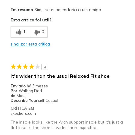
Prós
Em resumo
Sim, eu recomendaria a um amigo
Attractive Design
Esta crítica foi útil?
Comfortable
1
0
Durable
sinalizar esta crítica
Stylish
Melhores utilizações
4
Casual Wear
It's wider than the usual Relaxed Fit shoe
Travel
Enviado
há 3 meses
Por
Walking Dad
Width
Feels true to width
de
Mass.
Describe Yourself
Casual
Sizing
Feels true to size
CRÍTICA EM
View On Shoes
Shoes are for Wearing
skechers.com
The insole looks like the Arch support insole but it's just a
flat insole. The shoe is wider than expected.