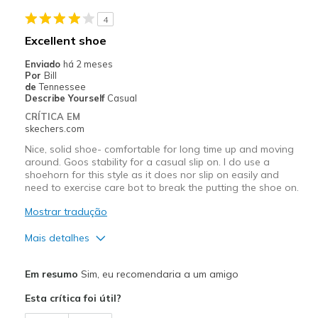
Stylish
4
Melhores utilizações
Excellent shoe
Casual Wear
Enviado
há 2 meses
Por
Bill
Going Out
de
Tennessee
Describe Yourself
Casual
Travel
CRÍTICA EM
skechers.com
Width
Feels true to width
Nice, solid shoe- comfortable for long time up and moving
Sizing
Feels true to size
around. Goos stability for a casual slip on. I do use a
shoehorn for this style as it does nor slip on easily and
View On Shoes
Shoes are for Wearing
need to exercise care bot to break the putting the shoe on.
Mostrar tradução
Mais detalhes
Prós
Em resumo
Sim, eu recomendaria a um amigo
Attractive Design
Esta crítica foi útil?
Comfortable