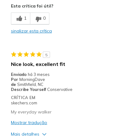
Esta crítica foi útil?
Melhores utilizações
1
0
Casual Wear
sinalizar esta crítica
Going Out
Travel
5
Width
Feels true to width
Nice look, excellent fit
Sizing
Feels true to size
Enviado
há 3 meses
Por
MorningDave
de
Smithfield, NC
Describe Yourself
Conservative
CRÍTICA EM
skechers.com
My everyday walker
Mostrar tradução
Mais detalhes