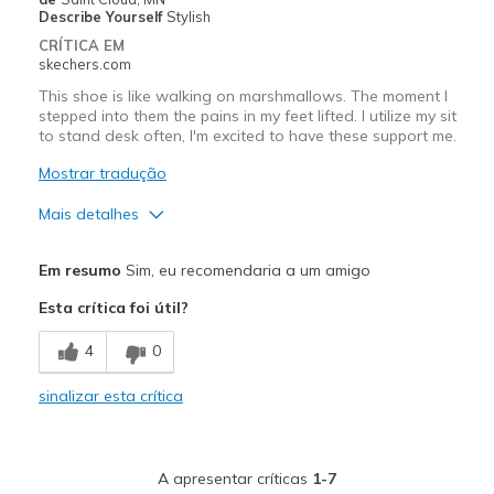
Describe Yourself
Stylish
CRÍTICA EM
skechers.com
This shoe is like walking on marshmallows. The moment I
stepped into them the pains in my feet lifted. I utilize my sit
to stand desk often, I'm excited to have these support me.
Mostrar tradução
Mais detalhes
Prós
Em resumo
Sim, eu recomendaria a um amigo
Attractive Design
Esta crítica foi útil?
Breathe Well
4
0
Comfortable
sinalizar esta crítica
Durable
Stylish
A apresentar críticas
1-7