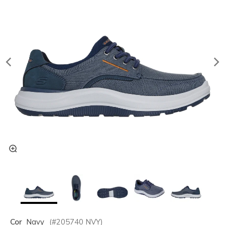
Cor
Navy
(#
205740
NVY
)