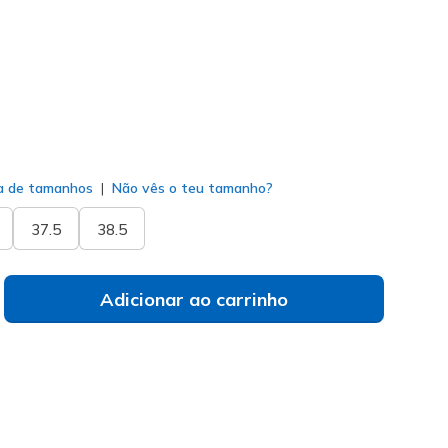
do
a de tamanhos
Não vês o teu tamanho?
37.5
38.5
Adicionar ao carrinho