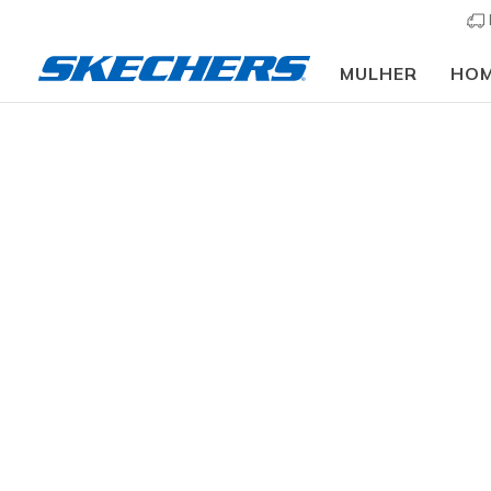
MULHER
HO
Mulher
Calçado
Sapatilhas
Sapatilhas casu