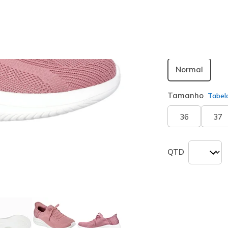
seleciona
Largura
Normal
Tamanho
Tabel
36
37
QTD