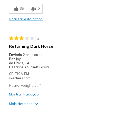
Breathe Well
35
0
Comfortable
sinalizar esta crítica
Durable
Stylish
3
Melhores utilizações
Returning Dark Horse
Casual Wear
Enviado
2 anos atras
Por
Joy
Going Out
de
Davis, CA
Describe Yourself
Casual
Special Occasions
CRÍTICA EM
skechers.com
Travel
Heavy-weight, stiff
Width
Feels true to width
Mostrar tradução
Sizing
Feels true to size
Mais detalhes
View On Shoes
I'm Into Shoes
Prós