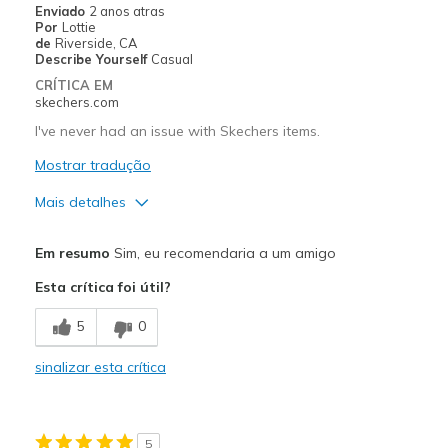
Enviado
2 anos atras
Por
Lottie
Largura
Parecem de acordo com o número
de
Riverside, CA
Describe Yourself
Casual
Números
Parecem de acordo com o número
CRÍTICA EM
Os melhores
Calçado para o emprego, Calçado
skechers.com
usos
para ocasiões especiais
I've never had an issue with Skechers items.
Opinião sobre
Adoro sapatos
calçado
Mostrar tradução
Mais detalhes
Prós
Em resumo
Sim, eu recomendaria a um amigo
Attractive Design
Esta crítica foi útil?
Comfortable
5
0
Durable
sinalizar esta crítica
Melhores utilizações
Working
5