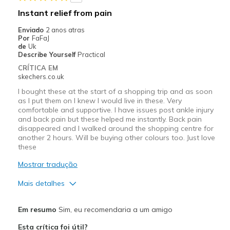
Width
Feels true to width
Instant relief from pain
Sizing
Feels true to size
Enviado
2 anos atras
View On Shoes
Shoes are for Wearing
Por
FaFaJ
de
Uk
Describe Yourself
Practical
CRÍTICA EM
skechers.co.uk
I bought these at the start of a shopping trip and as soon
as I put them on I knew I would live in these. Very
comfortable and supportive. I have issues post ankle injury
and back pain but these helped me instantly. Back pain
disappeared and I walked around the shopping centre for
another 2 hours. Will be buying other colours too. Just love
these
Mostrar tradução
Mais detalhes
Prós
Em resumo
Sim, eu recomendaria a um amigo
Attractive Design
Esta crítica foi útil?