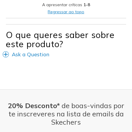
A apresentar críticas
1-8
Going Out
Regressar ao topo
Travel
Walking
O que queres saber sobre
este produto?
Width
Feels true to width
Sizing
Feels true to size
Ask a Question
View On Shoes
Shoes are for Wearing
20% Desconto*
de boas-vindas por
te inscreveres na lista de emails da
Skechers