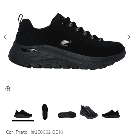
Cor
Preto
(#
150062
BBK
)