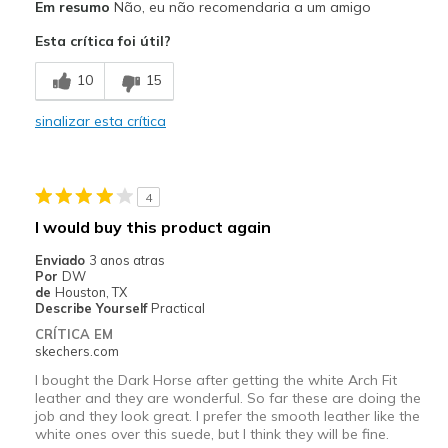
Em resumo
Não, eu não recomendaria a um amigo
Durable
Esta crítica foi útil?
Melhores utilizações
10
15
Casual Wear
sinalizar esta crítica
Width
Feels too wide
Sizing
Feels half size too big
View On Shoes
Shoes are for Wearing
4
I would buy this product again
Enviado
3 anos atras
Por
DW
de
Houston, TX
Describe Yourself
Practical
CRÍTICA EM
skechers.com
I bought the Dark Horse after getting the white Arch Fit
leather and they are wonderful. So far these are doing the
job and they look great. I prefer the smooth leather like the
white ones over this suede, but I think they will be fine.