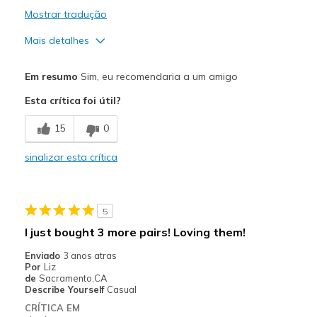
Mostrar tradução
Mais detalhes
Prós
Em resumo
Sim, eu recomendaria a um amigo
Attractive Design
Esta crítica foi útil?
Comfortable
15
0
Stylish
sinalizar esta crítica
Melhores utilizações
Casual Wear
5
Travel
I just bought 3 more pairs! Loving them!
Width
Feels true to width
Enviado
3 anos atras
Por
Liz
Sizing
Feels true to size
de
Sacramento,CA
View On Shoes
Shoes are for Wearing
Describe Yourself
Casual
CRÍTICA EM