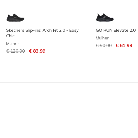
Skechers Slip-ins: Arch Fit 2.0 - Easy
GO RUN Elevate 2.0
Chic
Mulher
Mulher
Preço com descont
para
€ 90,00
€ 61,99
Preço com desconto de
para
€ 120,00
€ 83,99