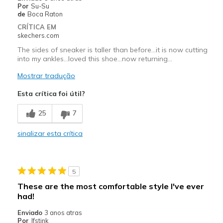
View On Shoes
Shoes are for Wearing
Por
Su-Su
de
Boca Raton
CRÍTICA EM
skechers.com
The sides of sneaker is taller than before...it is now cutting
into my ankles...loved this shoe...now returning...
Mostrar tradução
Esta crítica foi útil?
25
7
sinalizar esta crítica
5
These are the most comfortable style I've ever
had!
Enviado
3 anos atras
Por
Jfstink