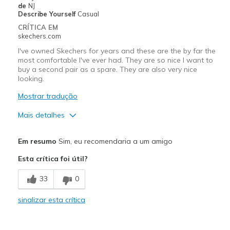
de
NJ
Describe Yourself
Casual
CRÍTICA EM
skechers.com
I've owned Skechers for years and these are the by far the
most comfortable I've ever had. They are so nice I want to
buy a second pair as a spare. They are also very nice
looking.
Mostrar tradução
Mais detalhes
Prós
Em resumo
Sim, eu recomendaria a um amigo
Attractive Design
Esta crítica foi útil?
Comfortable
33
0
Stylish
sinalizar esta crítica
Melhores utilizações
Casual Wear