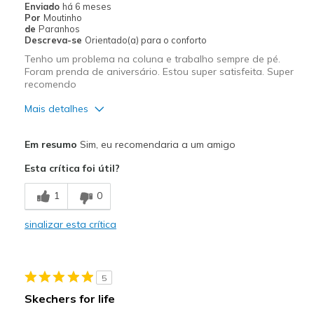
Enviado
há 6 meses
Por
Moutinho
de
Paranhos
Descreva-se
Orientado(a) para o conforto
Tenho um problema na coluna e trabalho sempre de pé.
Foram prenda de aniversário. Estou super satisfeita. Super
recomendo
Mais detalhes
Prós
Em resumo
Sim, eu recomendaria a um amigo
Apoio adequado para o pé
Esta crítica foi útil?
Confortáveis
1
0
Leves
sinalizar esta crítica
Muito almofadados
Melhores utilizações
5
Calçado para o emprego
Skechers for life
Calçado para sair