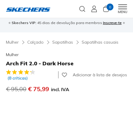
0
Men
MENU
⭐
Skechers VIP:
45 dias de devolução para membros
Inscreve-te
⭐

Mulher
Calçado
Sapatilhas
Sapatilhas casuais
Mulher
Arch Fit 2.0 - Dark Horse
4$5 de 5 – Classificação do cliente
Adicionar à lista de desejos
(8 críticas)
Preço com desconto de
€ 95,00
para
€ 75,99
incl. IVA