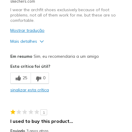
skechers.com
I wear the archfit shoes exclusively because of foot
problems, not all of them work for me, but these are so
comfortable.
Mostrar tradução
Mais detalhes
Prós
Em resumo
Sim, eu recomendaria a um amigo
Attractive Design
Esta crítica foi útil?
Comfortable
25
0
Durable
sinalizar esta crítica
Melhores utilizações
Casual Wear
1
Width
Feels true to width
I used to buy this product...
Sizing
Feels half size too small
Enviado
3 anos atras