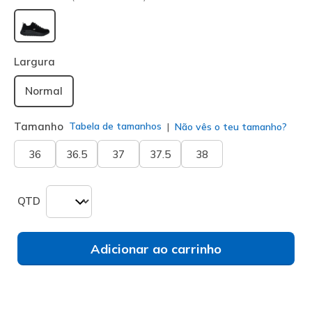
selecionado
Largura
Normal
Tamanho
Tabela de tamanhos
Não vês o teu tamanho?
36
36.5
37
37.5
38
QTD
Adicionar ao carrinho