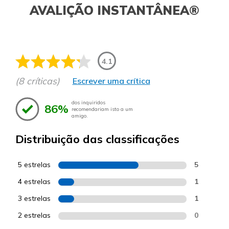
AVALIÇÃO INSTANTÂNEA®
4.1
(8 críticas)
Escrever uma crítica
dos inquiridos
86%
recomendariam isto a um
amigo.
Distribuição das classificações
5 estrelas
5
4 estrelas
1
3 estrelas
1
2 estrelas
0