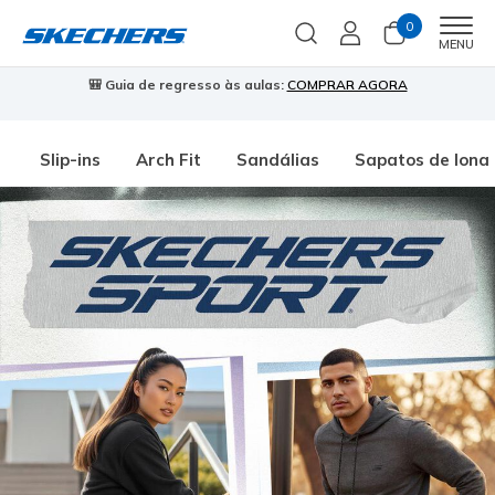
0
Men
MENU
🎒 Guia de regresso às aulas:
COMPRAR AGORA
⭐
Slip-ins
Arch Fit
Sandálias
Sapatos de lona