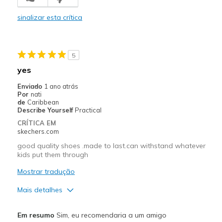
Stylish
sinalizar esta crítica
Melhores utilizações
School
5
Width
Feels true to width
yes
Sizing
Feels true to size
Enviado
1 ano atrás
View On Shoes
Shoes are for Wearing
Por
nati
de
Caribbean
Describe Yourself
Practical
CRÍTICA EM
skechers.com
good quality shoes .made to last.can withstand whatever
kids put them through
Mostrar tradução
Mais detalhes
Prós
Em resumo
Sim, eu recomendaria a um amigo