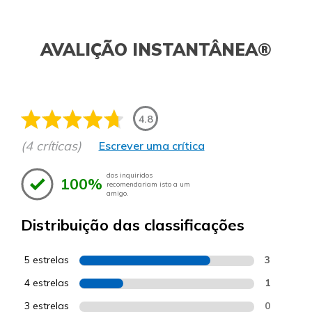
AVALIÇÃO INSTANTÂNEA®
4.8
(4 críticas)
Escrever uma crítica
dos inquiridos
100%
recomendariam isto a um
amigo.
Distribuição das classificações
5 estrelas
3
4 estrelas
1
3 estrelas
0