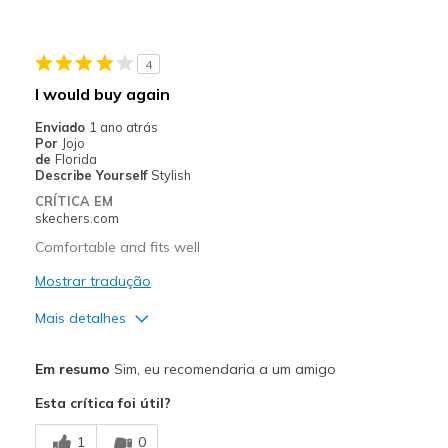
Melhores utilizações
Casual Wear
4
Sizing
Feels true to size
I would buy again
Enviado
1 ano atrás
Por
Jojo
de
Florida
Describe Yourself
Stylish
CRÍTICA EM
skechers.com
Comfortable and fits well
Mostrar tradução
Mais detalhes
Prós
Em resumo
Sim, eu recomendaria a um amigo
Comfortable
Esta crítica foi útil?
Durable
1
0