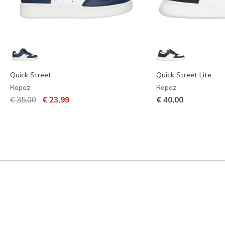
Quick Street
Quick Street Lite
Rapaz
Rapaz
Preço com desconto de
para
€ 35,00
€ 23,99
€ 40,00