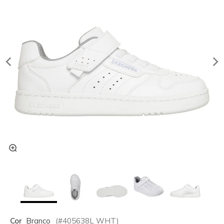
Cor
Branco
(#
405638L
WHT
)