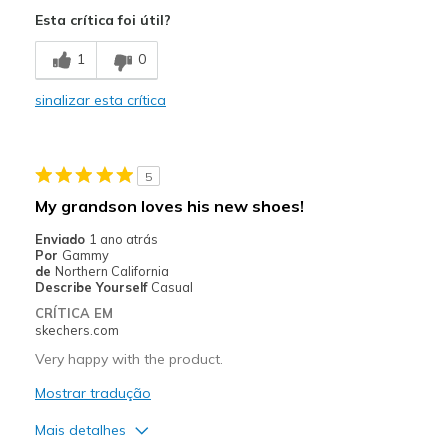
Attractive Design
Esta crítica foi útil?
Breathe Well
1
0
Comfortable
sinalizar esta crítica
Durable
Stylish
5
Melhores utilizações
My grandson loves his new shoes!
Casual Wear
Enviado
1 ano atrás
Por
Gammy
Going Out
de
Northern California
Describe Yourself
Casual
Special Occasions
CRÍTICA EM
skechers.com
Travel
Very happy with the product.
Width
Feels true to width
Mostrar tradução
Sizing
Feels true to size
Mais detalhes
View On Shoes
Shoes are for Wearing