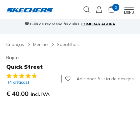
0
Men
MENU
AGORA
⭐
Skechers VIP:
45 dias de devolução para membros
Ins
Crianças
Menino
Sapatilhas
Rapaz
Quick Street
5 de 5 – Classificação do cliente
Adicionar à lista de desejos
(4 críticas)
€ 40,00
incl. IVA