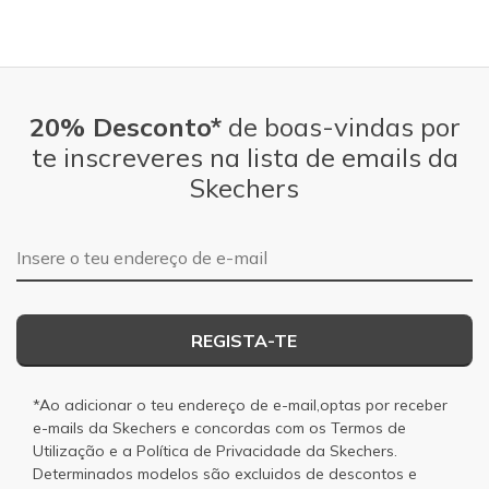
Sizing
Feels true to size
View On Shoes
I'm Really Into Shoes
20% Desconto*
de boas-vindas por
te inscreveres na lista de emails da
Skechers
Endereço de e-mail
REGISTA-TE
*Ao adicionar o teu endereço de e-mail,optas por receber
e-mails da Skechers e concordas com os
Termos de
Utilização
e a
Política de Privacidade
da Skechers.
Determinados modelos são excluidos de descontos e