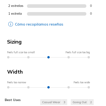
2 estrelas
0
1 estrela
0
Cómo recopilamos reseñas
Sizing
Feels full size too small
Feels full size too big
Width
Feels too narrow
Feels too wide
Best Uses
Casual Wear
3
Going Out
2