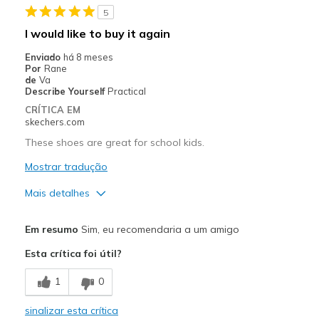
5
I would like to buy it again
Enviado
há 8 meses
Por
Rane
de
Va
Describe Yourself
Practical
CRÍTICA EM
skechers.com
These shoes are great for school kids.
Mostrar tradução
Mais detalhes
Prós
Em resumo
Sim, eu recomendaria a um amigo
Breathe Well
Esta crítica foi útil?
Comfortable
1
0
Durable
sinalizar esta crítica