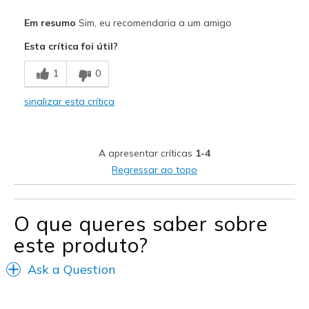
Prós
Em resumo
Sim, eu recomendaria a um amigo
Attractive Design
Esta crítica foi útil?
Breathe Well
1
0
Comfortable
sinalizar esta crítica
Durable
Stylish
A apresentar críticas
1-4
Melhores utilizações
Regressar ao topo
Casual Wear
Going Out
O que queres saber sobre
este produto?
Special Occasions
Travel
Ask a Question
Width
Feels true to width