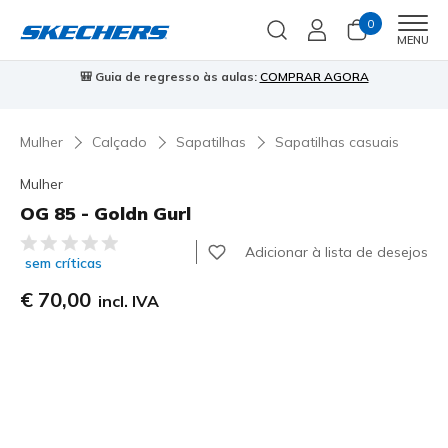
0
Men
MENU
AGORA
⭐
Skechers VIP:
45 dias de devolução para membros
Ins
Mulher
Calçado
Sapatilhas
Sapatilhas casuais
Mulher
OG 85 - Goldn Gurl
3$8 de 5 – Classificação do cliente
Adicionar à lista de desejos
sem críticas
€ 70,00
incl. IVA