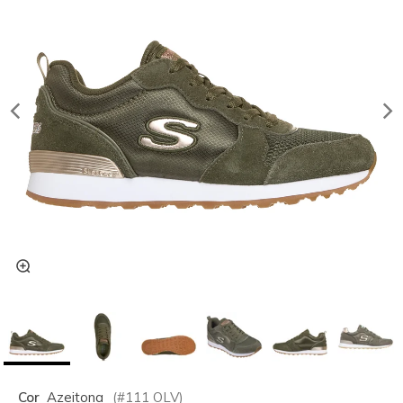
Cor
Azeitona
(#
111
OLV
)