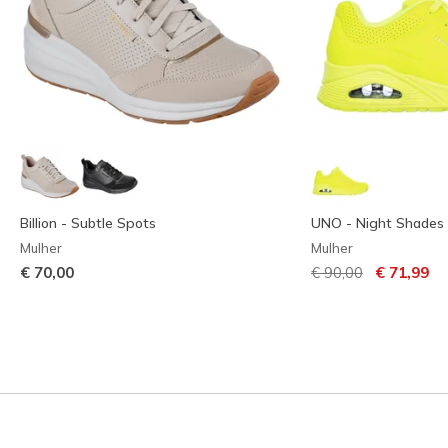
Billion - Subtle Spots
UNO - Night Shades
Mulher
Mulher
Preço com descont
para
€ 70,00
€ 90,00
€ 71,99