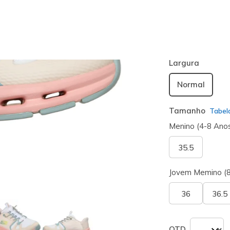
Cor
Multicor
(#
3
seleciona
Largura
Normal
Tamanho
Tabel
Menino (4-8 Ano
35.5
Jovem Memino (
36
36.5
QTD