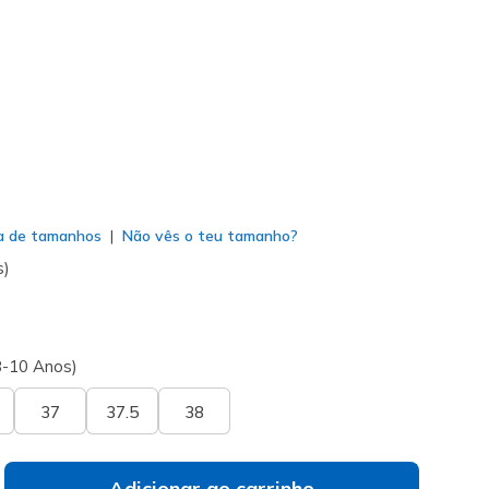
04003L
MULT
)
do
a de tamanhos
Não vês o teu tamanho?
s)
8-10 Anos)
37
37.5
38
Adicionar ao carrinho