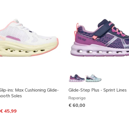
lip-ins: Max Cushioning Glide-
Glide-Step Plus - Sprint Lines
ooth Soles
Rapariga
€ 60,00
m desconto de
ara
€ 45,99