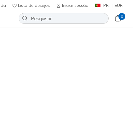
uda
Lista de desejos
Iniciar sessão
PRT | EUR
0
Slip-ins: Glide-Step Plus - Speed
Adicionar à lista de desejos
3 críticas)
icação do cliente
ncl. IVA