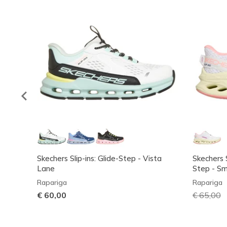
Skechers Slip-ins: Glide-Step - Vista
Skechers S
Lane
Step - Sm
Rapariga
Rapariga
€ 60,00
Preço co
€ 65,00
p