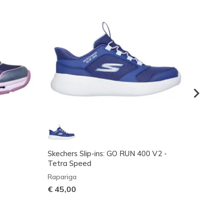
Skechers Slip-ins: GO RUN 400 V2 -
Glide-
Tetra Speed
Rapari
Rapariga
€ 45,
€ 45,00