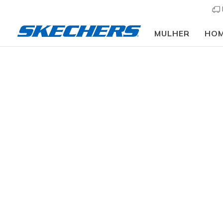
MULHER
HO
Crianças
Menina
Sapatilhas