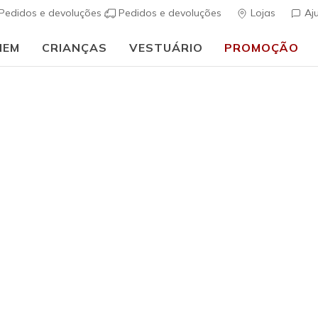
Pedidos e devoluções
Pedidos e devoluções
Lojas
Aj
MEM
CRIANÇAS
VESTUÁRIO
PROMOÇÃO
⭐
Skechers VIP:
45 dias de devolução para membros
Inscreve-te
⭐
Rapariga
Especial Online
Skechers 
Boost
(
5 de 5 – Classif
€ 75,00
i