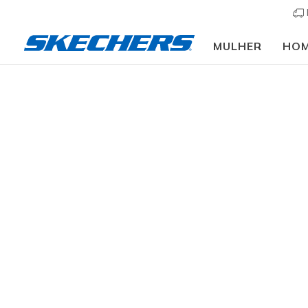
MULHER
HO
Vestuário
Homem
Casacos e Sobretudos