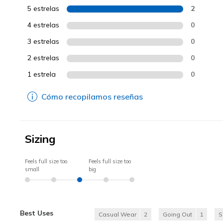
5 estrelas
2
4 estrelas
0
3 estrelas
0
2 estrelas
0
1 estrela
0
Cómo recopilamos reseñas
Sizing
Feels full size too
Feels full size too
small
big
Best Uses
Casual Wear
2
Going Out
1
S