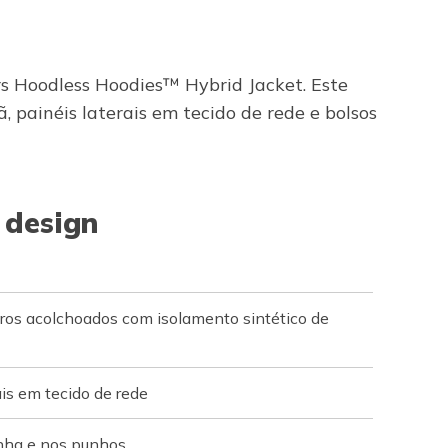
 Hoodless Hoodies™ Hybrid Jacket. Este
 painéis laterais em tecido de rede e bolsos
 design
eiros acolchoados com isolamento sintético de
is em tecido de rede
inha e nos punhos