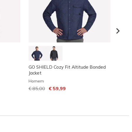
GO SHIELD Cozy Fit Altitude Bonded
GO SH
Jacket
Home
Homem
€ 95,
Preço com desconto de
€ 85,00
para
€ 59,99