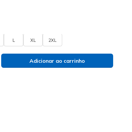
do
a de tamanhos
Não vês o teu tamanho?
L
XL
2XL
Adicionar ao carrinho