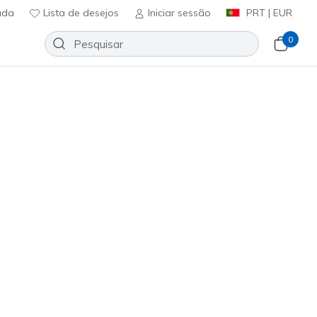
uda
Lista de desejos
Iniciar sessão
PRT | EUR
0
Hybrid Jacket 2.0
Adicionar à lista de desejos
2 críticas)
ificação do cliente
ncl. IVA
vy
(#
JA141
CCNV
)