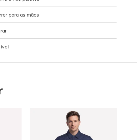
rrer para as mãos
rar
ível
r