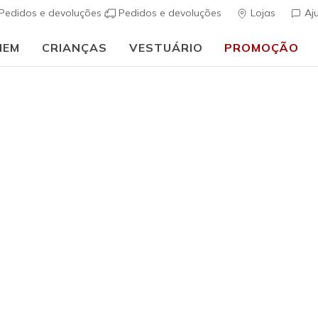
Pedidos e devoluções
Pedidos e devoluções
Lojas
Aj
MEM
CRIANÇAS
VESTUÁRIO
PROMOÇÃO
⭐
Skechers VIP:
45 dias de devolução para membros
Inscreve-te
⭐
Homem
Cozy Fit 
(
4$3 de 5 – Class
€ 75,00
i
Cor
Carvão / Na