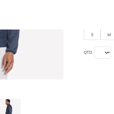
seleciona
Tamanho
Tabel
S
M
QTD