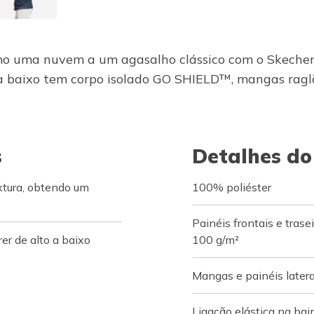
 uma nuvem a um agasalho clássico com o Skechers
a baixo tem corpo isolado GO SHIELD™, mangas raglã,
s
Detalhes do
tura, obtendo um
100% poliéster
Painéis frontais e tras
er de alto a baixo
100 g/m²
Mangas e painéis latera
Ligação elástica na ba