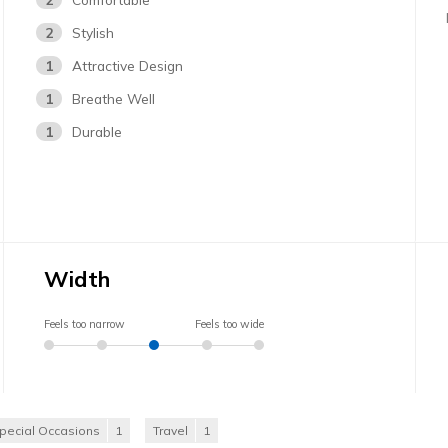
2
Stylish
1
Attractive Design
1
Breathe Well
1
Durable
Width
Feels too narrow
Feels too wide
pecial Occasions
1
Travel
1