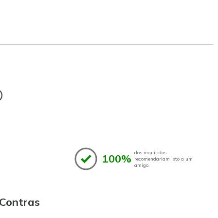
®
dos inquiridos
100%
recomendariam isto a um
amigo.
Contras