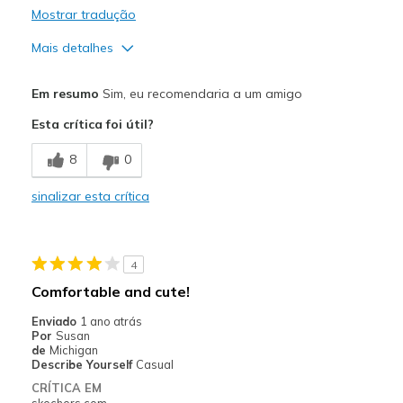
Mostrar tradução
Mais detalhes
Prós
Em resumo
Sim, eu recomendaria a um amigo
Attractive Design
Esta crítica foi útil?
Breathe Well
8
0
Comfortable
sinalizar esta crítica
Stylish
Melhores utilizações
4
Casual Wear
Comfortable and cute!
Travel
Enviado
1 ano atrás
Por
Susan
Width
Feels true to width
de
Michigan
Describe Yourself
Casual
Sizing
Feels true to size
CRÍTICA EM
View On Shoes
Shoes are for Wearing
skechers.com