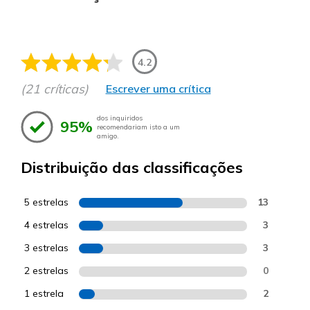
4.2
(21 críticas)
Escrever uma crítica
dos inquiridos
95%
recomendariam isto a um
amigo.
Distribuição das classificações
5 estrelas
13
4 estrelas
3
3 estrelas
3
2 estrelas
0
1 estrela
2