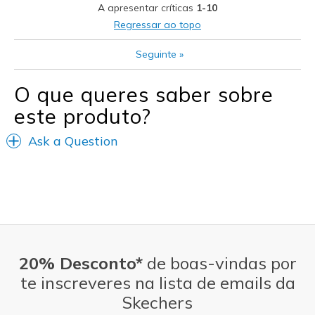
A apresentar críticas
1-10
Melhores utilizações
Regressar ao topo
Casual Wear
Seguinte
»
Travel
O que queres saber sobre
Width
Feels true to width
este produto?
Sizing
Feels true to size
View On Shoes
Shoes are for Wearing
Ask a Question
20% Desconto*
de boas-vindas por
te inscreveres na lista de emails da
Skechers