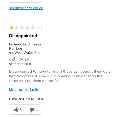
Comfortable
sinalizar esta crítica
Durable
Stylish
1
Melhores utilizações
Disappointed
Casual Wear
Enviado
há 3 meses
Por
Lou
Going Out
de
West Wales, UK.
CRÍTICA EM
Travel
skechers.co.uk
Disappointed to have to return these as I bought them as a
Width
Feels true to width
birthday present. One slip in opening is bigger than the
Sizing
Feels true to size
other making them a poor fit.
View On Shoes
Shoes are for Wearing
Mostrar tradução
Esta crítica foi útil?
6
1