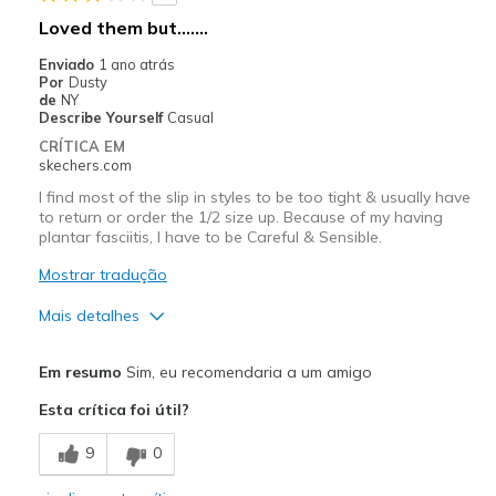
Width
Feels true to width
Loved them but.......
Sizing
Feels true to size
Enviado
1 ano atrás
View On Shoes
Shoes are for Wearing
Por
Dusty
de
NY
Describe Yourself
Casual
CRÍTICA EM
skechers.com
I find most of the slip in styles to be too tight & usually have
to return or order the 1/2 size up. Because of my having
plantar fasciitis, I have to be Careful & Sensible.
Mostrar tradução
Mais detalhes
Prós
Em resumo
Sim, eu recomendaria a um amigo
Attractive Design
Esta crítica foi útil?
Stylish
9
0
Contras