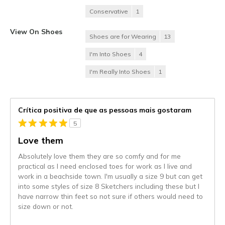
Conservative
1
View On Shoes
Shoes are for Wearing
13
I'm Into Shoes
4
I'm Really Into Shoes
1
Crítica positiva de que as pessoas mais gostaram
5
Love them
Absolutely love them they are so comfy and for me
practical as I need enclosed toes for work as I live and
work in a beachside town. I'm usually a size 9 but can get
into some styles of size 8 Sketchers including these but I
have narrow thin feet so not sure if others would need to
size down or not.