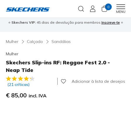
0
Men
MENU
⭐
Skechers VIP:
45 dias de devolução para membros
Inscreve-te
⭐

Mulher
Calçado
Sandálias
Mulher
Skechers Slip-ins RF: Reggae Fest 2.0 -
Neap Tide
3$5 de 5 – Classificação do cliente
Adicionar à lista de desejos
(21 críticas)
€ 85,00
incl. IVA