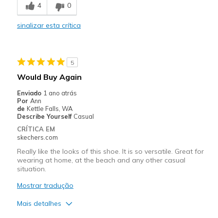
4
0
Contras
sinalizar esta crítica
Need Break In
Width
Feels too narrow
Sizing
Feels true to size
5
View On Shoes
Shoes are for Wearing
Would Buy Again
Enviado
1 ano atrás
Por
Ann
de
Kettle Falls, WA
Describe Yourself
Casual
CRÍTICA EM
skechers.com
Really like the looks of this shoe. It is so versatile. Great for
wearing at home, at the beach and any other casual
situation.
Mostrar tradução
Mais detalhes