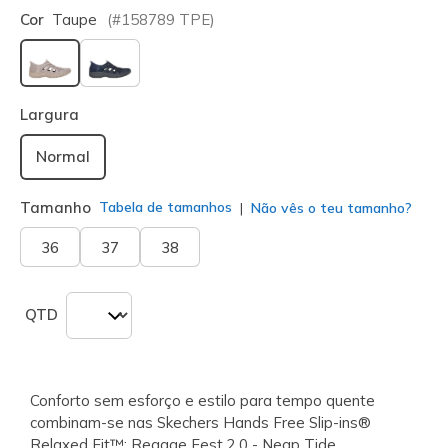
Cor
Taupe
(#
158789
TPE
)
selecionado
Largura
Normal
Tamanho
Tabela de tamanhos
Não vês o teu tamanho?
36
37
38
QTD
Conforto sem esforço e estilo para tempo quente
combinam-se nas Skechers Hands Free Slip-ins®
Relaxed Fit™: Reggae Fest 2.0 - Neap Tide.