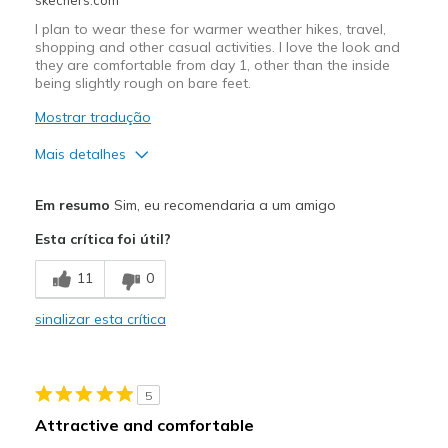
I plan to wear these for warmer weather hikes, travel,
shopping and other casual activities. I love the look and
they are comfortable from day 1, other than the inside
being slightly rough on bare feet.
Mostrar tradução
Mais detalhes
Prós
Em resumo
Sim, eu recomendaria a um amigo
Attractive Design
Esta crítica foi útil?
Breathe Well
11
0
Comfortable
sinalizar esta crítica
Stylish
Melhores utilizações
5
Casual Wear
Attractive and comfortable
Going Out