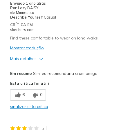
Enviado
1 ano atrás
Por
Lazy DAISY
de
Minnesota
Describe Yourself
Casual
CRÍTICA EM
skechers.com
Find these comfortable to wear on long walks.
Mostrar tradução
Mais detalhes
Prós
Em resumo
Sim, eu recomendaria a um amigo
Breathe Well
Esta crítica foi útil?
Comfortable
6
0
Durable
sinalizar esta crítica
Melhores utilizações
Casual Wear
3