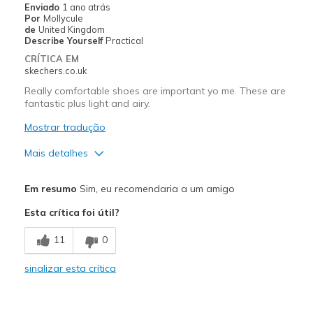
Enviado
1 ano atrás
Por
Mollycule
Travel
de
United Kingdom
Describe Yourself
Practical
Width
Feels too wide
CRÍTICA EM
skechers.co.uk
Sizing
Feels true to size
View On Shoes
I'm Into Shoes
Really comfortable shoes are important yo me. These are
fantastic plus light and airy.
Mostrar tradução
Mais detalhes
Prós
Em resumo
Sim, eu recomendaria a um amigo
Attractive Design
Esta crítica foi útil?
Breathe Well
11
0
Comfortable
sinalizar esta crítica
Durable
Stylish