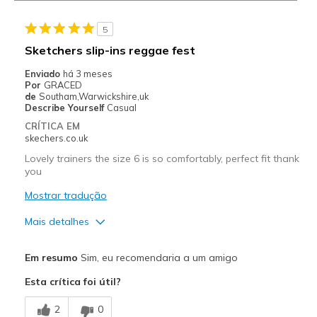
5
Sketchers slip-ins reggae fest
Enviado
há 3 meses
Por
GRACED
de
Southam,Warwickshire,uk
Describe Yourself
Casual
CRÍTICA EM
skechers.co.uk
Lovely trainers the size 6 is so comfortably, perfect fit thank
you
Mostrar tradução
Mais detalhes
Prós
Em resumo
Sim, eu recomendaria a um amigo
Attractive Design
Esta crítica foi útil?
Breathe Well
2
0