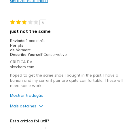
sinalizar esta crítica
Had to return because being ¹/² size too tight
Melhores utilizações
3
Casual Wear
just not the same
Width
Feels true to width
Enviado
1 ano atrás
Sizing
Feels half size too small
Por
pfs
de
Vermont
View On Shoes
I'm Into Shoes
Describe Yourself
Conservative
CRÍTICA EM
skechers.com
hoped to get the same shoe I bought in the past. I have a
bunion and my current pair are quite comfortable. These will
need some work.
Mostrar tradução
Mais detalhes
Prós
Esta crítica foi útil?
Attractive Design