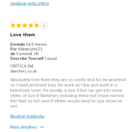
sinalizar esta crítica
5
Love them
Enviado
há 5 meses
Por
Kitkatcurtis21
de
Cornwall, UK
Describe Yourself
Casual
CRÍTICA EM
skechers.co.uk
Absolutely love them they are so comfy and for me practical
as I need enclosed toes for work as I live and work in a
beachside town. I'm usually a size 9 but can get into some
styles of size 8 Sketchers including these but I have narrow
thin feet so not sure if others would need to size down or
not.
Mostrar tradução
Mais detalhes