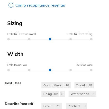
Cómo recopilamos reseñas
Sizing
Feels full size too small
Feels full size too big
Width
Feels too narrow
Feels too wide
Best Uses
Casual Wear
18
Travel
15
Going Out
8
Water shoes
1
Describe Yourself
Casual
13
Practical
5