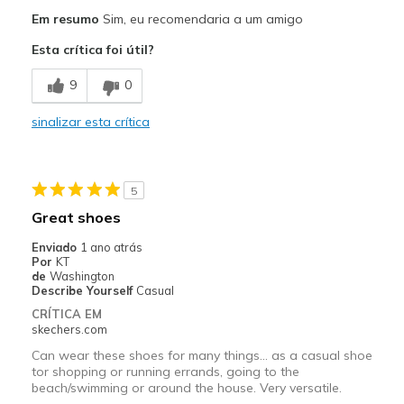
Prós
Em resumo
Sim, eu recomendaria a um amigo
Attractive Design
Esta crítica foi útil?
Breathe Well
9
0
Comfortable
sinalizar esta crítica
Melhores utilizações
Casual Wear
5
Travel
Great shoes
Width
Feels true to width
Enviado
1 ano atrás
Por
KT
Sizing
Feels true to size
de
Washington
View On Shoes
Shoes are for Wearing
Describe Yourself
Casual
CRÍTICA EM
skechers.com
Can wear these shoes for many things... as a casual shoe
tor shopping or running errands, going to the
beach/swimming or around the house. Very versatile.