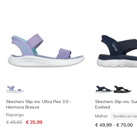
Skechers Slip-ins: Ultra Flex 3.0 -
Skechers Slip-ins: S
Hermosa Breeze
Evolved
Rapariga
Mulher
Também em lar
Preço com desconto de
para
€ 45,00
€ 35,99
-
€ 49,99
€ 70,00