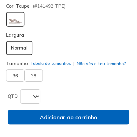
Cor
Taupe
(#
141492
TPE
)
selecionado
Largura
Normal
Tamanho
Tabela de tamanhos
Não vês o teu tamanho?
36
38
QTD
Adicionar ao carrinho