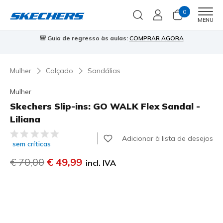
0
Men
MENU
🎒 Guia de regresso às aulas:
COMPRAR AGORA
⭐
Mulher
Calçado
Sandálias
Mulher
Skechers Slip-ins: GO WALK Flex Sandal -
Liliana
4$8 de 5 – Classificação do cliente
Adicionar à lista de desejos
sem críticas
Preço com desconto de
€ 70,00
para
€ 49,99
incl. IVA