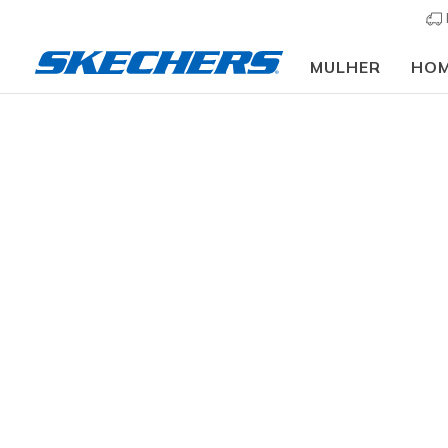
MULHER
HO
Vestuário
Acessórios
Chapéus