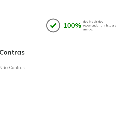
dos inquiridos
100%
recomendariam isto a um
amigo.
Contras
Não Contras