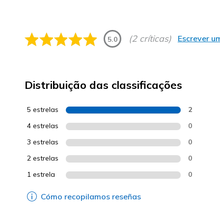
(2 críticas)
Escrever um
5.0
Distribuição das classificações
5 estrelas
2
4 estrelas
0
3 estrelas
0
2 estrelas
0
1 estrela
0
Cómo recopilamos reseñas