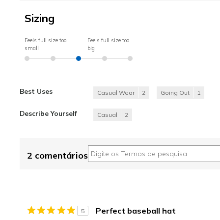
Sizing
Feels full size too
Feels full size too
small
big
Best Uses
Casual Wear
2
Going Out
1
Describe Yourself
Casual
2
2 comentários
Perfect baseball hat
5