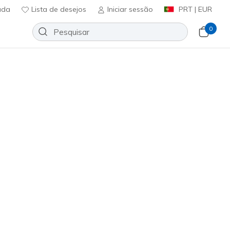
uda
Lista de desejos
Iniciar sessão
PRT | EUR
0
o Baseball Hat
Adicionar à lista de desejos
2 críticas)
ificação do cliente
ncl. IVA
CH3075
BLK
)