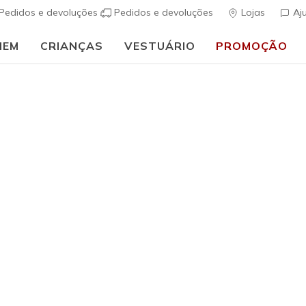
Pedidos e devoluções
Pedidos e devoluções
Lojas
Aj
MEM
CRIANÇAS
VESTUÁRIO
PROMOÇÃO
🎒 Guia de regresso às aulas:
COMPRAR AGORA
Unissexo
Wrap Log
(
3$3 de 5 – Class
€ 50,00
i
Cor
Preto
(#
SK