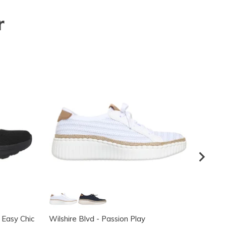
r
- Easy Chic
Wilshire Blvd - Passion Play
Skeche