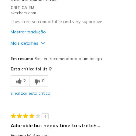
CRÍTICA EM
skechers.com
These are so comfortable and very supportive
Mostrar tradução
Mais detalhes
Prós
Em resumo
Sim, eu recomendaria a um amigo
Attractive Design
Esta crítica foi útil?
Breathe Well
2
0
Comfortable
sinalizar esta crítica
Stylish
Melhores utilizações
4
Casual Wear
Adorable but needs time to stretch...
Width
Feels true to width
Enviado
há 8 meses