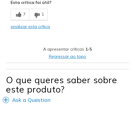
Esta crítica foi útil?
Durable
7
1
Stylish
sinalizar esta crítica
Melhores utilizações
Casual Wear
A apresentar críticas
1-5
Travel
Regressar ao topo
Width
Feels true to width
Sizing
Feels true to size
O que queres saber sobre
View On Shoes
Shoes are for Wearing
este produto?
Ask a Question