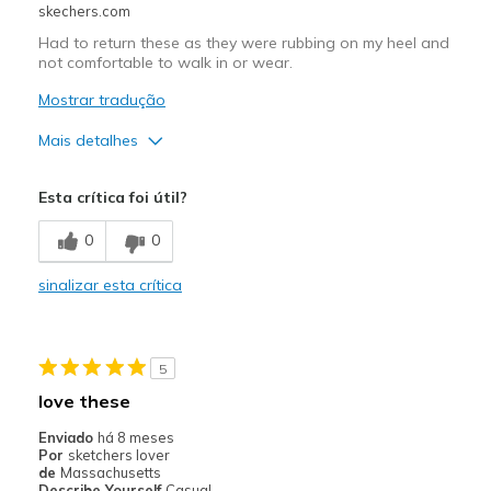
skechers.com
Had to return these as they were rubbing on my heel and
not comfortable to walk in or wear.
Mostrar tradução
Mais detalhes
Contras
Esta crítica foi útil?
Poor Cushioning
0
0
Width
Feels too narrow
sinalizar esta crítica
Sizing
Feels half size too small
5
love these
Enviado
há 8 meses
Por
sketchers lover
de
Massachusetts
Describe Yourself
Casual