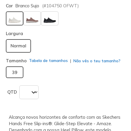
Cor
Branco Sujo
(#
104750
OFWT
)
selecionado
Largura
Normal
Tamanho
Tabela de tamanhos
Não vês o teu tamanho?
39
QTD
Alcança novos horizontes de conforto com as Skechers
Hands Free Slip-ins®: Glide-Step Elevate - Amaze.
Desenhado com a nossa Heel Pillow, este modelo