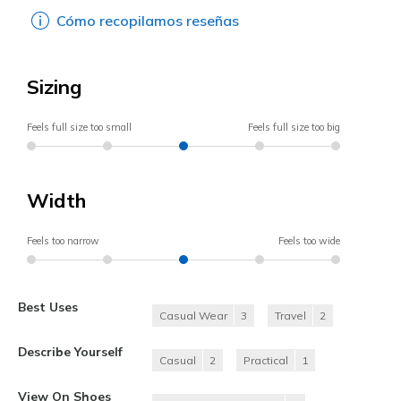
Cómo recopilamos reseñas
Sizing
Feels full size too small
Feels full size too big
Width
Feels too narrow
Feels too wide
Best Uses
Casual Wear
3
Travel
2
Describe Yourself
Casual
2
Practical
1
View On Shoes