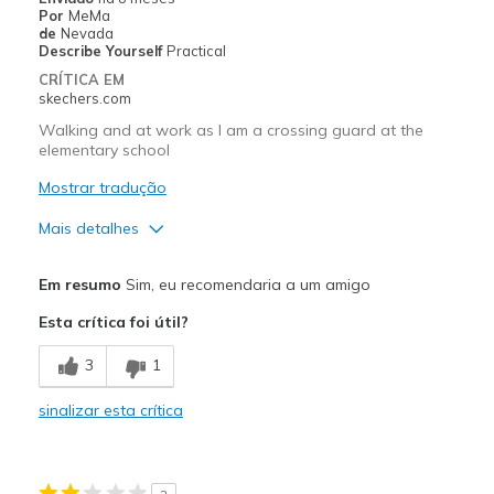
Por
MeMa
Sizing
Feels true to size
de
Nevada
View On Shoes
Shoes are for Wearing
Describe Yourself
Practical
CRÍTICA EM
skechers.com
Walking and at work as I am a crossing guard at the
elementary school
Mostrar tradução
Mais detalhes
Prós
Em resumo
Sim, eu recomendaria a um amigo
Attractive Design
Esta crítica foi útil?
Durable
3
1
Stylish
sinalizar esta crítica
Contras
Need Break In