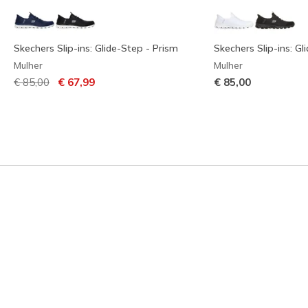
Skechers Slip-ins: Glide-Step - Prism
Skechers Slip-ins: Gl
Mulher
Mulher
Preço com desconto de
para
€ 85,00
€ 67,99
€ 85,00