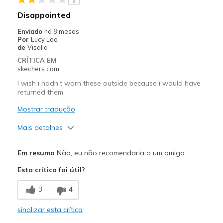
2
Melhores utilizações
Disappointed
Casual Wear
Enviado
há 8 meses
Por
Lucy Loo
Travel
de
Visalia
CRÍTICA EM
Width
Feels true to width
skechers.com
Sizing
Feels true to size
I wish i hadn't worn these outside because i would have
View On Shoes
Shoes are for Wearing
returned them
Mostrar tradução
Mais detalhes
Contras
Em resumo
Não, eu não recomendaria a um amigo
Poor Cushioning
Esta crítica foi útil?
Width
Feels true to width
3
4
Sizing
Feels true to size
View On Shoes
I'm Really Into Shoes
sinalizar esta crítica