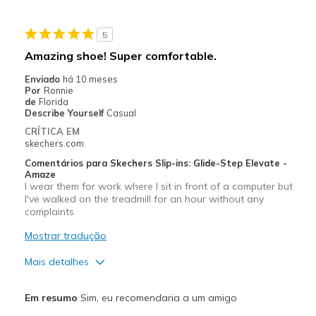
5
Amazing shoe! Super comfortable.
Enviado
há 10 meses
Por
Ronnie
de
Florida
Describe Yourself
Casual
CRÍTICA EM
skechers.com
Comentários para Skechers Slip-ins: Glide-Step Elevate -
Amaze
I wear them for work where I sit in front of a computer but
I've walked on the treadmill for an hour without any
complaints.
Mostrar tradução
Mais detalhes
Prós
Em resumo
Sim, eu recomendaria a um amigo
Comfortable