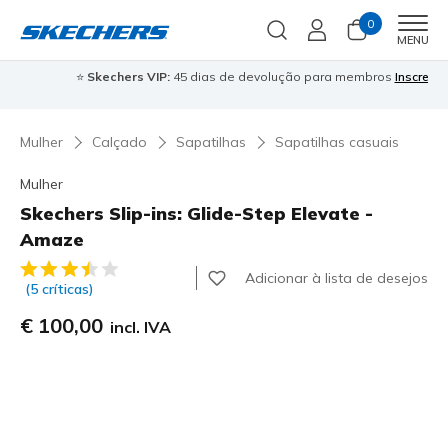
0
Men
MENU
⭐
Skechers VIP:
45 dias de devolução para membros
Inscreve-te
⭐

Mulher
Calçado
Sapatilhas
Sapatilhas casuais
Mulher
Skechers Slip-ins: Glide-Step Elevate -
Amaze
3$9 de 5 – Classificação do cliente
Adicionar à lista de desejos
(5 críticas)
€ 100,00
incl. IVA