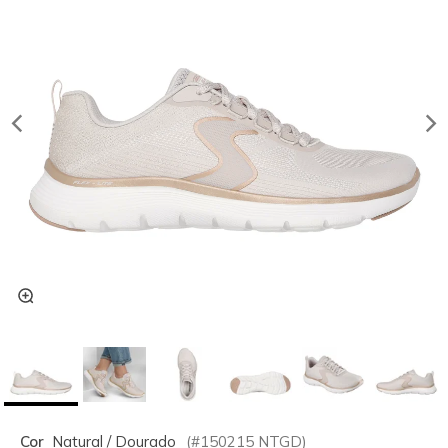
Cor
Natural / Dourado
(#
150215
NTGD
)