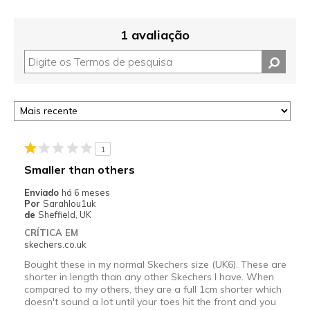
1 avaliação
1
Smaller than others
Enviado
há 6 meses
Por
Sarahlou1uk
de
Sheffield, UK
CRÍTICA EM
skechers.co.uk
Bought these in my normal Skechers size (UK6). These are
shorter in length than any other Skechers I have. When
compared to my others, they are a full 1cm shorter which
doesn't sound a lot until your toes hit the front and you