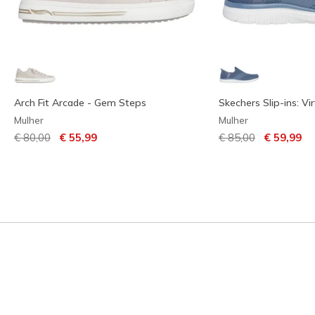
Arch Fit Arcade - Gem Steps
Skechers Slip-ins: Vi
Mulher
Mulher
Preço com desconto de
para
Preço com descont
para
€ 80,00
€ 55,99
€ 85,00
€ 59,99