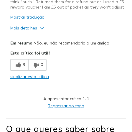
think "ouch." Returned them for a refund but as I used a £5
reward voucher I am £5 out of pocket as they won't adjust.
Mostrar tradução
Mais detalhes
Prós
Em resumo
Não, eu não recomendaria a um amigo
Attractive Design
Esta crítica foi útil?
Melhores utilizações
9
0
Casual Wear
sinalizar esta crítica
Width
Feels too narrow
Sizing
Feels full size too small
View On Shoes
I'm Into Shoes
A apresentar crítica
1-1
Regressar ao topo
O que queres saber sobre