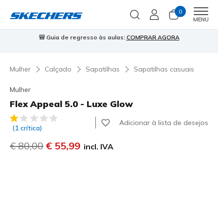
0
Men
MENU
🎒 Guia de regresso às aulas:
COMPRAR AGORA
⭐
Mulher
Calçado
Sapatilhas
Sapatilhas casuais
Mulher
Flex Appeal 5.0 - Luxe Glow
4$7 de 5 – Classificação do cliente
Adicionar à lista de desejos
(1 crítica)
Preço com desconto de
€ 80,00
para
€ 55,99
incl. IVA