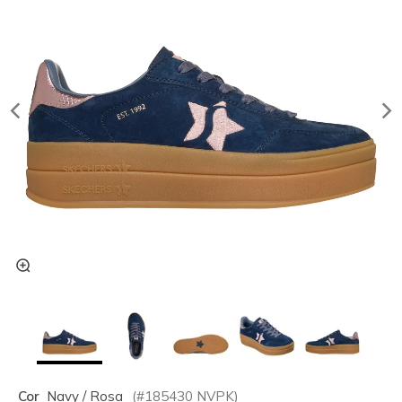
Cor
Navy / Rosa
(#
185430
NVPK
)