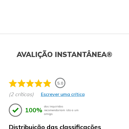
AVALIÇÃO INSTANTÂNEA®
5.0
(2 críticas)
Escrever uma crítica
dos inquiridos
100%
recomendariam isto a um
amigo.
Distribuição das classificações