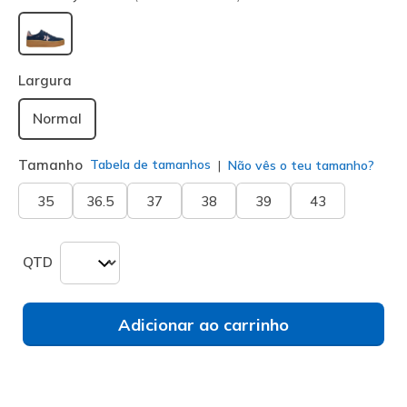
selecionado
Largura
Normal
Tamanho
Tabela de tamanhos
Não vês o teu tamanho?
35
36.5
37
38
39
43
QTD
Adicionar ao carrinho