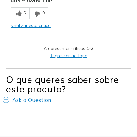
Esta crítica foi útil?
Breathe Well
5
0
Comfortable
sinalizar esta crítica
Durable
Stylish
A apresentar críticas
1-2
Melhores utilizações
Regressar ao topo
Casual Wear
Going Out
O que queres saber sobre
este produto?
Sizing
Feels true to size
View On Shoes
Shoes are for Wearing
Ask a Question