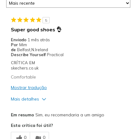
5
Super good shoes 👌
Enviado
1 mês atrás
Por
Mim
de
Belfast,N.Ireland
Describe Yourself
Practical
CRÍTICA EM
skechers.co.uk
Comfortable
Mostrar tradução
Mais detalhes
Prós
Em resumo
Sim, eu recomendaria a um amigo
Attractive Design
Esta crítica foi útil?
Breathe Well
0
0