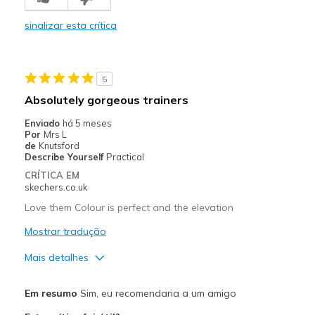
Comfortable
sinalizar esta crítica
Durable
Stylish
5
Melhores utilizações
Absolutely gorgeous trainers
Casual Wear
Enviado
há 5 meses
Por
Mrs L
Going Out
de
Knutsford
Describe Yourself
Practical
Travel
CRÍTICA EM
skechers.co.uk
Width
Feels true to width
Love them Colour is perfect and the elevation
Sizing
Feels true to size
Mostrar tradução
View On Shoes
I'm Really Into Shoes
Mais detalhes
Prós
Em resumo
Sim, eu recomendaria a um amigo
Attractive Design