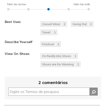
Feels too narrow
Feels too wide
Best Uses
Casual Wear
2
Going Out
2
Travel
1
Describe Yourself
Practical
2
View On Shoes
I'm Really Into Shoes
1
Shoes are for Wearing
1
2 comentários