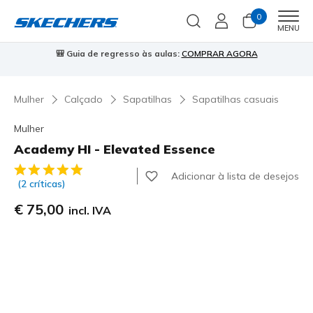
0
Men
MENU
⭐
Skechers VIP:
45 dias de devolução para membros
Inscreve-te
⭐
Mulher
Calçado
Sapatilhas
Sapatilhas casuais
Mulher
Academy HI - Elevated Essence
3$4 de 5 – Classificação do cliente
Adicionar à lista de desejos
(2 críticas)
€ 75,00
incl. IVA