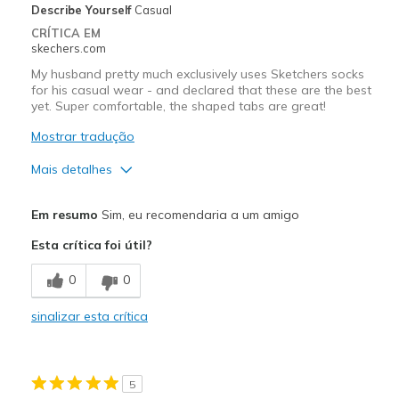
Describe Yourself
Casual
CRÍTICA EM
skechers.com
My husband pretty much exclusively uses Sketchers socks
for his casual wear - and declared that these are the best
yet. Super comfortable, the shaped tabs are great!
Mostrar tradução
Mais detalhes
Prós
Em resumo
Sim, eu recomendaria a um amigo
Attractive Design
Esta crítica foi útil?
Breathe Well
0
0
Comfortable
sinalizar esta crítica
Durable
Stylish
5