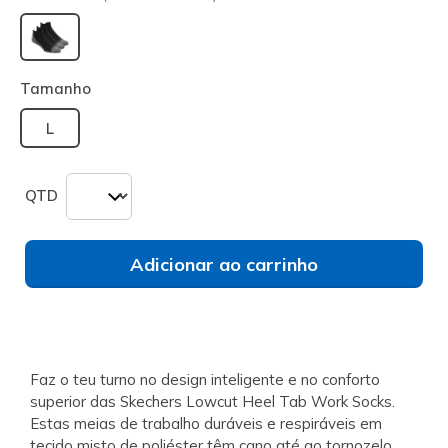
selecionado
Tamanho
L
QTD
Adicionar ao carrinho
Faz o teu turno no design inteligente e no conforto
superior das Skechers Lowcut Heel Tab Work Socks.
Estas meias de trabalho duráveis e respiráveis em
tecido misto de poliéster têm cano até ao tornozelo,