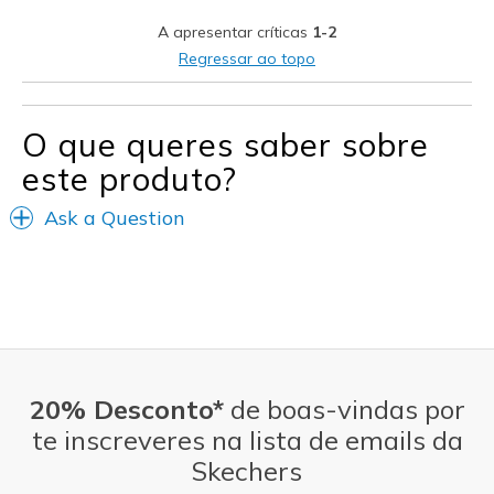
Width
Feels true to width
A apresentar críticas
1-2
Sizing
Feels true to size
Regressar ao topo
View On Shoes
Shoes are for Wearing
O que queres saber sobre
este produto?
Ask a Question
20% Desconto*
de boas-vindas por
te inscreveres na lista de emails da
Skechers