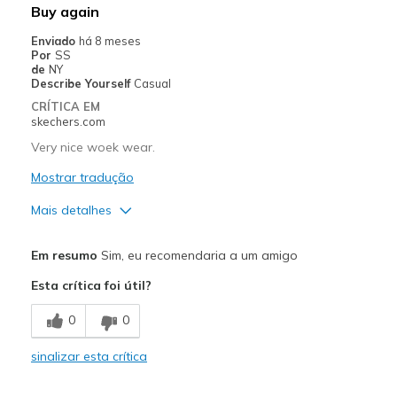
Melhores utilizações
Buy again
Casual Wear
Enviado
há 8 meses
Por
SS
Width
Feels true to width
de
NY
Describe Yourself
Casual
Sizing
Feels true to size
CRÍTICA EM
View On Shoes
I'm Really Into Shoes
skechers.com
Very nice woek wear.
Mostrar tradução
Mais detalhes
Prós
Em resumo
Sim, eu recomendaria a um amigo
Comfortable
Esta crítica foi útil?
Durable
0
0
Melhores utilizações
sinalizar esta crítica
Casual Wear