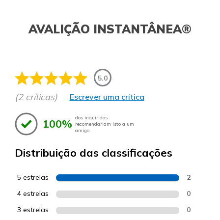
AVALIÇÃO INSTANTÂNEA®
5.0
(2 críticas)
Escrever uma crítica
dos inquiridos
100%
recomendariam isto a um
amigo.
Distribuição das classificações
5 estrelas
2
4 estrelas
0
3 estrelas
0