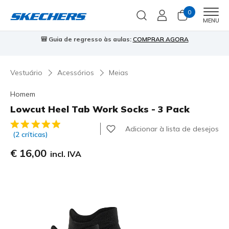
0
Men
MENU
🎒 Guia de regresso às aulas:
COMPRAR AGORA
⭐
Vestuário
Acessórios
Meias
Homem
Lowcut Heel Tab Work Socks - 3 Pack
3$5 de 5 – Classificação do cliente
Adicionar à lista de desejos
(2 críticas)
€ 16,00
incl. IVA