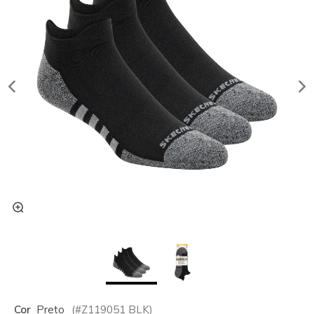
Cor
Preto
(#
Z119051
BLK
)