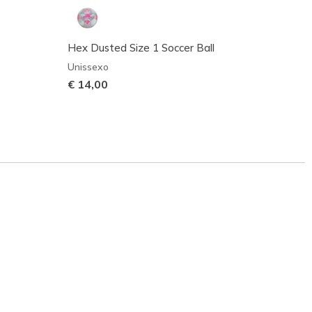
Hex Dusted Size 1 Soccer Ball
Rever
Unissexo
Unisse
€ 14,00
€ 20,