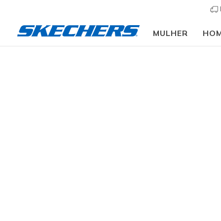
MULHER
HO
Vestuário
Acessórios
Artigos de desporto