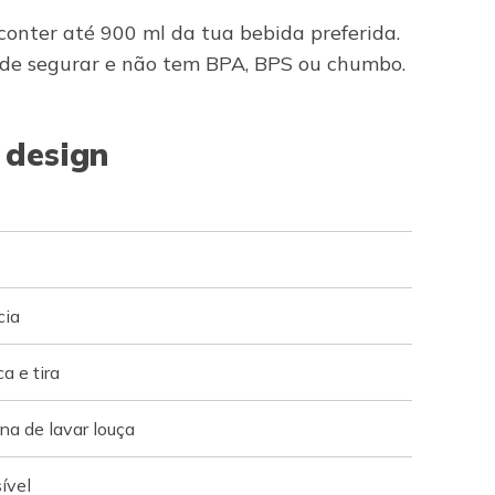
conter até 900 ml da tua bebida preferida.
is de segurar e não tem BPA, BPS ou chumbo.
 design
cia
a e tira
na de lavar louça
ível