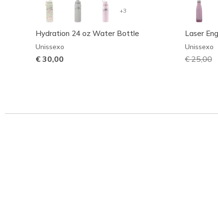
+3
Hydration 24 oz Water Bottle
Laser En
Unissexo
Unissexo
€ 30,00
Preço co
€ 25,00
p