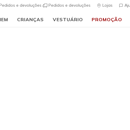
Pedidos e devoluções
Pedidos e devoluções
Lojas
Aj
MEM
CRIANÇAS
VESTUÁRIO
PROMOÇÃO
⭐
Skechers VIP:
45 dias de devolução para membros
Inscreve-te
⭐
Unissexo
Hydration
s
3$3 de 5 – Class
€ 23,00
i
Cor
Preto
(#
SK