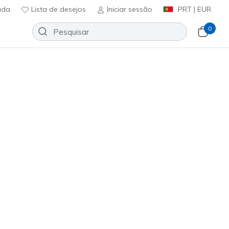
uda
Lista de desejos
Iniciar sessão
PRT | EUR
0
 24 oz. Water Bottle
Adicionar à lista de desejos
em críticas
ificação do cliente
ncl. IVA
HY0024
BLK
)