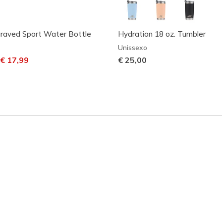
graved Sport Water Bottle
Hydration 18 oz. Tumbler
Unissexo
m desconto de
ara
€ 17,99
€ 25,00