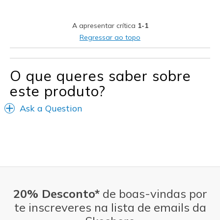
Melhores utilizações
A apresentar crítica
1-1
Casual Wear
Regressar ao topo
Width
Feels too narrow
Sizing
Feels full size too small
O que queres saber sobre
View On Shoes
I'm Really Into Shoes
este produto?
Ask a Question
20% Desconto*
de boas-vindas por
te inscreveres na lista de emails da