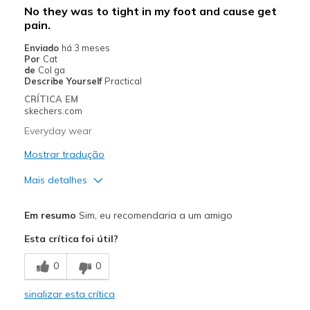
No they was to tight in my foot and cause get
pain.
Enviado
há 3 meses
Por
Cat
de
Col ga
Describe Yourself
Practical
CRÍTICA EM
skechers.com
Everyday wear
Mostrar tradução
Mais detalhes
Prós
Em resumo
Sim, eu recomendaria a um amigo
Attractive Design
Esta crítica foi útil?
Stylish
0
0
Contras
sinalizar esta crítica
Just needs to make a wide width