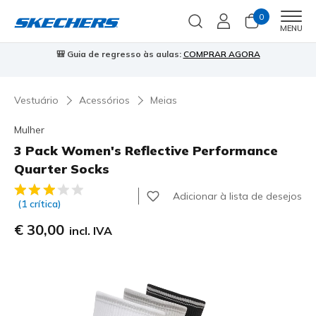
0
Men
MENU
🎒 Guia de regresso às aulas:
COMPRAR AGORA
⭐
Vestuário
Acessórios
Meias
Mulher
3 Pack Women's Reflective Performance
Quarter Socks
4$9 de 5 – Classificação do cliente
Adicionar à lista de desejos
(1 crítica)
€ 30,00
incl. IVA