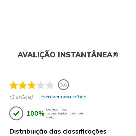
AVALIÇÃO INSTANTÂNEA®
3.0
(1 crítica)
Escrever uma crítica
dos inquiridos
100%
recomendariam isto a um
amigo.
Distribuição das classificações