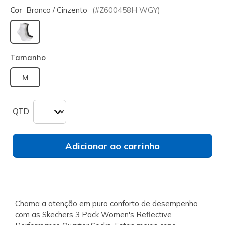
Cor
Branco / Cinzento
(#
Z600458H
WGY
)
selecionado
Tamanho
M
QTD
Adicionar ao carrinho
Chama a atenção em puro conforto de desempenho
com as Skechers 3 Pack Women's Reflective