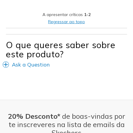
Contras
A apresentar críticas
1-2
Wear Out Quickly
Regressar ao topo
Melhores utilizações
Casual Wear
O que queres saber sobre
este produto?
Width
Feels true to width
Sizing
Feels true to size
Ask a Question
View On Shoes
I'm Into Shoes
20% Desconto*
de boas-vindas por
te inscreveres na lista de emails da
Skechers