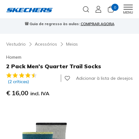
0
Men
MENU
🎒 Guia de regresso às aulas:
COMPRAR AGORA
⭐
Vestuário
Acessórios
Meias
Homem
2 Pack Men's Quarter Trail Socks
5 de 5 – Classificação do cliente
Adicionar à lista de desejos
(2 críticas)
€ 16,00
incl. IVA