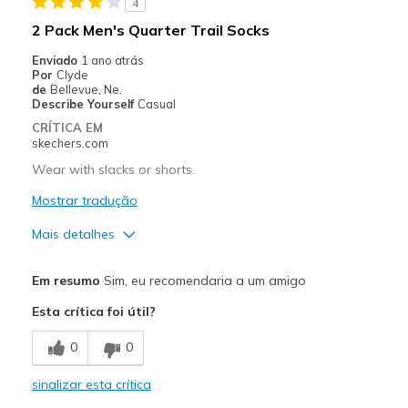
4
Melhores utilizações
2 Pack Men's Quarter Trail Socks
Casual Wear
Enviado
1 ano atrás
Por
Clyde
Travel
de
Bellevue, Ne.
Describe Yourself
Casual
Width
Feels true to width
CRÍTICA EM
skechers.com
Sizing
Feels true to size
View On Shoes
I'm Into Shoes
Wear with slacks or shorts.
Mostrar tradução
Mais detalhes
Prós
Em resumo
Sim, eu recomendaria a um amigo
Attractive Design
Esta crítica foi útil?
Breathe Well
0
0
Comfortable
sinalizar esta crítica
Stylish