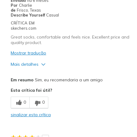
Enviado
há 6 meses
Por
Charlie
de
Frisco, Texas
Describe Yourself
Casual
CRÍTICA EM
skechers.com
Great socks, comfortable and feels nice. Excellent price and
quality product.
Mostrar tradução
Mais detalhes
Prós
Em resumo
Sim, eu recomendaria a um amigo
Attractive Design
Esta crítica foi útil?
Breathe Well
0
0
Comfortable
sinalizar esta crítica
Durable
Stylish