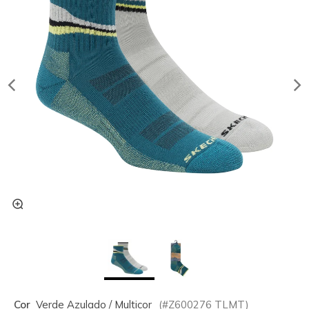
Cor
Verde Azulado / Multicor
(#
Z600276
TLMT
)