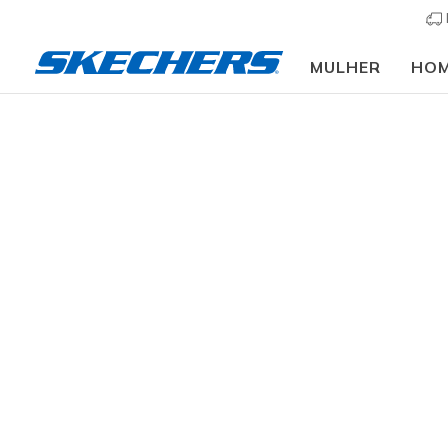
MULHER
HO
🎒 Guia de regresso
Homem
Calçado
Sapatilhas
Sapatilhas cas