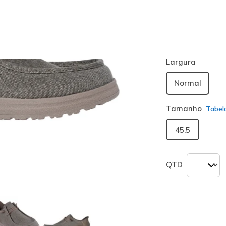
Cor
Caqui
(#
21
seleciona
Largura
Normal
Tamanho
Tabel
45.5
QTD