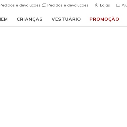
Pedidos e devoluções
Pedidos e devoluções
Lojas
Aj
MEM
CRIANÇAS
VESTUÁRIO
PROMOÇÃO
 às aulas:
COMPRAR AGORA
uais
Homem
Skechers 
Coronado
(
3$3 de 5 – Class
€ 75,00
i