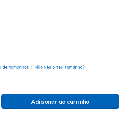
0959
KHK
)
do
a de tamanhos
Não vês o teu tamanho?
Adicionar ao carrinho