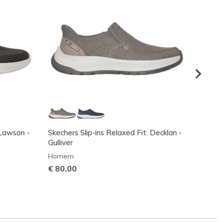
 Lawson -
Skechers Slip-ins Relaxed Fit: Decklan -
Relaxe
Gulliver
Home
Homem
€ 70,
€ 80,00