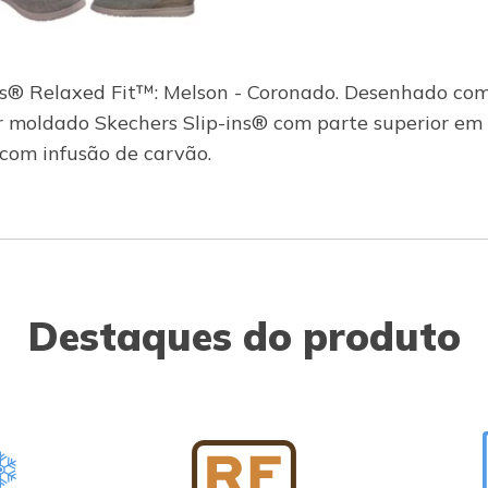
ins® Relaxed Fit™: Melson - Coronado. Desenhado co
 moldado Skechers Slip-ins® com parte superior em l
om infusão de carvão.
Destaques do produto