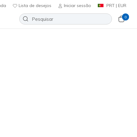
uda
Lista de desejos
Iniciar sessão
PRT | EUR
0
Slip-ins Relaxed Fit: Melson -
Adicionar à lista de desejos
148 críticas)
ificação do cliente
ncl. IVA