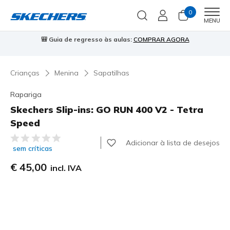
0
Men
MENU
🎒 Guia de regresso às aulas:
COMPRAR AGORA
⭐
Crianças
Menina
Sapatilhas
Rapariga
Skechers Slip-ins: GO RUN 400 V2 - Tetra
Speed
4$7 de 5 – Classificação do cliente
Adicionar à lista de desejos
sem críticas
€ 45,00
incl. IVA