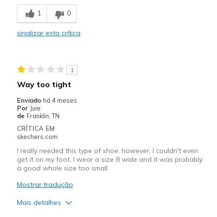
Stylish
1
0
Contras
sinalizar esta crítica
Poor Cushioning
Melhores utilizações
1
Casual Wear
Way too tight
Width
Feels too wide
Enviado
há 4 meses
Sizing
Feels half size too big
Por
Juie
de
Franklin, TN
View On Shoes
Shoes are for Wearing
CRÍTICA EM
skechers.com
I really needed this type of shoe, however, I couldn't even
get it on my foot. I wear a size 8 wide and it was probably
a good whole size too small.
Mostrar tradução
Mais detalhes