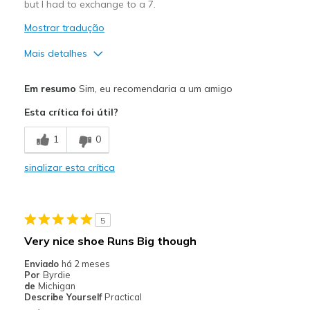
but I had to exchange to a 7.
Mostrar tradução
Mais detalhes
Prós
Em resumo
Sim, eu recomendaria a um amigo
Attractive Design
Esta crítica foi útil?
Comfortable
1
0
Stylish
sinalizar esta crítica
Contras
Need Break In
5
Melhores utilizações
Very nice shoe Runs Big though
Casual Wear
Enviado
há 2 meses
Por
Byrdie
Going Out
de
Michigan
Describe Yourself
Practical
Width
Feels too wide