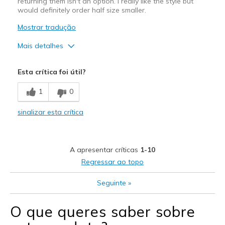
returning them isn't an option. I really like the style but
would definitely order half size smaller.
Mostrar tradução
Mais detalhes
Prós
Esta crítica foi útil?
Attractive Design
1
0
Breathe Well
sinalizar esta crítica
Melhores utilizações
Casual Wear
A apresentar críticas
1-10
Travel
Regressar ao topo
Width
Feels true to width
Seguinte
»
Sizing
Feels half size too big
View On Shoes
Shoes are for Wearing
O que queres saber sobre