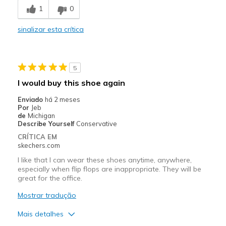
1
0
easy slip on
sinalizar esta crítica
Melhores utilizações
Casual Wear
5
Width
Feels true to width
I would buy this shoe again
Sizing
Feels true to size
Enviado
há 2 meses
View On Shoes
Shoes are for Wearing
Por
Jeb
de
Michigan
Describe Yourself
Conservative
CRÍTICA EM
skechers.com
I like that I can wear these shoes anytime, anywhere,
especially when flip flops are inappropriate. They will be
great for the office.
Mostrar tradução
Mais detalhes