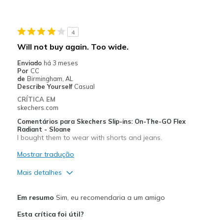
4
Will not buy again. Too wide.
Enviado
há 3 meses
Por
CC
de
Birmingham, AL
Describe Yourself
Casual
CRÍTICA EM
skechers.com
Comentários para Skechers Slip-ins: On-The-GO Flex
Radiant - Sloane
I bought them to wear with shorts and jeans.
Mostrar tradução
Mais detalhes
Prós
Em resumo
Sim, eu recomendaria a um amigo
Attractive Design
Esta crítica foi útil?