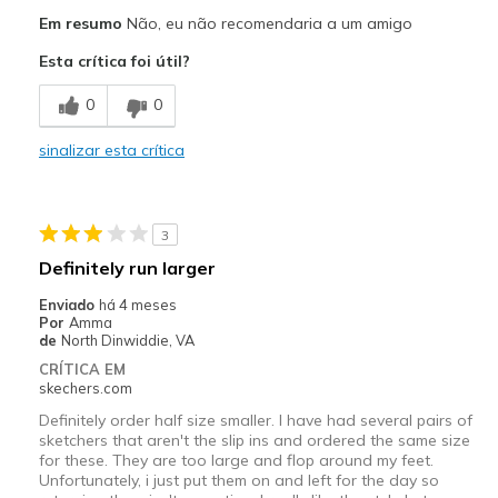
Melhores utilizações
Em resumo
Não, eu não recomendaria a um amigo
Casual Wear
Esta crítica foi útil?
Sizing
Feels half size too big
0
0
sinalizar esta crítica
3
Definitely run larger
Enviado
há 4 meses
Por
Amma
de
North Dinwiddie, VA
CRÍTICA EM
skechers.com
Definitely order half size smaller. I have had several pairs of
sketchers that aren't the slip ins and ordered the same size
for these. They are too large and flop around my feet.
Unfortunately, i just put them on and left for the day so