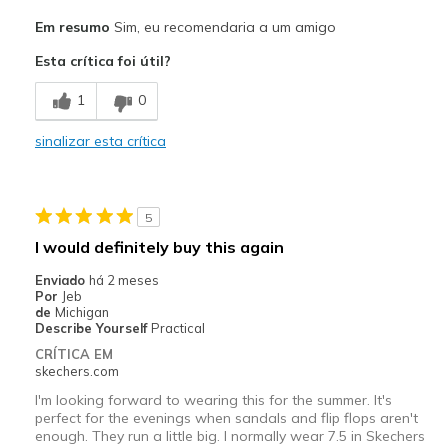
Prós
Em resumo
Sim, eu recomendaria a um amigo
Attractive Design
Esta crítica foi útil?
Comfortable
1
0
Stylish
sinalizar esta crítica
Contras
Need Break In
5
Melhores utilizações
I would definitely buy this again
Casual Wear
Enviado
há 2 meses
Por
Jeb
Going Out
de
Michigan
Describe Yourself
Practical
Travel
CRÍTICA EM
skechers.com
Width
Feels too wide
I'm looking forward to wearing this for the summer. It's
Sizing
Feels half size too big
perfect for the evenings when sandals and flip flops aren't
View On Shoes
Shoes are for Wearing
enough. They run a little big. I normally wear 7.5 in Skechers