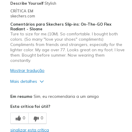
Describe Yourself
Stylish
CRÍTICA EM
skechers.com
Comentários para Skechers Slip-ins: On-The-GO Flex
Radiant - Sloane
Ture to size for me.(10M). So comfortable. I bought both
colors. (So many "love your shoes" compliments)
Compliments from friends and strangers, especially for the
lighter color. My age over 77. Looks great on my foot. I love
them. Bought before summer. Now wearing them
constantly.
Mostrar tradução
Mais detalhes
Prós
Em resumo
Sim, eu recomendaria a um amigo
Attractive Design
Esta crítica foi útil?
Breathe Well
0
0
Comfortable
sinalizar esta crítica