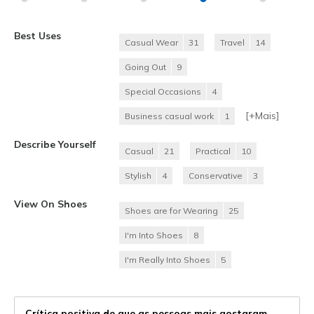
Best Uses
Casual Wear
31
Travel
14
Going Out
9
Special Occasions
4
[+
Mais
]
Business casual work
1
Describe Yourself
Casual
21
Practical
10
Stylish
4
Conservative
3
View On Shoes
Shoes are for Wearing
25
I'm Into Shoes
8
I'm Really Into Shoes
5
Crítica positiva de que as pessoas mais gostaram