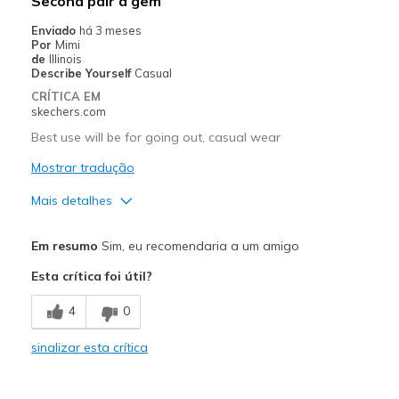
Second pair a gem
Travel
Enviado
há 3 meses
Por
Mimi
Width
Feels too wide
de
Illinois
Describe Yourself
Casual
Sizing
Feels half size too big
CRÍTICA EM
View On Shoes
I'm Into Shoes
skechers.com
Best use will be for going out, casual wear
Mostrar tradução
Mais detalhes
Prós
Em resumo
Sim, eu recomendaria a um amigo
Attractive Design
Esta crítica foi útil?
Breathe Well
4
0
Comfortable
sinalizar esta crítica
Happy I exchanged 8 1/2 for an 8
Stylish