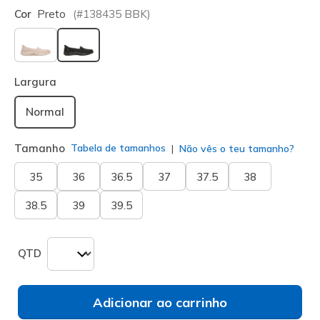
Cor
Preto
(#
138435
BBK
)
selecionado
Largura
Normal
Tamanho
Tabela de tamanhos
Não vês o teu tamanho?
35
36
36.5
37
37.5
38
38.5
39
39.5
QTD
Adicionar ao carrinho