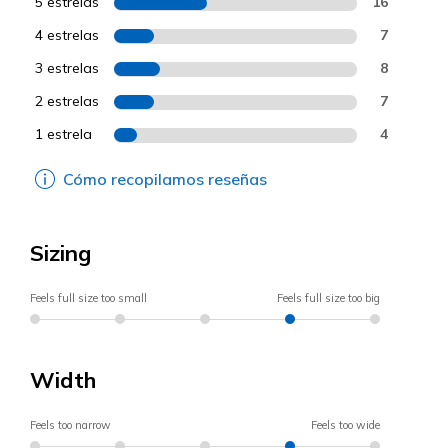
5 estrelas
16
4 estrelas
7
3 estrelas
8
2 estrelas
7
1 estrela
4
Cómo recopilamos reseñas
Sizing
Feels full size too small
Feels full size too big
Width
Feels too narrow
Feels too wide