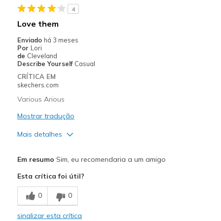
4
Contras
Love them
Poor Cushioning
Enviado
há 3 meses
Por
Lori
Melhores utilizações
de
Cleveland
Describe Yourself
Casual
Casual Wear
CRÍTICA EM
skechers.com
Going Out
Various Arious
Travel
Mostrar tradução
Width
Feels too wide
Mais detalhes
Sizing
Feels half size too big
Melhores utilizações
View On Shoes
I'm Into Shoes
Em resumo
Sim, eu recomendaria a um amigo
Casual Wear
Esta crítica foi útil?
Width
Feels true to width
0
0
Sizing
Feels true to size
sinalizar esta crítica