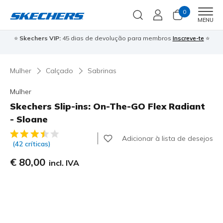
0
Men
MENU
⭐
Skechers VIP:
45 dias de devolução para membros
Inscreve-te
⭐

Mulher
Calçado
Sabrinas
Mulher
Skechers Slip-ins: On-The-GO Flex Radiant
- Sloane
5 de 5 – Classificação do cliente
Adicionar à lista de desejos
(42 críticas)
€ 80,00
incl. IVA