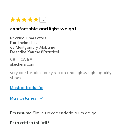
Durable
Stylish
5
Melhores utilizações
comfortable and light weight
Casual Wear
Enviado
1 mês atrás
Por
Thelma Lou
Going Out
de
Montgomery. Alabama
Describe Yourself
Practical
Special Occasions
CRÍTICA EM
skechers.com
Travel
very comfortable. easy slip on and lightweight. quality
shoes
Width
Feels true to width
Sizing
Feels true to size
Mostrar tradução
View On Shoes
Shoes are for Wearing
Mais detalhes
Prós
Em resumo
Sim, eu recomendaria a um amigo
Breathe Well
Esta crítica foi útil?
Comfortable