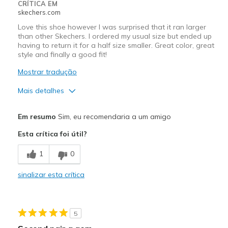
CRÍTICA EM
Sizing
Feels half size too big
skechers.com
View On Shoes
I'm Into Shoes
Love this shoe however I was surprised that it ran larger
than other Skechers. I ordered my usual size but ended up
having to return it for a half size smaller. Great color, great
style and finally a good fit!
Mostrar tradução
Mais detalhes
Prós
Em resumo
Sim, eu recomendaria a um amigo
Attractive Design
Esta crítica foi útil?
Breathe Well
1
0
Comfortable
sinalizar esta crítica
Stylish
Melhores utilizações
5
Casual Wear