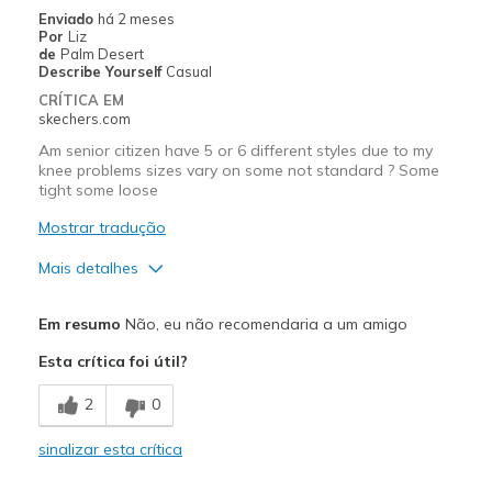
Enviado
há 2 meses
Por
Liz
de
Palm Desert
Describe Yourself
Casual
CRÍTICA EM
skechers.com
Am senior citizen have 5 or 6 different styles due to my
knee problems sizes vary on some not standard ? Some
tight some loose
Mostrar tradução
Mais detalhes
Width
Feels true to width
Em resumo
Não, eu não recomendaria a um amigo
Sizing
Feels full size too big
Esta crítica foi útil?
View On Shoes
Shoes are for Wearing
2
0
sinalizar esta crítica