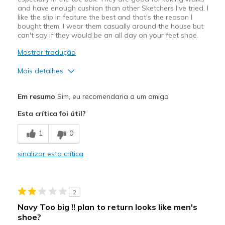
and have enough cushion than other Sketchers I've tried. I
like the slip in feature the best and that's the reason I
bought them. I wear them casually around the house but
can't say if they would be an all day on your feet shoe.
Mostrar tradução
Mais detalhes
Prós
Em resumo
Sim, eu recomendaria a um amigo
slip in
Esta crítica foi útil?
Melhores utilizações
1
0
Casual Wear
sinalizar esta crítica
Width
Feels too narrow
Sizing
Feels true to size
View On Shoes
I'm Into Shoes
2
Navy Too big !! plan to return looks like men's
shoe?