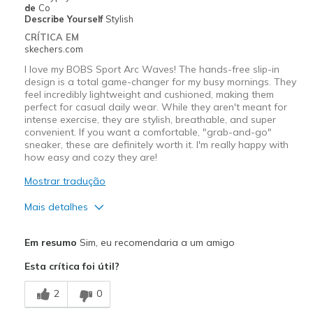
Travel
de
Co
Describe Yourself
Stylish
Width
Feels true to width
CRÍTICA EM
skechers.com
Sizing
Feels true to size
View On Shoes
Shoes are for Wearing
I love my BOBS Sport Arc Waves! The hands-free slip-in
design is a total game-changer for my busy mornings. They
feel incredibly lightweight and cushioned, making them
perfect for casual daily wear. While they aren't meant for
intense exercise, they are stylish, breathable, and super
convenient. If you want a comfortable, "grab-and-go"
sneaker, these are definitely worth it. I'm really happy with
how easy and cozy they are!
Mostrar tradução
Mais detalhes
Prós
Em resumo
Sim, eu recomendaria a um amigo
Attractive Design
Esta crítica foi útil?
Breathe Well
2
0
Comfortable