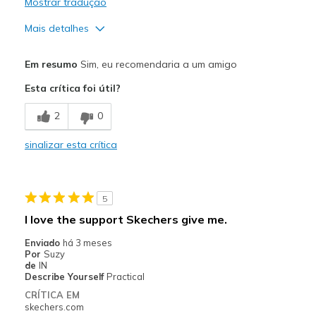
Mostrar tradução
Mais detalhes
Prós
Em resumo
Sim, eu recomendaria a um amigo
Attractive Design
Esta crítica foi útil?
Breathe Well
2
0
Comfortable
sinalizar esta crítica
Durable
Stylish
5
Melhores utilizações
I love the support Skechers give me.
Casual Wear
Enviado
há 3 meses
Por
Suzy
Width
Feels true to width
de
IN
Describe Yourself
Practical
Sizing
Feels true to size
CRÍTICA EM
View On Shoes
Shoes are for Wearing
skechers.com