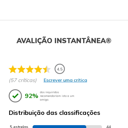
AVALIÇÃO INSTANTÂNEA®
4.5
(57 críticas)
Escrever uma crítica
dos inquiridos
92%
recomendariam isto a um
amigo.
Distribuição das classificações
5 estrelas
44