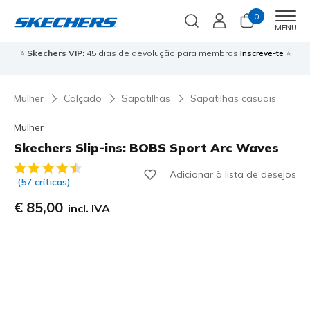
0
Men
MENU
⭐
Skechers VIP:
45 dias de devolução para membros
Inscreve-te
⭐

Mulher
Calçado
Sapatilhas
Sapatilhas casuais
Mulher
Skechers Slip-ins: BOBS Sport Arc Waves
3$9 de 5 – Classificação do cliente
Adicionar à lista de desejos
(57 críticas)
€ 85,00
incl. IVA