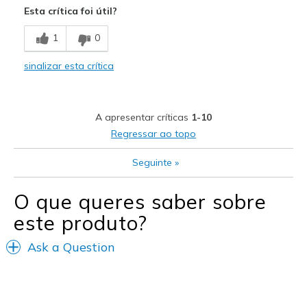
Esta crítica foi útil?
Breathe Well
1
0
Comfortable
sinalizar esta crítica
Durable
Stylish
A apresentar críticas
1-10
Contras
Regressar ao topo
Less forever
Seguinte
»
Melhores utilizações
O que queres saber sobre
To work
este produto?
Width
Feels true to width
Ask a Question
Sizing
Feels true to size
View On Shoes
I'm Really Into Shoes