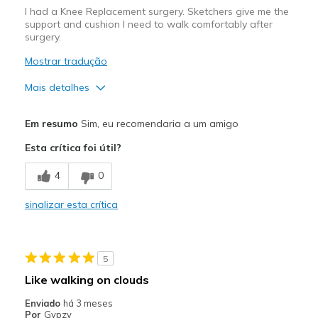
I had a Knee Replacement surgery. Sketchers give me the
support and cushion I need to walk comfortably after
surgery.
Mostrar tradução
Mais detalhes
Prós
Em resumo
Sim, eu recomendaria a um amigo
Attractive Design
Esta crítica foi útil?
Breathe Well
4
0
Comfortable
sinalizar esta crítica
Durable
Stylish
5
Melhores utilizações
Like walking on clouds
Casual Wear
Enviado
há 3 meses
Por
Gypzy