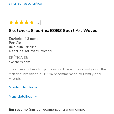
sinalizar esta crítica
Durable
Stylish
5
Melhores utilizações
Sketchers Slips-ins: BOBS Sport Arc Waves
Casual Wear
Enviado
há 3 meses
Por
Gio
Going Out
de
South Carolina
Describe Yourself
Practical
Special Occasions
CRÍTICA EM
skechers.com
Travel
I use the snickers to go to work. I love it! So comfy and the
material breathable. 100% recommended to Family and
Width
Feels true to width
Friends.
Sizing
Feels true to size
Mostrar tradução
View On Shoes
I'm Really Into Shoes
Mais detalhes
Prós
Em resumo
Sim, eu recomendaria a um amigo
Attractive Design