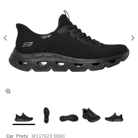
Cor
Preto
(#
117629
BBK
)