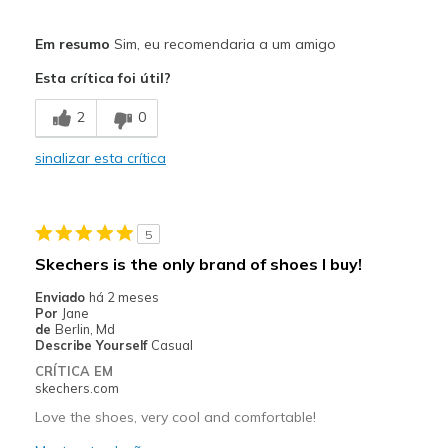
Prós
Em resumo
Sim, eu recomendaria a um amigo
Attractive Design
Esta crítica foi útil?
Comfortable
2
0
Stylish
sinalizar esta crítica
Melhores utilizações
Casual Wear
5
Width
Feels true to width
Skechers is the only brand of shoes I buy!
Sizing
Feels true to size
Enviado
há 2 meses
View On Shoes
Shoes are for Wearing
Por
Jane
de
Berlin, Md
Describe Yourself
Casual
CRÍTICA EM
skechers.com
Love the shoes, very cool and comfortable!