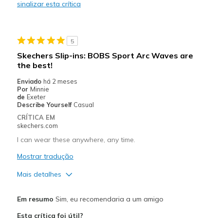
sinalizar esta crítica
Durable
Stylish
5
Melhores utilizações
Skechers Slip-ins: BOBS Sport Arc Waves are
the best!
Casual Wear
Enviado
há 2 meses
Travel
Por
Minnie
de
Exeter
Width
Describe Yourself
Casual
Feels true to width
Sizing
Feels true to size
CRÍTICA EM
skechers.com
View On Shoes
I'm Into Shoes
I can wear these anywhere, any time.
Mostrar tradução
Mais detalhes
Prós
Em resumo
Sim, eu recomendaria a um amigo
Attractive Design
Esta crítica foi útil?