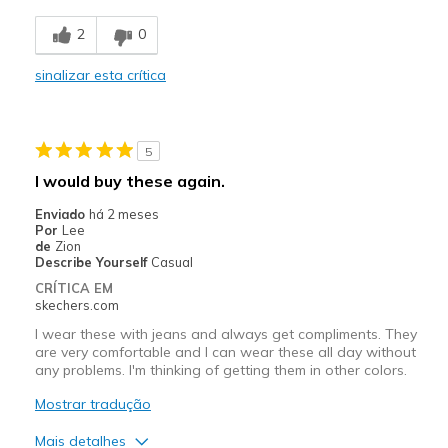
Breathe Well
2
0
Comfortable
sinalizar esta crítica
Durable
Stylish
5
Melhores utilizações
I would buy these again.
Casual Wear
Enviado
há 2 meses
Por
Lee
Travel
de
Zion
Describe Yourself
Casual
Width
Feels true to width
CRÍTICA EM
skechers.com
Sizing
Feels true to size
View On Shoes
I'm Into Shoes
I wear these with jeans and always get compliments. They
are very comfortable and I can wear these all day without
any problems. I'm thinking of getting them in other colors.
Mostrar tradução
Mais detalhes