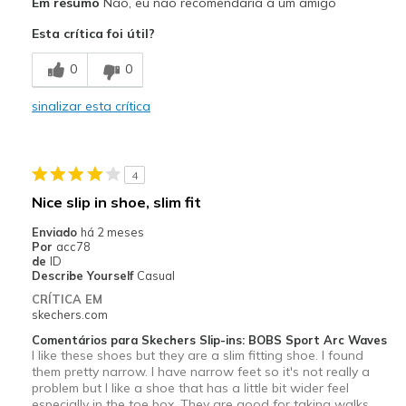
Em resumo
Não, eu não recomendaria a um amigo
Contras
Esta crítica foi útil?
Not very good walking shoes fo long time walks
0
0
Poor Cushioning
sinalizar esta crítica
Melhores utilizações
Casual Wear
Width
Feels true to width
4
Sizing
Feels true to size
Nice slip in shoe, slim fit
View On Shoes
I'm Really Into Shoes
Enviado
há 2 meses
Por
acc78
de
ID
Describe Yourself
Casual
CRÍTICA EM
skechers.com
Comentários para Skechers Slip-ins: BOBS Sport Arc Waves
I like these shoes but they are a slim fitting shoe. I found
them pretty narrow. I have narrow feet so it's not really a
problem but I like a shoe that has a little bit wider feel
especially in the toe box. They are good for taking walks