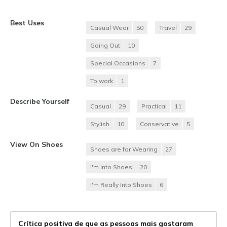
Best Uses
Casual Wear
50
Travel
29
Going Out
10
Special Occasions
7
To work
1
Describe Yourself
Casual
29
Practical
11
Stylish
10
Conservative
5
View On Shoes
Shoes are for Wearing
27
I'm Into Shoes
20
I'm Really Into Shoes
6
Crítica positiva de que as pessoas mais gostaram