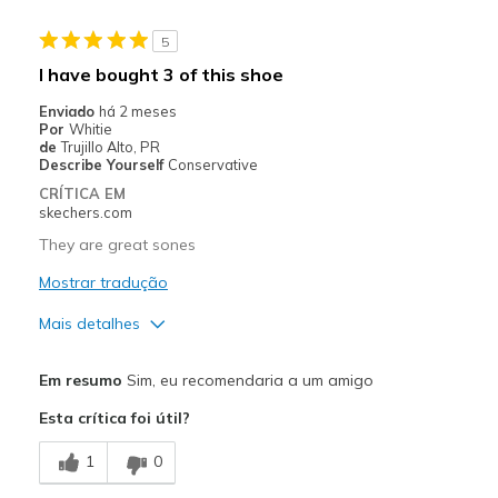
5
I have bought 3 of this shoe
Enviado
há 2 meses
Por
Whitie
de
Trujillo Alto, PR
Describe Yourself
Conservative
CRÍTICA EM
skechers.com
They are great sones
Mostrar tradução
Mais detalhes
Prós
Em resumo
Sim, eu recomendaria a um amigo
Attractive Design
Esta crítica foi útil?
Breathe Well
1
0
Comfortable