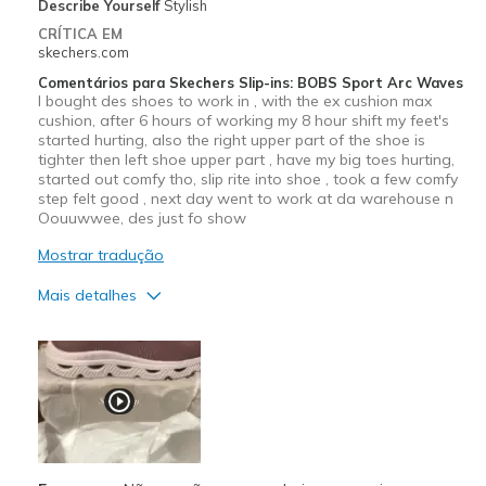
Describe Yourself
Stylish
CRÍTICA EM
skechers.com
Comentários para Skechers Slip-ins: BOBS Sport Arc Waves
I bought des shoes to work in , with the ex cushion max
cushion, after 6 hours of working my 8 hour shift my feet's
started hurting, also the right upper part of the shoe is
tighter then left shoe upper part , have my big toes hurting,
started out comfy tho, slip rite into shoe , took a few comfy
step felt good , next day went to work at da warehouse n
Oouuwwee, des just fo show
Mostrar tradução
Mais detalhes
Prós
Attractive Design
Durable
Stylish