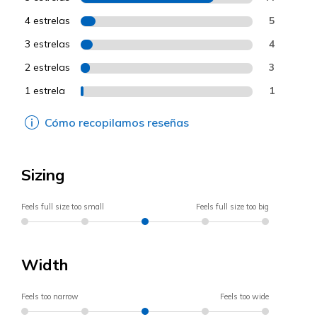
4 estrelas
5
3 estrelas
4
2 estrelas
3
1 estrela
1
Cómo recopilamos reseñas
Sizing
Feels full size too small
Feels full size too big
Width
Feels too narrow
Feels too wide