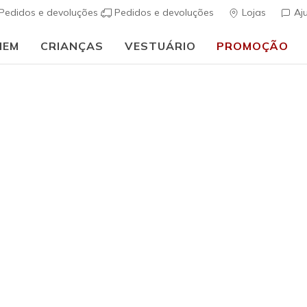
Pedidos e devoluções
Pedidos e devoluções
Lojas
Aj
MEM
CRIANÇAS
VESTUÁRIO
PROMOÇÃO
 às aulas:
COMPRAR AGORA
h Fit
Sandálias
Sapatos de