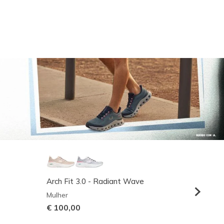
Arch Fit 3.0 - Radiant Wave
Relaxed
Mulher
Homem
€ 100,00
€ 95,0