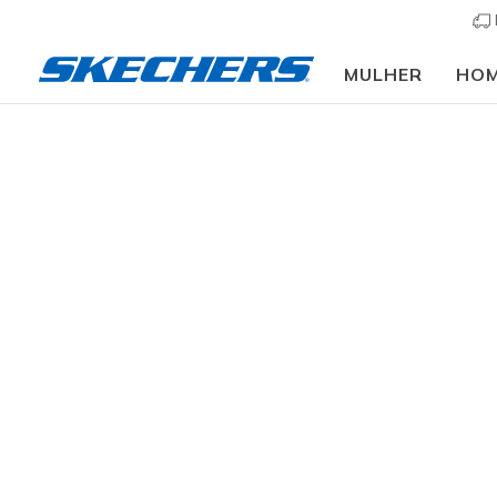
MULHER
HO
🎒 Guia de regresso
Slip-ins
Arc