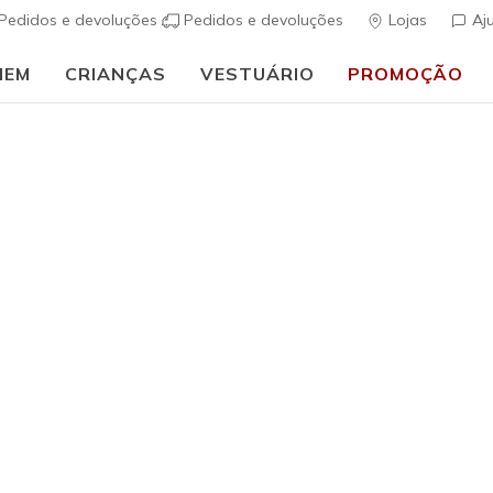
Pedidos e devoluções
Pedidos e devoluções
Lojas
Aj
MEM
CRIANÇAS
VESTUÁRIO
PROMOÇÃO
🎒 Guia de regresso às aulas:
COMPRAR AGORA
Mulher
GO WALK A
(
3$8 de 5 – Class
€ 95,00
i
Cor
Taupe
(#
12