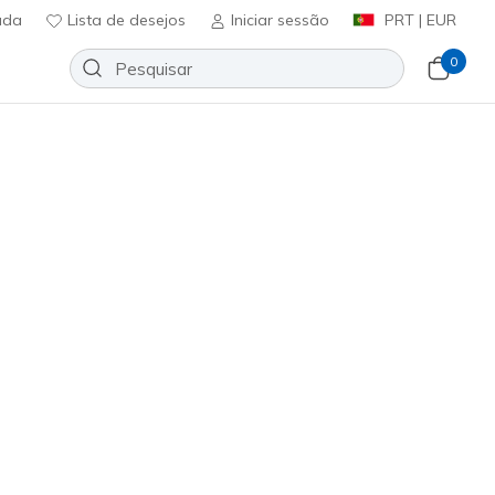
uda
Lista de desejos
Iniciar sessão
PRT | EUR
0
rch Fit 2.0 - Paityn
Adicionar à lista de desejos
46 críticas)
ificação do cliente
ncl. IVA
5300
TPE
)