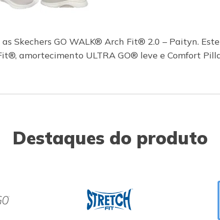
 as Skechers GO WALK® Arch Fit® 2.0 – Paityn. Est
 Fit®, amortecimento ULTRA GO® leve e Comfort Pill
Destaques do produto