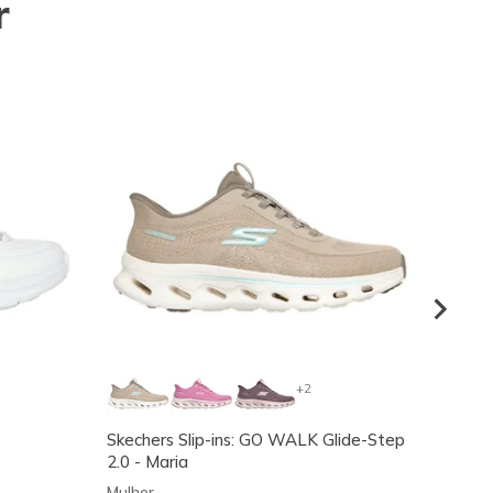
r
+2
Skechers Slip-ins: GO WALK Glide-Step
Skeche
2.0 - Maria
Fit 2.
Mulher
Mulher