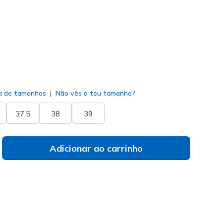
do
a de tamanhos
Não vês o teu tamanho?
37.5
38
39
Adicionar ao carrinho