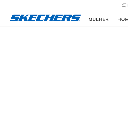
MULHER
HO
Mulher
Calçado
Sapatilhas
Sapatilhas