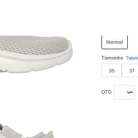
seleciona
Largura
Normal
Tamanho
Tabel
35
37
QTD