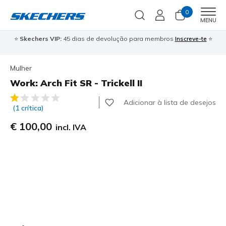
0
Men
MENU
⭐
Skechers VIP:
45 dias de devolução para membros
Inscreve-te
⭐

Mulher
Work: Arch Fit SR - Trickell II
3$4 de 5 – Classificação do cliente
Adicionar à lista de desejos
(1 crítica)
€ 100,00
incl. IVA