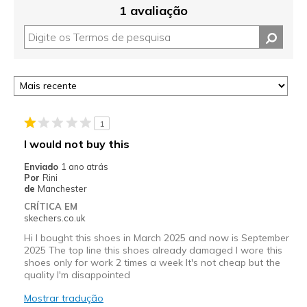
1 avaliação
1
I would not buy this
Enviado
1 ano atrás
Por
Rini
de
Manchester
CRÍTICA EM
skechers.co.uk
Hi I bought this shoes in March 2025 and now is September
2025 The top line this shoes already damaged I wore this
shoes only for work 2 times a week It's not cheap but the
quality I'm disappointed
Mostrar tradução