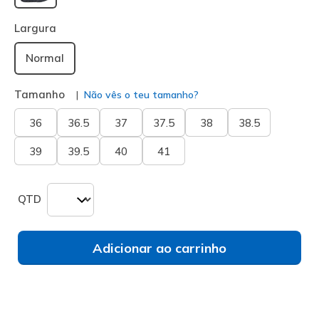
selecionado
Largura
Normal
Tamanho
Não vês o teu tamanho?
36
36.5
37
37.5
38
38.5
39
39.5
40
41
QTD
Adicionar ao carrinho