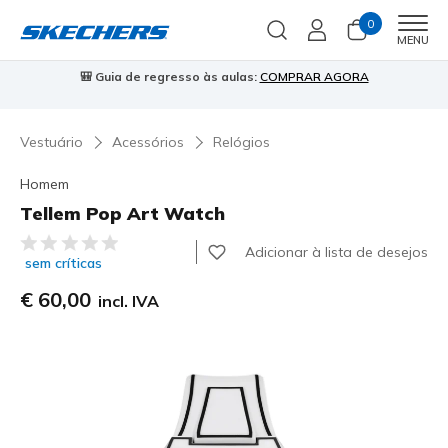
0
Men
MENU
🎒 Guia de regresso às aulas:
COMPRAR AGORA
⭐
Vestuário
Acessórios
Relógios
Homem
Tellem Pop Art Watch
3$7 de 5 – Classificação do cliente
Adicionar à lista de desejos
sem críticas
€ 60,00
incl. IVA