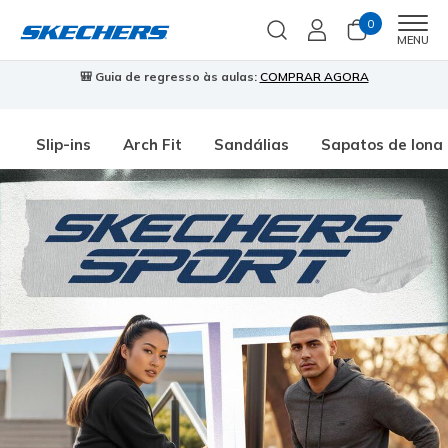
0
Men
MENU
🎒 Guia de regresso às aulas:
COMPRAR AGORA
⭐
Slip-ins
Arch Fit
Sandálias
Sapatos de lona