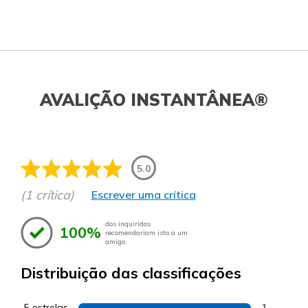
AVALIÇÃO INSTANTÂNEA®
5.0
(1 crítica)
Escrever uma crítica
dos inquiridos
100%
recomendariam isto a um
amigo.
Distribuição das classificações
5 estrelas
1