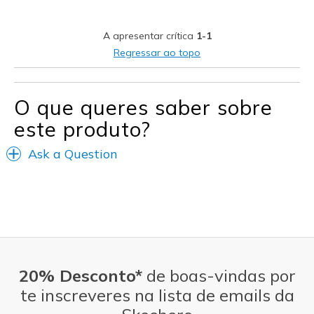
Travel
A apresentar crítica
1-1
Width
Feels true to width
Regressar ao topo
Sizing
Feels true to size
View On Shoes
I'm Really Into Shoes
O que queres saber sobre
este produto?
Ask a Question
20% Desconto*
de boas-vindas por
te inscreveres na lista de emails da