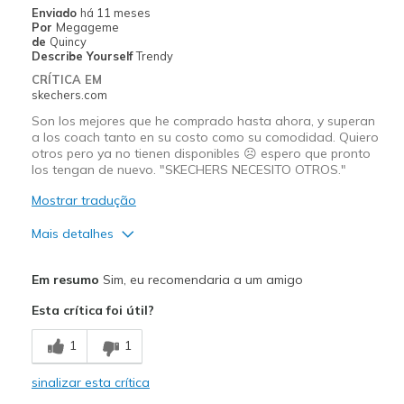
Enviado
há 11 meses
Por
Megageme
de
Quincy
Describe Yourself
Trendy
CRÍTICA EM
skechers.com
Son los mejores que he comprado hasta ahora, y superan
a los coach tanto en su costo como su comodidad. Quiero
otros pero ya no tienen disponibles ☹️ espero que pronto
los tengan de nuevo. "SKECHERS NECESITO OTROS."
Mostrar tradução
Mais detalhes
Prós
Em resumo
Sim, eu recomendaria a um amigo
Comfortable
Esta crítica foi útil?
Contras
1
1
A mi me encantaron pero veo que ya no hay :(
sinalizar esta crítica
Melhores utilizações