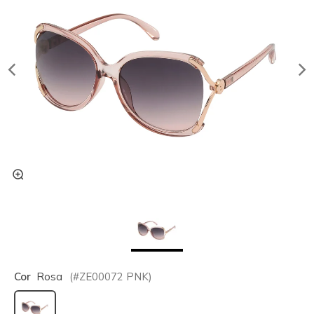
Cor
Rosa
(#
ZE00072
PNK
)