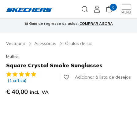
0
Men
MENU
🎒 Guia de regresso às aulas:
COMPRAR AGORA
⭐
Vestuário
Acessórios
Óculos de sol
Mulher
Square Crystal Smoke Sunglasses
3$7 de 5 – Classificação do cliente
Adicionar à lista de desejos
(1 crítica)
€ 40,00
incl. IVA