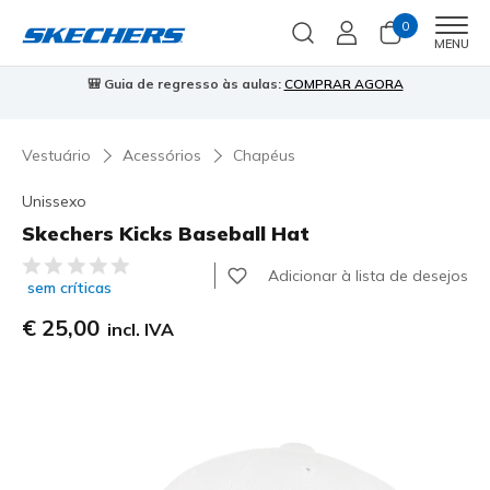
0
Men
MENU
🎒 Guia de regresso às aulas:
COMPRAR AGORA
⭐
Vestuário
Acessórios
Chapéus
Unissexo
Skechers Kicks Baseball Hat
4$7 de 5 – Classificação do cliente
Adicionar à lista de desejos
sem críticas
€ 25,00
incl. IVA