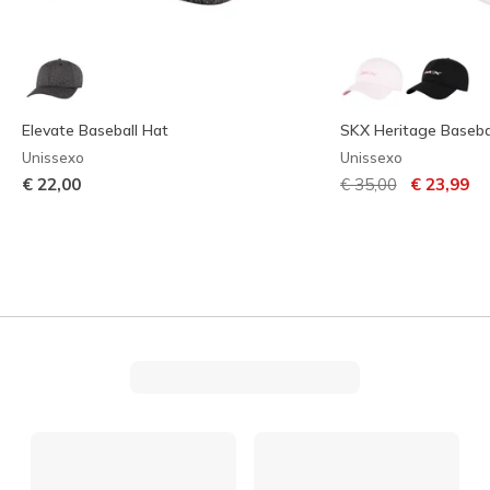
Elevate Baseball Hat
SKX Heritage Baseba
Unissexo
Unissexo
Preço com descont
para
€ 22,00
€ 35,00
€ 23,99