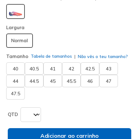
selecionado
Largura
Normal
Tamanho
Tabela de tamanhos
Não vês o teu tamanho?
40
40.5
41
42
42.5
43
44
44.5
45
45.5
46
47
47.5
QTD
Adicionar ao carrinho