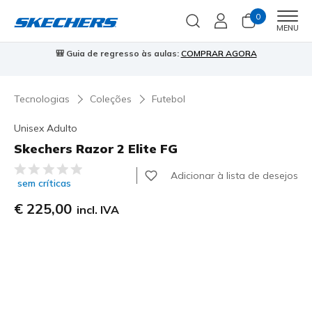
0
Men
MENU
⭐
Skechers VIP:
45 dias de devolução para membros
Inscreve-te
⭐

Tecnologias
Coleções
Futebol
Unisex Adulto
Skechers Razor 2 Elite FG
3$8 de 5 – Classificação do cliente
Adicionar à lista de desejos
sem críticas
€ 225,00
incl. IVA