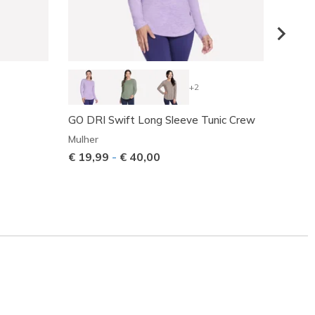
+2
GO DRI Swift Long Sleeve Tunic Crew
GO FL
Tank
Mulher
Mulher
€ 19,99
-
€ 40,00
Preço
€ 50,