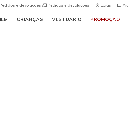
Pedidos e devoluções
Pedidos e devoluções
Lojas
Aj
MEM
CRIANÇAS
VESTUÁRIO
PROMOÇÃO
🎒 Guia de regresso às aulas:
COMPRAR AGORA
Mulher
Sherpa D
s
3$7 de 5 – Class
Preço co
€ 95,00
p
Cor
Denim / Tau