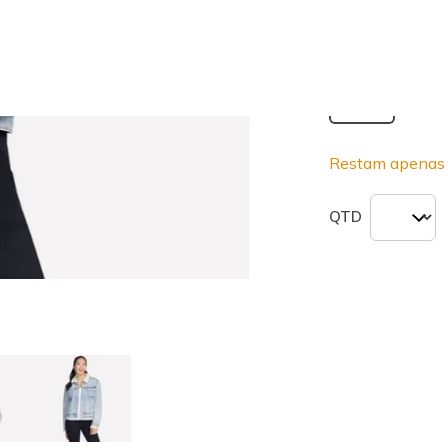
seleciona
Tamanho
Não
XS
Restam apenas 
QTD