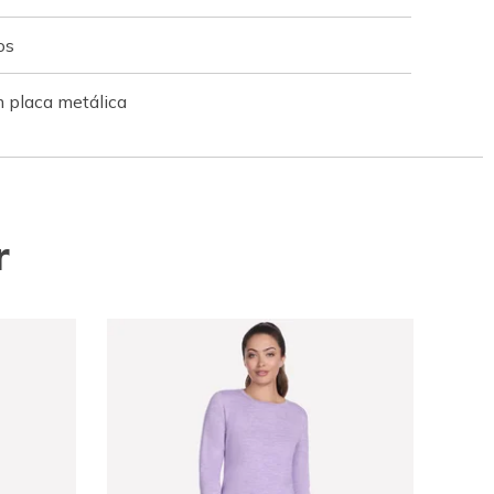
os
 placa metálica
r