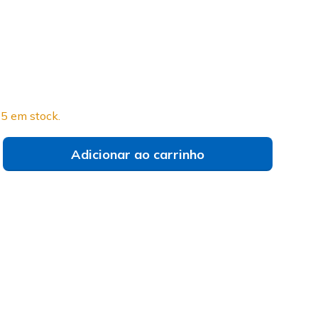
do
 vês o teu tamanho?
5 em stock.
Adicionar ao carrinho