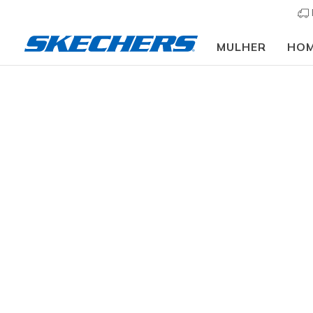
MULHER
HO
Slip-ins
Arc