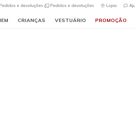
Pedidos e devoluções
Pedidos e devoluções
Lojas
Aj
MEM
CRIANÇAS
VESTUÁRIO
PROMOÇÃO
🎒 Guia de regresso às aulas:
COMPRAR AGORA
h Fit
Sandálias
Sapatos de