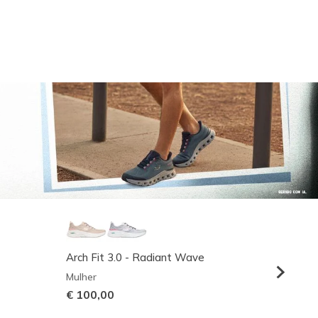
Arch Fit 3.0 - Radiant Wave
Relaxed
Mulher
Homem
€ 100,00
€ 95,0