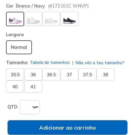
Cor
Branco / Navy
(#
172101C
WNVP
)
selecionado
Largura
Normal
Tamanho
Tabela de tamanhos
Não vês o teu tamanho?
35.5
36
36.5
37
37.5
38
40
41
QTD
Adicionar ao carrinho