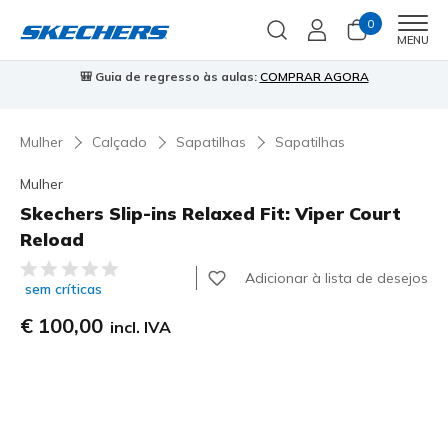
0
Men
MENU
🎒 Guia de regresso às aulas:
COMPRAR AGORA
⭐
Mulher
Calçado
Sapatilhas
Sapatilhas
Mulher
Skechers Slip-ins Relaxed Fit: Viper Court
Reload
4$8 de 5 – Classificação do cliente
Adicionar à lista de desejos
sem críticas
€ 100,00
incl. IVA