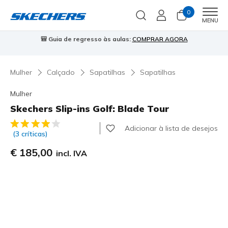
0
Men
MENU
⭐
Skechers VIP:
45 dias de devolução para membros
Inscreve-te
⭐

Mulher
Calçado
Sapatilhas
Sapatilhas
Mulher
Skechers Slip-ins Golf: Blade Tour
3$6 de 5 – Classificação do cliente
Adicionar à lista de desejos
(3 críticas)
€ 185,00
incl. IVA