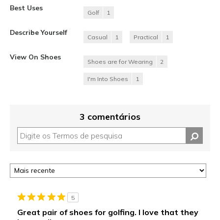
Best Uses
Golf
1
Describe Yourself
Casual
1
Practical
1
View On Shoes
Shoes are for Wearing
2
I'm Into Shoes
1
3 comentários
5
Great pair of shoes for golfing. I love that they