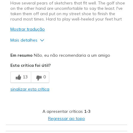
Have several pears of sketchers that fit well. The golf shoe
on the other hand are uncomfortable to say the least. I've
taken them off and put on my street shoe to finish the
round most times. Hard to play well-heeled your feet hurt
Mostrar tradução
Mais detalhes
Contras
Em resumo
Não, eu não recomendaria a um amigo
Need Break In
Esta crítica foi útil?
Poor Cushioning
13
0
Width
Feels too narrow
sinalizar esta crítica
Sizing
Feels full size too small
View On Shoes
Shoes are for Wearing
A apresentar críticas
1-3
Regressar ao topo