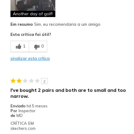
Comfortable
Durable
Another day of golf!
Em resumo
Sim, eu recomendaria a um amigo
Stylish
Esta crítica foi útil?
Very sturdy and fit well.
1
0
Melhores utilizações
Golf
sinalizar esta crítica
Width
Feels true to width
Sizing
Feels true to size
2
View On Shoes
Shoes are for Wearing
I've bought 2 pairs and both are to small and too
narrow.
Enviado
há 5 meses
Por
Inspector
de
MD
CRÍTICA EM
skechers.com