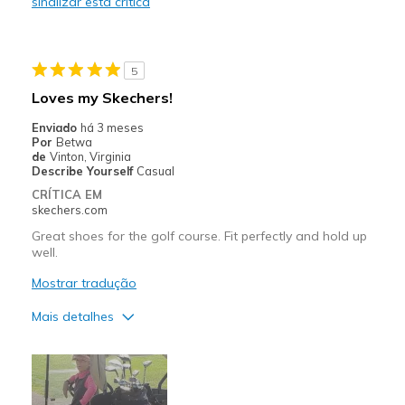
sinalizar esta crítica
Comfortable
Durable
5
Stylish
Loves my Skechers!
Contras
Enviado
há 3 meses
Por
Betwa
Need Break In
de
Vinton, Virginia
Describe Yourself
Casual
Width
Feels too narrow
CRÍTICA EM
Sizing
Feels half size too small
skechers.com
View On Shoes
I'm Into Shoes
Great shoes for the golf course. Fit perfectly and hold up
well.
Mostrar tradução
Mais detalhes
Prós
Attractive Design