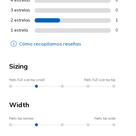
3 estrelas
0
2 estrelas
1
1 estrela
0
Cómo recopilamos reseñas
Sizing
Feels full size too small
Feels full size too big
Width
Feels too narrow
Feels too wide