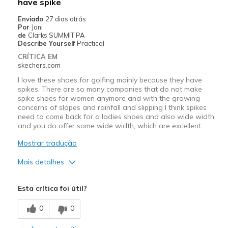
have spike
Enviado
27 dias atrás
Por
Joni
de
Clarks SUMMIT PA
Describe Yourself
Practical
CRÍTICA EM
skechers.com
I love these shoes for golfing mainly because they have
spikes. There are so many companies that do not make
spike shoes for women anymore and with the growing
concerns of slopes and rainfall and slipping I think spikes
need to come back for a ladies shoes and also wide width
and you do offer some wide width, which are excellent.
Mostrar tradução
Mais detalhes
Prós
Esta crítica foi útil?
Attractive Design
0
0
Breathe Well