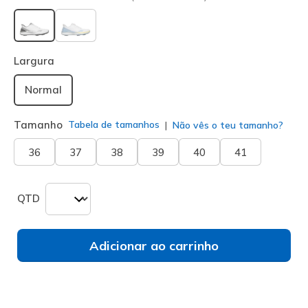
selecionado
Largura
Normal
Tamanho
Tabela de tamanhos
Não vês o teu tamanho?
36
37
38
39
40
41
QTD
Adicionar ao carrinho