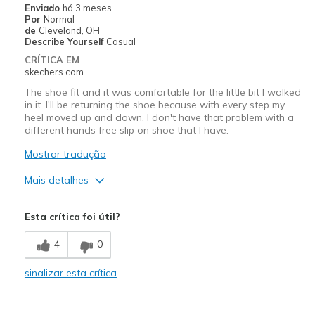
Enviado
há 3 meses
View On Shoes
Shoes are for Wearing
Por
Normal
de
Cleveland, OH
Describe Yourself
Casual
CRÍTICA EM
skechers.com
The shoe fit and it was comfortable for the little bit I walked
in it. I'll be returning the shoe because with every step my
heel moved up and down. I don't have that problem with a
different hands free slip on shoe that I have.
Mostrar tradução
Mais detalhes
Width
Feels true to width
Esta crítica foi útil?
Sizing
Feels true to size
View On Shoes
Shoes are for Wearing
4
0
sinalizar esta crítica