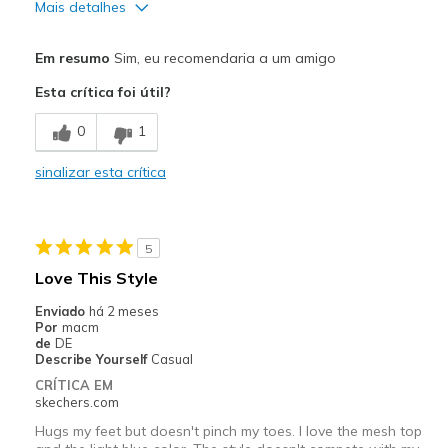
Mais detalhes
Prós
Em resumo
Sim, eu recomendaria a um amigo
Attractive Design
Esta crítica foi útil?
Breathe Well
0
1
Comfortable
sinalizar esta crítica
Durable
Stylish
5
Melhores utilizações
Love This Style
Casual Wear
Enviado
há 2 meses
Por
macm
Going Out
de
DE
Describe Yourself
Casual
Special Occasions
CRÍTICA EM
skechers.com
Travel
Hugs my feet but doesn't pinch my toes. I love the mesh top