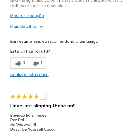
and the light blue color. The style doesn't compete with my
Width
Feels true to width
clothes or look like a sneaker.
Sizing
Feels true to size
Mostrar tradução
View On Shoes
I'm Really Into Shoes
Mais detalhes
Prós
Em resumo
Sim, eu recomendaria a um amigo
Attractive Design
Esta crítica foi útil?
Breathe Well
0
1
Comfortable
sinalizar esta crítica
Durable
Stylish
5
Melhores utilizações
I love just slipping these on!!
Casual Wear
Enviado
há 2 meses
Por
Rai
Travel
de
Warwick RI
Describe Yourself
Casual