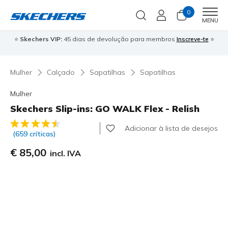
0
Men
MENU
⭐
Skechers VIP:
45 dias de devolução para membros
Inscreve-te
⭐

Mulher
Calçado
Sapatilhas
Sapatilhas
Mulher
Skechers Slip-ins: GO WALK Flex - Relish
4$4 de 5 – Classificação do cliente
Adicionar à lista de desejos
(659 críticas)
€ 85,00
incl. IVA