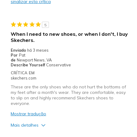
sinalizar esta crítica
Contras
Nothing I love them
5
Melhores utilizações
When I need to new shoes, or when I don't, I buy
Casual Wear
Skechers.
Enviado
há 3 meses
Width
Feels true to width
Por
Pat
Sizing
de
Newport News, VA
Feels true to size
Describe Yourself
Conservative
View On Shoes
Shoes are for Wearing
CRÍTICA EM
skechers.com
These are the only shoes who do not hurt the bottoms of
my feet after a month's wear. They are comfortable, easy
to slip on and highly recommend Skechers shoes to
everyone.
Mostrar tradução
Mais detalhes
Prós