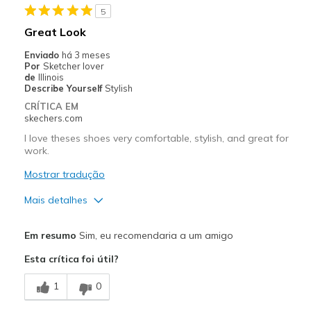
5
Great Look
Enviado
há 3 meses
Por
Sketcher lover
de
Illinois
Describe Yourself
Stylish
CRÍTICA EM
skechers.com
I love theses shoes very comfortable, stylish, and great for
work.
Mostrar tradução
Mais detalhes
Prós
Em resumo
Sim, eu recomendaria a um amigo
Attractive Design
Esta crítica foi útil?
Comfortable
1
0
Stylish