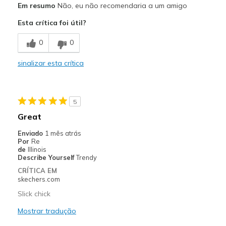
Em resumo
Não, eu não recomendaria a um amigo
Comfortable
Esta crítica foi útil?
Width
Feels true to width
0
0
Sizing
Feels half size too small
View On Shoes
I'm Into Shoes
sinalizar esta crítica
5
Great
Enviado
1 mês atrás
Por
Re
de
Illinois
Describe Yourself
Trendy
CRÍTICA EM
skechers.com
Slick chick
Mostrar tradução