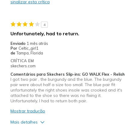
sinalizar esta crítica
Durable
Stylish
4
Contras
Unfortunately, had to return.
Need Break In
Enviado
1 mês atrás
Por
Celtic_girl1
Melhores utilizações
de
Tampa, Florida
CRÍTICA EM
Casual Wear
skechers.com
Travel
Comentários para Skechers Slip-ins: GO WALK Flex - Relish
I got two pair , the burgundy and the blue. The burgundy
pair were about half a size too small. The blue pair fit
Width
Feels true to width
unfortunately the right shoes insole was crooked and it's
Sizing
Feels true to size
attached to the shoe so there was no fixing it.
View On Shoes
Unfortunately, I had to return both pair.
I'm Really Into Shoes
Mostrar tradução
Mais detalhes
Prós