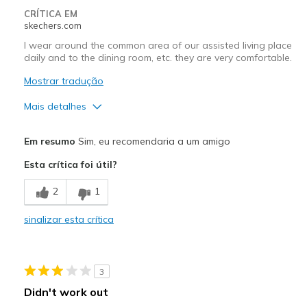
Width
Feels true to width
CRÍTICA EM
skechers.com
Sizing
Feels true to size
View On Shoes
Shoes are for Wearing
I wear around the common area of our assisted living place
daily and to the dining room, etc. they are very comfortable.
Mostrar tradução
Mais detalhes
Prós
Em resumo
Sim, eu recomendaria a um amigo
Attractive Design
Esta crítica foi útil?
Comfortable
2
1
Durable
sinalizar esta crítica
Melhores utilizações
Casual Wear
3
Width
Feels true to width
Didn't work out
Sizing
Feels true to size