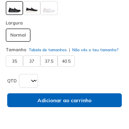
selecionado
Largura
Normal
Tamanho
Tabela de tamanhos
Não vês o teu tamanho?
35
37
37.5
40.5
QTD
Adicionar ao carrinho