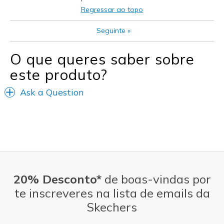
Travel
Regressar ao topo
Width
Feels true to width
Seguinte
»
Sizing
Feels true to size
View On Shoes
I'm Into Shoes
O que queres saber sobre
este produto?
Ask a Question
20% Desconto*
de boas-vindas por
te inscreveres na lista de emails da
Skechers