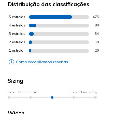
Distribuição das classificações
5 estrelas
475
4 estrelas
80
3 estrelas
54
2 estrelas
30
1 estrela
20
Cómo recopilamos reseñas
Sizing
Feels full size too small
Feels full size too big
Width