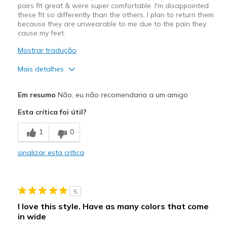
pairs fit great & were super comfortable. I'm disappointed
these fit so differently than the others. I plan to return them
because they are unwearable to me due to the pain they
cause my feet.
Mostrar tradução
Mais detalhes
Contras
Em resumo
Não, eu não recomendaria a um amigo
Poor Cushioning
Esta crítica foi útil?
Tighter fit
1
0
Width
Feels too narrow
sinalizar esta crítica
Sizing
Feels true to size
5
I love this style. Have as many colors that come
in wide