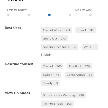
Feels too narrow
Feels too wide
Best Uses
Casual Wear
563
Travel
283
Going Out
173
Special Occasions
52
Work
5
[+
Mais
]
Describe Yourself
Casual
360
Practical
179
Stylish
48
Conservative
32
Trendy
9
View On Shoes
Shoes are for Wearing
436
I'm Into Shoes
106