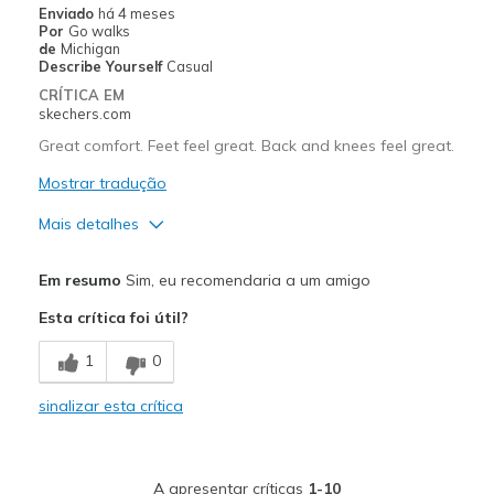
Enviado
há 4 meses
Por
Go walks
de
Michigan
Describe Yourself
Casual
CRÍTICA EM
skechers.com
Great comfort. Feet feel great. Back and knees feel great.
Mostrar tradução
Mais detalhes
Prós
Em resumo
Sim, eu recomendaria a um amigo
Breathe Well
Esta crítica foi útil?
Comfortable
1
0
Durable
sinalizar esta crítica
Melhores utilizações
Casual Wear
A apresentar críticas
1-10