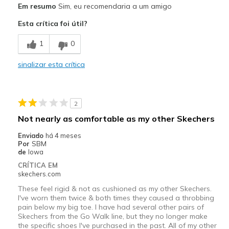
Em resumo
Sim, eu recomendaria a um amigo
Attractive Design
Esta crítica foi útil?
Comfortable
1
0
Stylish
sinalizar esta crítica
Melhores utilizações
Casual Wear
2
Going Out
Not nearly as comfortable as my other Skechers
Special Occasions
Enviado
há 4 meses
Por
SBM
Travel
de
Iowa
CRÍTICA EM
Width
Feels true to width
skechers.com
Sizing
Feels true to size
These feel rigid & not as cushioned as my other Skechers.
View On Shoes
Shoes are for Wearing
I've worn them twice & both times they caused a throbbing
pain below my big toe. I have had several other pairs of
Skechers from the Go Walk line, but they no longer make
the specific shoes I've purchased in the past. All of my other