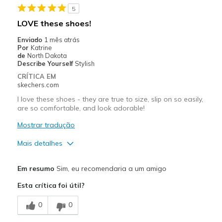
5
LOVE these shoes!
Enviado
1 mês atrás
Por
Katrine
de
North Dakota
Describe Yourself
Stylish
CRÍTICA EM
skechers.com
I love these shoes - they are true to size, slip on so easily,
are so comfortable, and look adorable!
Mostrar tradução
Mais detalhes
Prós
Em resumo
Sim, eu recomendaria a um amigo
Attractive Design
Esta crítica foi útil?
Breathe Well
0
0
Comfortable