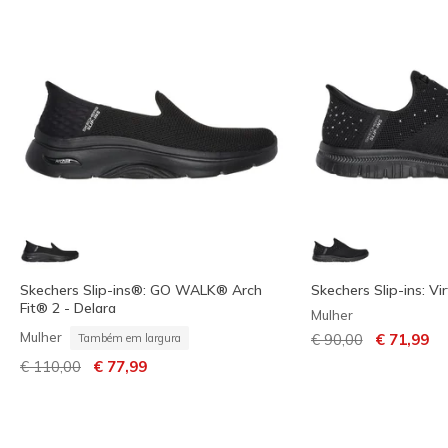
Skechers Slip-ins®: GO WALK® Arch
Skechers Slip-ins: Vir
Fit® 2 - Delara
Mulher
Preço com descont
para
Mulher
€ 90,00
€ 71,99
Também em largura
Preço com desconto de
para
€ 110,00
€ 77,99