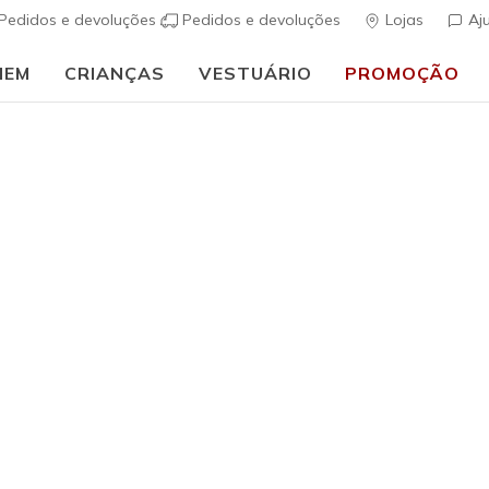
Pedidos e devoluções
Pedidos e devoluções
Lojas
Aj
MEM
CRIANÇAS
VESTUÁRIO
PROMOÇÃO
🎒 Guia de regresso às aulas:
COMPRAR AGORA
h Fit
Sandálias
Sapatos de