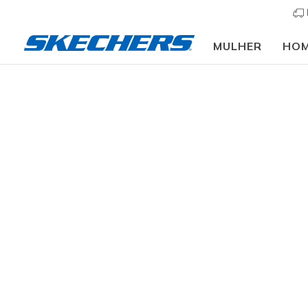
MULHER
HO
Slip-ins
Arc