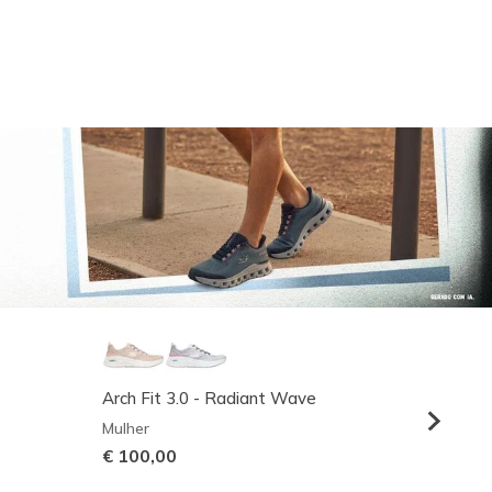
Arch Fit 3.0 - Radiant Wave
Relaxed
Mulher
Homem
€ 100,00
€ 95,0