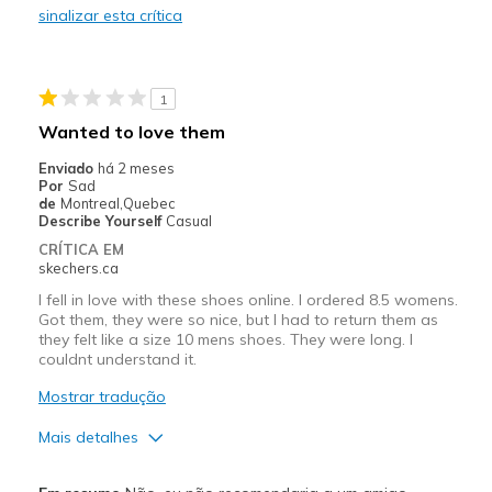
sinalizar esta crítica
Need Break In
Melhores utilizações
1
Casual Wear
Wanted to love them
Width
Feels too narrow
Enviado
há 2 meses
Sizing
Feels full size too small
Por
Sad
de
Montreal,Quebec
View On Shoes
I'm Into Shoes
Describe Yourself
Casual
CRÍTICA EM
skechers.ca
I fell in love with these shoes online. I ordered 8.5 womens.
Got them, they were so nice, but I had to return them as
they felt like a size 10 mens shoes. They were long. I
couldnt understand it.
Mostrar tradução
Mais detalhes
Prós