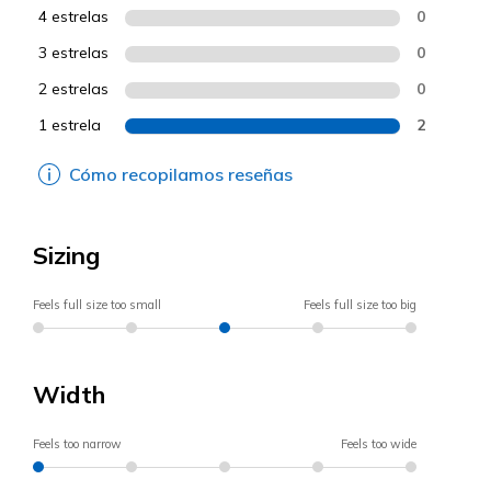
4 estrelas
0
3 estrelas
0
2 estrelas
0
1 estrela
2
Cómo recopilamos reseñas
Sizing
Feels full size too small
Feels full size too big
Width
Feels too narrow
Feels too wide