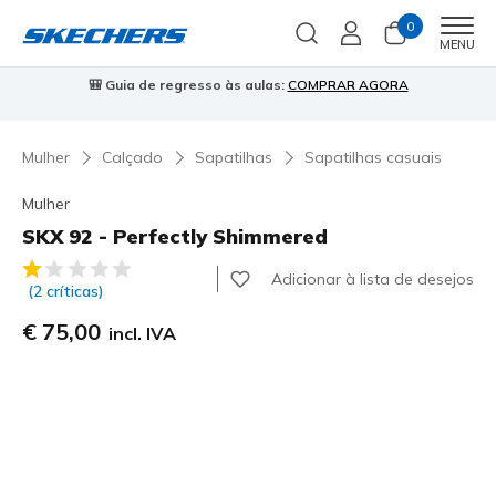
0
Men
MENU
⭐
Skechers VIP:
45 dias de devolução para membros
Inscreve-te
Mulher
Calçado
Sapatilhas
Sapatilhas casuais
Mulher
SKX 92 - Perfectly Shimmered
5 de 5 – Classificação do cliente
Adicionar à lista de desejos
(2 críticas)
€ 75,00
incl. IVA