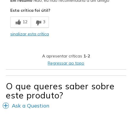
Em resumo
Não, eu não recomendaria a um amigo
Attractive Design
Esta crítica foi útil?
Stylish
12
3
Contras
sinalizar esta crítica
Too long
Sizing
Feels full size too big
A apresentar críticas
1-2
Regressar ao topo
O que queres saber sobre
este produto?
Ask a Question