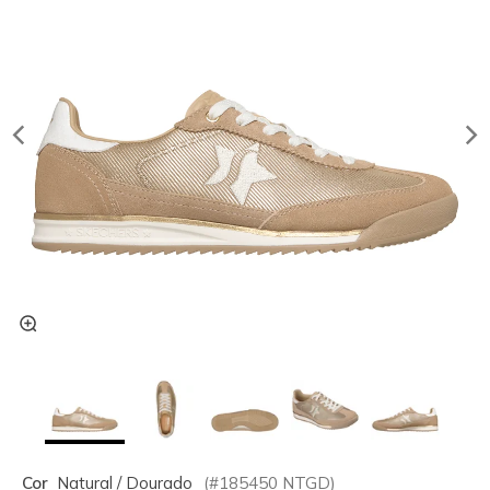
Cor
Natural / Dourado
(#
185450
NTGD
)