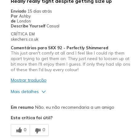
Really really tight despite getting size up
Enviado
15 dias atrás
Por
Ashby
de
London
Describe Yourself
Casual
CRÍTICA EM
skechers.co.uk
Comentários para SKX 92 - Perfectly Shimmered
This just aren't comfy at all and I feel like I could rip them
apart trying to get them on. They just need to loosen up at
bit more then I'll enjoy them I guess. If only they had slip ons
of these then I'd buy every colour!
Mostrar tradução
Mais detalhes
Prós
Em resumo
Não, eu não recomendaria a um amigo
Attractive Design
Esta crítica foi útil?
Stylish
0
0
Contras