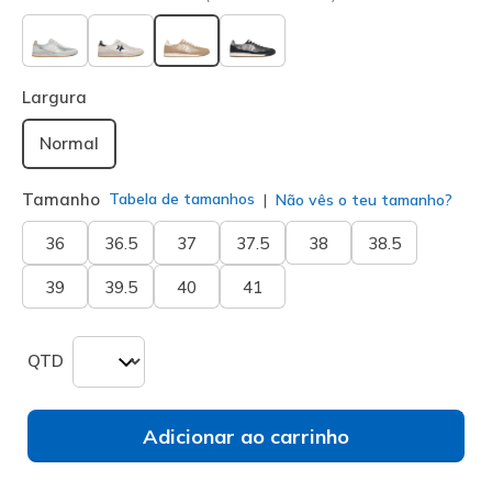
selecionado
Largura
Normal
Tamanho
Tabela de tamanhos
Não vês o teu tamanho?
36
36.5
37
37.5
38
38.5
39
39.5
40
41
QTD
Adicionar ao carrinho