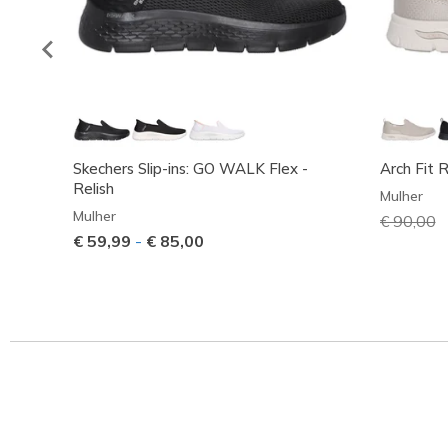
Skechers Slip-ins: GO WALK Flex -
Arch Fit 
Relish
Mulher
Mulher
Preço co
€ 90,00
p
€ 59,99
-
€ 85,00