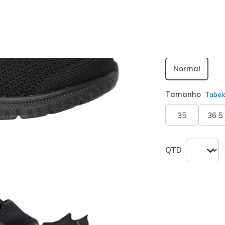
seleciona
Largura
Normal
Tamanho
Tabel
35
36.5
QTD