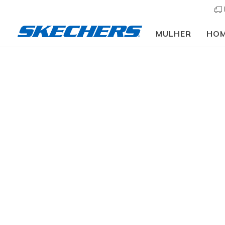
MULHER
HO
Mulher
Calçado
Sapatilhas
Sapatilhas casu