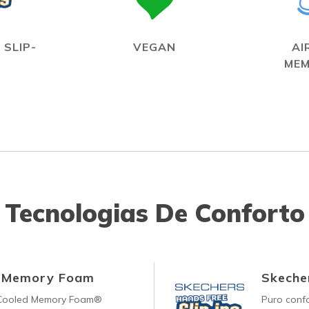
 SLIP-
VEGAN
AI
MEM
Tecnologias De Conforto
d Memory Foam
Skecher
-Cooled Memory Foam®
Puro conf