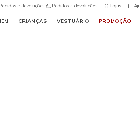
Pedidos e devoluções
Pedidos e devoluções
Lojas
Aj
MEM
CRIANÇAS
VESTUÁRIO
PROMOÇÃO
⭐
Sk
ais
Mulher
Skechers S
(
4$5 de 5 – Class
Preço co
€ 90,00
p
Cor
Preto
(#
10