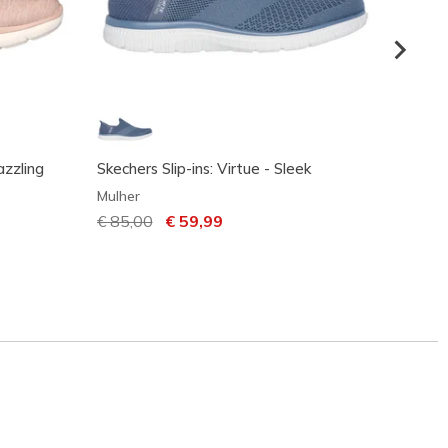
azzling
Skechers Slip-ins: Virtue - Sleek
Skeche
Mesme
Mulher
Mulher
Preço com desconto de
€ 85,00
para
€ 59,99
Preço
€ 90,