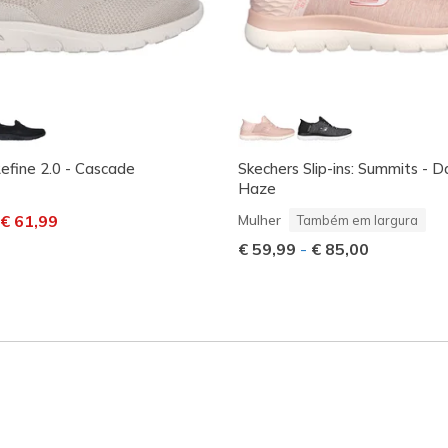
Refine 2.0 - Cascade
Skechers Slip-ins: Summits - D
Haze
m desconto de
ara
€ 61,99
Mulher
Também em largura
€ 59,99
-
€ 85,00