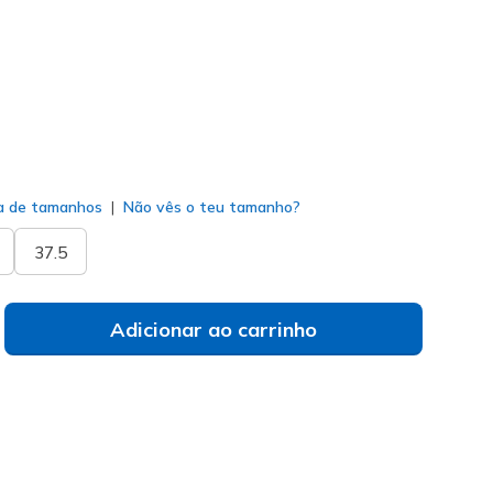
do
a de tamanhos
Não vês o teu tamanho?
37.5
Adicionar ao carrinho