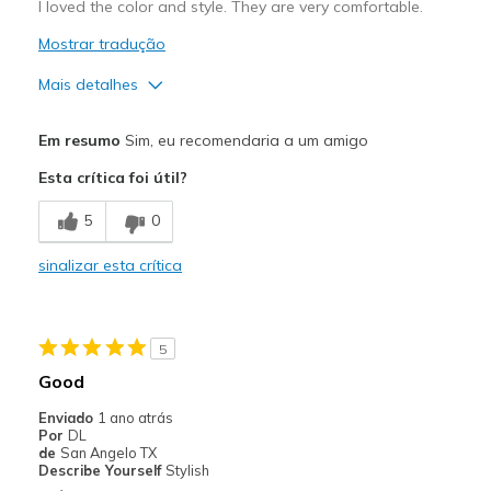
I loved the color and style. They are very comfortable.
Mostrar tradução
Mais detalhes
Prós
Em resumo
Sim, eu recomendaria a um amigo
Attractive Design
Esta crítica foi útil?
Breathe Well
5
0
Comfortable
sinalizar esta crítica
Durable
Stylish
5
Melhores utilizações
Good
Casual Wear
Enviado
1 ano atrás
Por
DL
Travel
de
San Angelo TX
Describe Yourself
Stylish