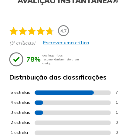
AVALIÇÃO INSTANTÂNEA®
4.7
(9 críticas)
Escrever uma crítica
dos inquiridos
78%
recomendariam isto a um
amigo.
Distribuição das classificações
5 estrelas
7
4 estrelas
1
3 estrelas
1
2 estrelas
0
1 estrela
0