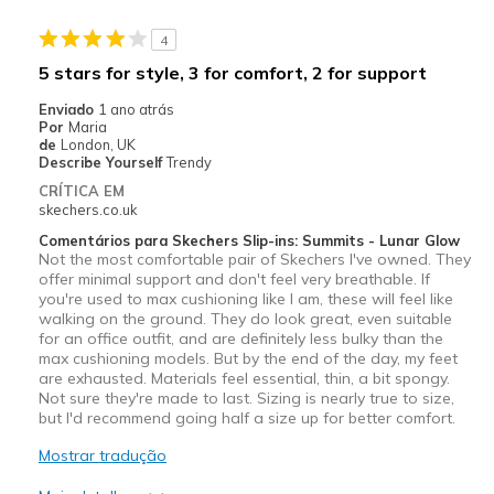
Stylish
4
Melhores utilizações
5 stars for style, 3 for comfort, 2 for support
Casual Wear
Enviado
1 ano atrás
Por
Maria
Going Out
de
London, UK
Describe Yourself
Trendy
Width
Feels true to width
CRÍTICA EM
skechers.co.uk
Sizing
Feels true to size
View On Shoes
I'm Into Shoes
Comentários para Skechers Slip-ins: Summits - Lunar Glow
Not the most comfortable pair of Skechers I've owned. They
offer minimal support and don't feel very breathable. If
you're used to max cushioning like I am, these will feel like
walking on the ground. They do look great, even suitable
for an office outfit, and are definitely less bulky than the
max cushioning models. But by the end of the day, my feet
are exhausted. Materials feel essential, thin, a bit spongy.
Not sure they're made to last. Sizing is nearly true to size,
but I'd recommend going half a size up for better comfort.
Mostrar tradução