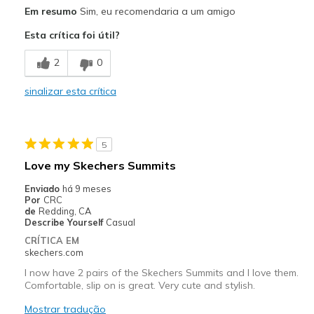
Prós
Em resumo
Sim, eu recomendaria a um amigo
Attractive Design
Esta crítica foi útil?
Comfortable
2
0
Stylish
sinalizar esta crítica
Melhores utilizações
Casual Wear
5
Width
Feels true to width
Love my Skechers Summits
Sizing
Feels true to size
Enviado
há 9 meses
Por
CRC
de
Redding, CA
Describe Yourself
Casual
CRÍTICA EM
skechers.com
I now have 2 pairs of the Skechers Summits and I love them.
Comfortable, slip on is great. Very cute and stylish.
Mostrar tradução