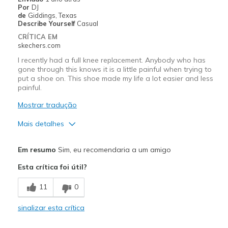
Por
DJ
de
Giddings, Texas
Describe Yourself
Casual
CRÍTICA EM
skechers.com
I recently had a full knee replacement. Anybody who has
gone through this knows it is a little painful when trying to
put a shoe on. This shoe made my life a lot easier and less
painful.
Mostrar tradução
Mais detalhes
Prós
Em resumo
Sim, eu recomendaria a um amigo
Attractive Design
Esta crítica foi útil?
Breathe Well
11
0
Comfortable
sinalizar esta crítica
Durable