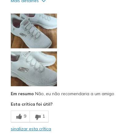
Mais detalhes
Prós
Attractive Design
Stylish
Contras
Poor Cushioning
Poor Support
Melhores utilizações
Casual Wear
Em resumo
Não, eu não recomendaria a um amigo
Width
Feels true to width
Esta crítica foi útil?
Sizing
Feels half size too small
9
1
View On Shoes
Shoes are for Wearing
sinalizar esta crítica