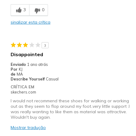
Comfortable
3
0
Stylish
sinalizar esta crítica
Melhores utilizações
Casual Wear
3
Special Occasions
Disappointed
Travel
Enviado
1 ano atrás
Por
KJ
Width
Feels true to width
de
MA
Describe Yourself
Casual
Sizing
Feels true to size
CRÍTICA EM
View On Shoes
I'm Really Into Shoes
skechers.com
I would not recommend these shoes for walking or working
out as they seem to flop around my foot..very little support .I
was really wanting to like them as material was attractive.
Wouldn't buy again.
Mostrar tradução