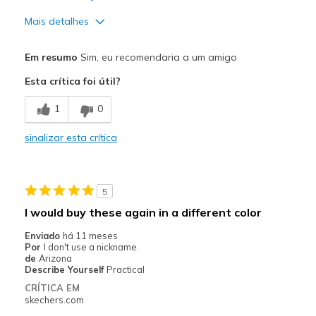
Mais detalhes
Prós
Em resumo
Sim, eu recomendaria a um amigo
Attractive Design
Esta crítica foi útil?
Comfortable
1
0
Stylish
sinalizar esta crítica
Melhores utilizações
Casual Wear
5
Width
Feels true to width
I would buy these again in a different color
Sizing
Feels true to size
Enviado
há 11 meses
Por
I don't use a nickname.
de
Arizona
Describe Yourself
Practical
CRÍTICA EM
skechers.com