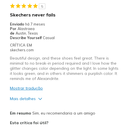
5
Skechers never fails
Enviado
há 7 meses
Por
Alastraea
de
Austin, Texas
Describe Yourself
Casual
CRÍTICA EM
skechers.com
Beautiful design, and these shoes feel great. There is
minimal to no break-in period required and I love how the
glitter changes color depending on the light. In some lights
it looks green, and in others it shimmers a purplish color. It
reminds me of Alexandrite.
Mostrar tradução
Mais detalhes
Prós
Em resumo
Sim, eu recomendaria a um amigo
Attractive Design
Esta crítica foi útil?