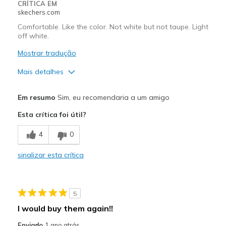
Width
Feels true to width
CRÍTICA EM
skechers.com
Sizing
Feels true to size
View On Shoes
Shoes are for Wearing
Comfortable. Like the color. Not white but not taupe. Light
off white.
Mostrar tradução
Mais detalhes
Prós
Em resumo
Sim, eu recomendaria a um amigo
Comfortable
Esta crítica foi útil?
Melhores utilizações
4
0
Going Out
sinalizar esta crítica
Width
Feels true to width
Sizing
Feels true to size
View On Shoes
I'm Into Shoes
5
I would buy them again!!
Enviado
1 ano atrás