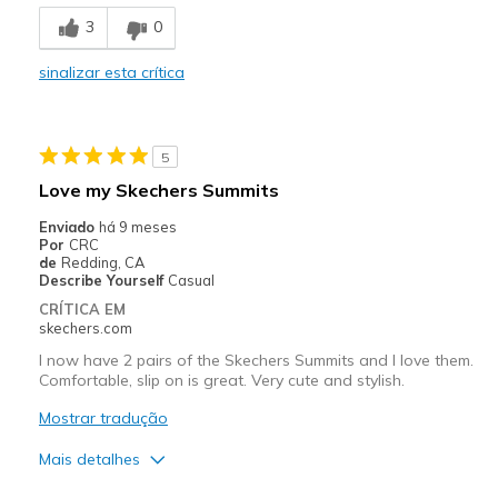
Breathe Well
3
0
Comfortable
sinalizar esta crítica
Stylish
Melhores utilizações
5
Casual Wear
Love my Skechers Summits
Going Out
Enviado
há 9 meses
Por
CRC
Travel
de
Redding, CA
Describe Yourself
Casual
Width
Feels true to width
CRÍTICA EM
skechers.com
Sizing
Feels true to size
View On Shoes
Shoes are for Wearing
I now have 2 pairs of the Skechers Summits and I love them.
Comfortable, slip on is great. Very cute and stylish.
Mostrar tradução
Mais detalhes