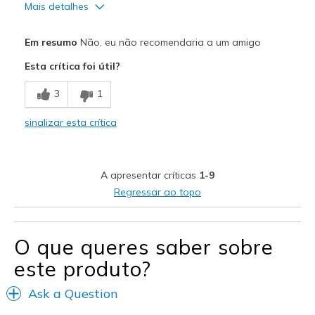
Mais detalhes
Prós
Em resumo
Não, eu não recomendaria a um amigo
Comfortable
Esta crítica foi útil?
Contras
3
1
No support
sinalizar esta crítica
Melhores utilizações
Casual Wear
A apresentar críticas
1-9
Travel
Regressar ao topo
Width
Feels too wide
Sizing
Feels full size too big
O que queres saber sobre
View On Shoes
I'm Into Shoes
este produto?
Ask a Question