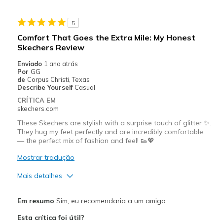
5
Comfort That Goes the Extra Mile: My Honest
Skechers Review
Enviado
1 ano atrás
Por
GG
de
Corpus Christi, Texas
Describe Yourself
Casual
CRÍTICA EM
skechers.com
These Skechers are stylish with a surprise touch of glitter ✨.
They hug my feet perfectly and are incredibly comfortable
— the perfect mix of fashion and feel! 👟💖
Mostrar tradução
Mais detalhes
Prós
Em resumo
Sim, eu recomendaria a um amigo
Attractive Design
Esta crítica foi útil?