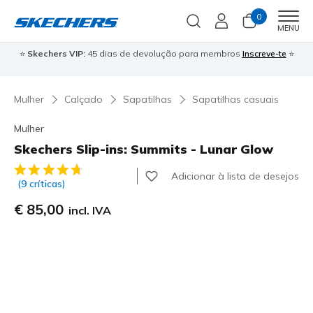
0
Men
MENU
⭐
Skechers VIP:
45 dias de devolução para membros
Inscreve-te
⭐

Mulher
Calçado
Sapatilhas
Sapatilhas casuais
Mulher
Skechers Slip-ins: Summits - Lunar Glow
5 de 5 – Classificação do cliente
Adicionar à lista de desejos
(9 críticas)
€ 85,00
incl. IVA