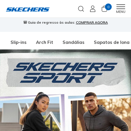
0
Men
MENU
🎒 Guia de regresso às aulas:
COMPRAR AGORA
⭐
Slip-ins
Arch Fit
Sandálias
Sapatos de lona