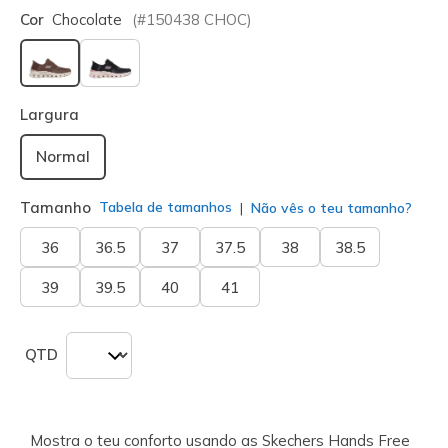
Cor
Chocolate
(#
150438
CHOC
)
selecionado
Largura
Normal
Tamanho
Tabela de tamanhos
Não vês o teu tamanho?
36
36.5
37
37.5
38
38.5
39
39.5
40
41
QTD
Mostra o teu conforto usando as Skechers Hands Free