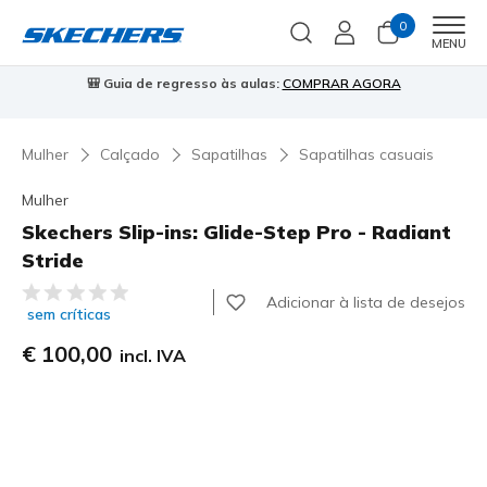
0
Men
MENU
🎒 Guia de regresso às aulas:
COMPRAR AGORA
⭐
Mulher
Calçado
Sapatilhas
Sapatilhas casuais
Mulher
Skechers Slip-ins: Glide-Step Pro - Radiant
Stride
4 de 5 – Classificação do cliente
Adicionar à lista de desejos
sem críticas
€ 100,00
incl. IVA