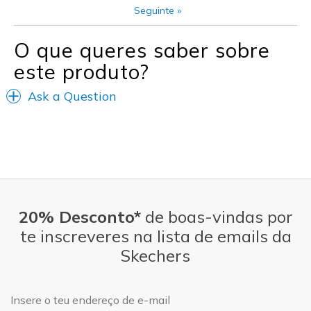
Seguinte
»
Going Out
O que queres saber sobre
Special Occasions
este produto?
Travel
Ask a Question
Width
Feels true to width
Sizing
Feels true to size
View On Shoes
Shoes are for Wearing
20% Desconto*
de boas-vindas por
te inscreveres na lista de emails da
Skechers
Endereço de e-mail