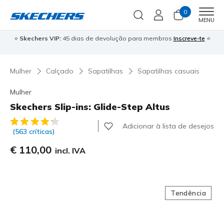
0
Men
MENU
⭐
Skechers VIP:
45 dias de devolução para membros
Inscreve-te
⭐

Mulher
Calçado
Sapatilhas
Sapatilhas casuais
Mulher
Skechers Slip-ins: Glide-Step Altus
3$1 de 5 – Classificação do cliente
Adicionar à lista de desejos
(563 críticas)
€ 110,00
incl. IVA
Tendência