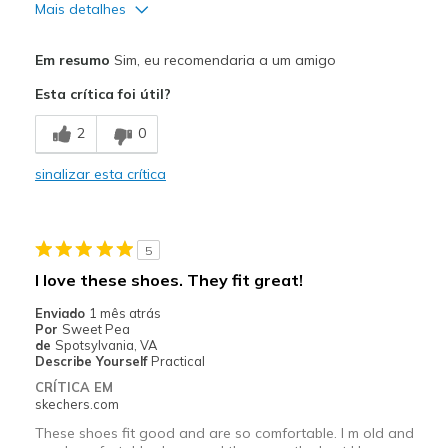
Mais detalhes
Prós
Em resumo
Sim, eu recomendaria a um amigo
Attractive Design
Esta crítica foi útil?
Breathe Well
2
0
Comfortable
sinalizar esta crítica
Durable
Stylish
5
Melhores utilizações
I love these shoes. They fit great!
Casual Wear
Enviado
1 mês atrás
Por
Sweet Pea
Going Out
de
Spotsylvania, VA
Describe Yourself
Practical
Work
CRÍTICA EM
skechers.com
Width
Feels true to width
These shoes fit good and are so comfortable. I m old and
Sizing
Feels true to size