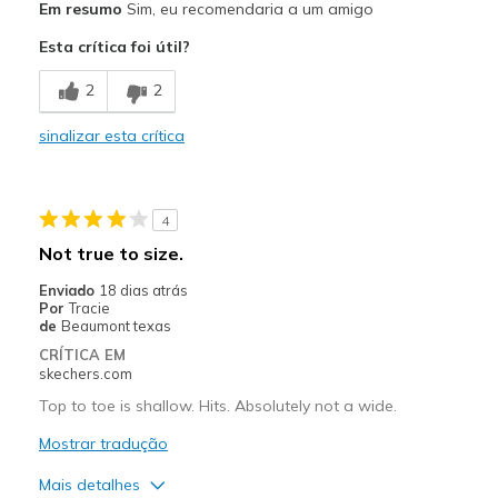
Em resumo
Sim, eu recomendaria a um amigo
Attractive Design
Esta crítica foi útil?
Breathe Well
2
2
Comfortable
sinalizar esta crítica
Durable
Stylish
4
Contras
Not true to size.
No cons
Enviado
18 dias atrás
Por
Tracie
Melhores utilizações
de
Beaumont texas
CRÍTICA EM
Work
skechers.com
Width
Top to toe is shallow. Hits. Absolutely not a wide.
Feels true to width
Sizing
Feels true to size
Mostrar tradução
View On Shoes
Shoes are for Wearing
Mais detalhes