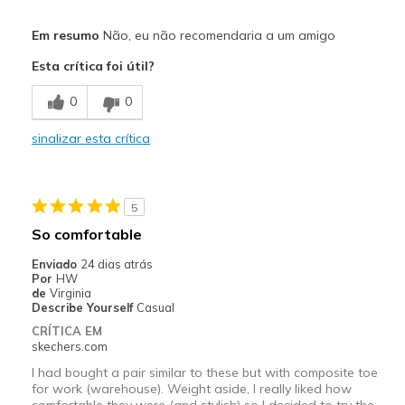
Prós
Em resumo
Não, eu não recomendaria a um amigo
Attractive Design
Esta crítica foi útil?
Contras
0
0
Top to toe shallow
sinalizar esta crítica
Width
Feels too narrow
Sizing
Feels half size too small
5
So comfortable
Enviado
24 dias atrás
Por
HW
de
Virginia
Describe Yourself
Casual
CRÍTICA EM
skechers.com
I had bought a pair similar to these but with composite toe
for work (warehouse). Weight aside, I really liked how
comfortable they were (and stylish) so I decided to try the