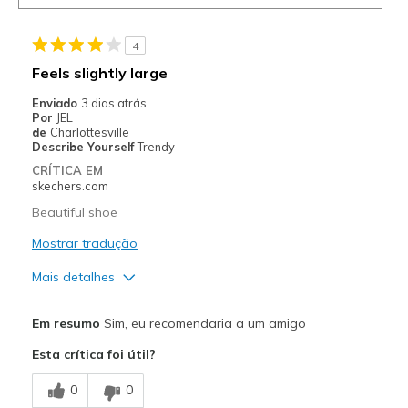
4
Feels slightly large
Enviado
3 dias atrás
Por
JEL
de
Charlottesville
Describe Yourself
Trendy
CRÍTICA EM
skechers.com
Beautiful shoe
Mostrar tradução
Mais detalhes
Prós
Em resumo
Sim, eu recomendaria a um amigo
Attractive Design
Esta crítica foi útil?
Comfortable
0
0
Stylish