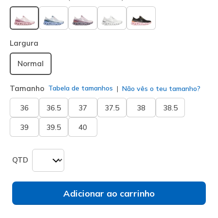
selecionado
Largura
Normal
Tamanho
Tabela de tamanhos
Não vês o teu tamanho?
36
36.5
37
37.5
38
38.5
39
39.5
40
QTD
Adicionar ao carrinho