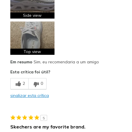
Stylish
Melhores utilizações
Side view
Casual Wear
Going Out
Travel
Top view
Work
Em resumo
Sim, eu recomendaria a um amigo
Width
Feels true to width
Esta crítica foi útil?
Sizing
Feels true to size
2
0
View On Shoes
I'm Into Shoes
sinalizar esta crítica
5
Skechers are my favorite brand.