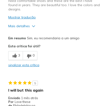
need comfortable shoes and these are the best I have
found in years. They are beautiful too. I love the colors and
View On Shoes
I'm Into Shoes
designs.
Mostrar tradução
Mais detalhes
Prós
Em resumo
Sim, eu recomendaria a um amigo
Attractive Design
Esta crítica foi útil?
Breathe Well
3
0
Comfortable
sinalizar esta crítica
Durable
Stylish
5
Melhores utilizações
I will but this again
Casual Wear
Enviado
1 mês atrás
Por
Love these
Going Out
de
Philadelphia pa