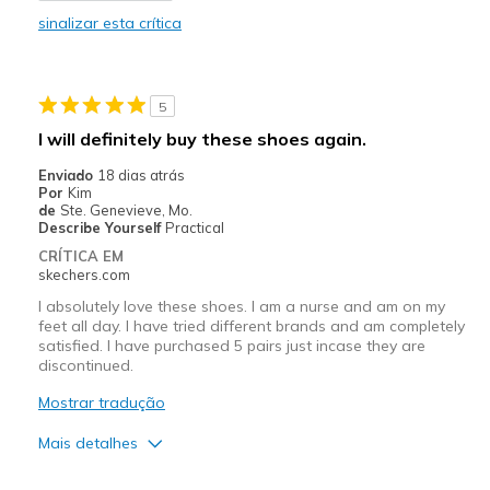
sinalizar esta crítica
Contras
Need Break In
5
Melhores utilizações
I will definitely buy these shoes again.
Casual Wear
Enviado
18 dias atrás
Por
Kim
Travel
de
Ste. Genevieve, Mo.
Describe Yourself
Practical
Width
Feels true to width
CRÍTICA EM
View On Shoes
Shoes are for Wearing
skechers.com
I absolutely love these shoes. I am a nurse and am on my
feet all day. I have tried different brands and am completely
satisfied. I have purchased 5 pairs just incase they are
discontinued.
Mostrar tradução
Mais detalhes
Prós