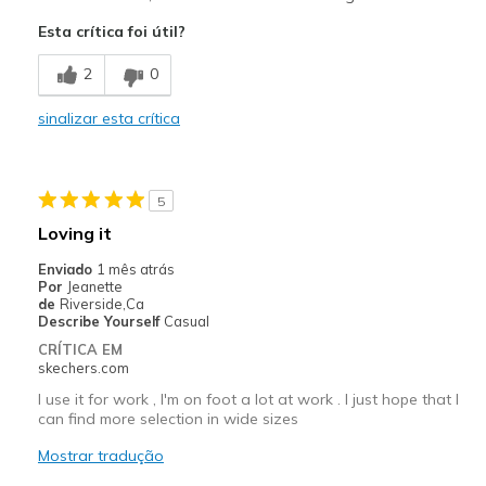
Attractive Design
Esta crítica foi útil?
Breathe Well
2
0
Comfortable
sinalizar esta crítica
Durable
Stylish
5
Melhores utilizações
Loving it
Casual Wear
Enviado
1 mês atrás
Por
Jeanette
Width
Feels true to width
de
Riverside,Ca
Describe Yourself
Casual
Sizing
Feels true to size
CRÍTICA EM
View On Shoes
I'm Into Shoes
skechers.com
I use it for work , I'm on foot a lot at work . I just hope that I
can find more selection in wide sizes
Mostrar tradução