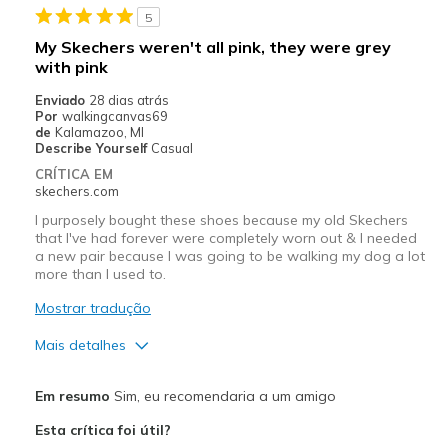
5
Sizing
Feels half size too big
My Skechers weren't all pink, they were grey
View On Shoes
Shoes are for Wearing
with pink
Enviado
28 dias atrás
Por
walkingcanvas69
de
Kalamazoo, MI
Describe Yourself
Casual
CRÍTICA EM
skechers.com
I purposely bought these shoes because my old Skechers
that I've had forever were completely worn out & I needed
a new pair because I was going to be walking my dog a lot
more than I used to.
Mostrar tradução
Mais detalhes
Prós
Em resumo
Sim, eu recomendaria a um amigo
Comfortable
Esta crítica foi útil?