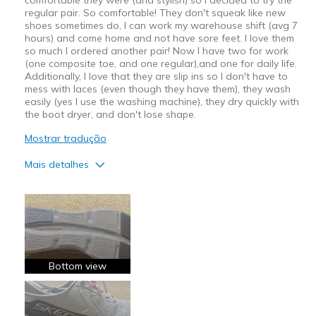
regular pair. So comfortable! They don't squeak like new
shoes sometimes do, I can work my warehouse shift (avg 7
hours) and come home and not have sore feet. I love them
so much I ordered another pair! Now I have two for work
(one composite toe, and one regular),and one for daily life.
Additionally, I love that they are slip ins so I don't have to
mess with laces (even though they have them), they wash
easily (yes I use the washing machine), they dry quickly with
the boot dryer, and don't lose shape.
Mostrar tradução
Mais detalhes
Prós
Attractive Design
Breathe Well
Comfortable
Bottom view
Durable