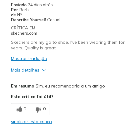
Enviado
24 dias atrás
Por
Barb
de
NY
Describe Yourself
Casual
CRÍTICA EM
skechers.com
Skechers are my go to shoe. I've been wearing them for
years. Quality is great.
Mostrar tradução
Mais detalhes
Prós
Em resumo
Sim, eu recomendaria a um amigo
Attractive Design
Esta crítica foi útil?
Comfortable
2
0
Melhores utilizações
sinalizar esta crítica
Casual Wear
Width
Feels true to width