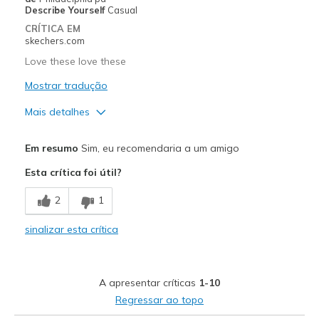
Describe Yourself
Casual
Special Occasions
CRÍTICA EM
skechers.com
Travel
Love these love these
Width
Feels true to width
Mostrar tradução
Sizing
Feels true to size
Mais detalhes
View On Shoes
Shoes are for Wearing
Prós
Em resumo
Sim, eu recomendaria a um amigo
Attractive Design
Esta crítica foi útil?
Breathe Well
2
1
Comfortable
sinalizar esta crítica
Durable
Stylish
A apresentar críticas
1-10
Melhores utilizações
Regressar ao topo
Casual Wear