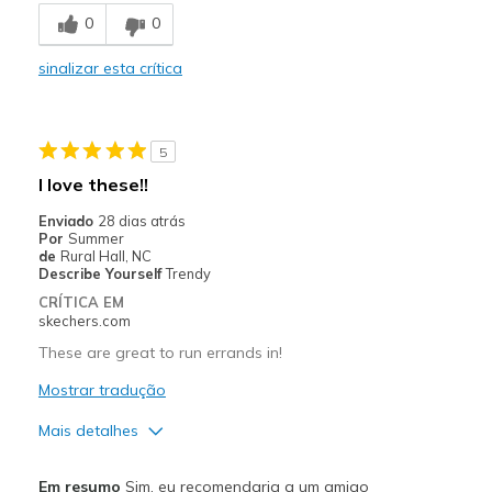
Washable
0
0
Contras
sinalizar esta crítica
Haven't had long enough
Melhores utilizações
5
Casual Wear
I love these!!
Width
Feels true to width
Enviado
28 dias atrás
Sizing
Feels true to size
Por
Summer
de
Rural Hall, NC
View On Shoes
I'm Into Shoes
Describe Yourself
Trendy
CRÍTICA EM
skechers.com
These are great to run errands in!
Mostrar tradução
Mais detalhes
Prós
Em resumo
Sim, eu recomendaria a um amigo