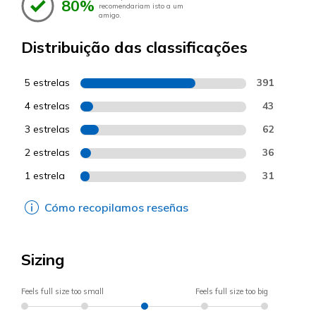
80%
recomendariam isto a um
amigo.
Distribuição das classificações
5 estrelas
391
4 estrelas
43
3 estrelas
62
2 estrelas
36
1 estrela
31
Cómo recopilamos reseñas
Sizing
Feels full size too small
Feels full size too big